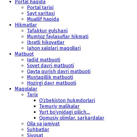
Portal haqida
Portal tarixi
Sayt xaritasi
Muallif haqida
Hikmatlar
Tafakkur gulshani
Mumtoz faylasuflar hikmati
Ibratli hikoyatlar
Jahon xalqlari maqollari
Matbuot
Jadid matbuoti
Sovet davri matbuoti
Qayta qurish davri matbuoti
Mustaqillik matbuoti
Hozirgi davr matbuoti
Maqolalar
Tarix
O‘zbekiston hukmdorlari
Temuriy malikalar
Yurt bo‘ynidagi qilich...
Qomusiy olimlar, sarkardalar
Oila va jamiyat
Suhbatlar
Siyosat