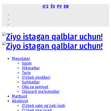
OʼZ
ЎЗ
РУ
EN
Maqolalar
Islom
Hikmatlar
Tarix
O‘zbek ziyolilari
Suhbatlar
Oila va jamiyat
Qiziqarli ma’lumotlar
Matbuot
Adabiyot
O‘zbek xalq og‘zaki ijodi
O‘zbek she’riyati