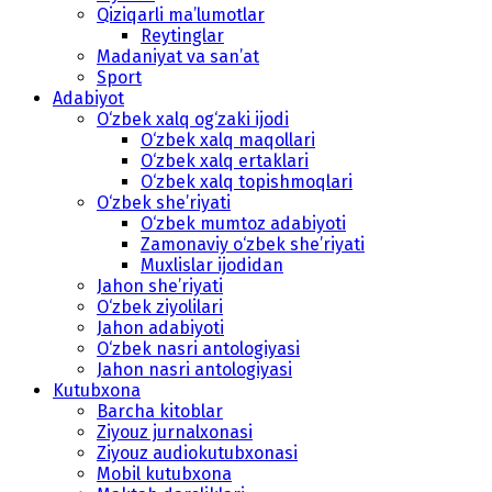
Qiziqarli ma’lumotlar
Reytinglar
Madaniyat va san’at
Sport
Adabiyot
O‘zbek xalq og‘zaki ijodi
O‘zbek xalq maqollari
O‘zbek xalq ertaklari
O‘zbek xalq topishmoqlari
O‘zbek she’riyati
O‘zbek mumtoz adabiyoti
Zamonaviy o‘zbek she’riyati
Muxlislar ijodidan
Jahon she’riyati
O‘zbek ziyolilari
Jahon adabiyoti
O‘zbek nasri antologiyasi
Jahon nasri antologiyasi
Kutubxona
Barcha kitoblar
Ziyouz jurnalxonasi
Ziyouz audiokutubxonasi
Mobil kutubxona