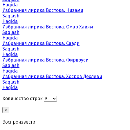
Haqida
Избранная лирика Востока. Низами
Saqlash
Haqida
Избранная лирика Востока. Омар Хайям
Saqlash
Haqida
Избранная лирика Востока. Саади
Saqlash
Haqida
Избранная лирика Востока. Фирдоуси
Saqlash
Haqida
Избранная лирика Востока. Хосров Дехлеви
Saqlash
Haqida
Количество строк
×
Воспроизвести