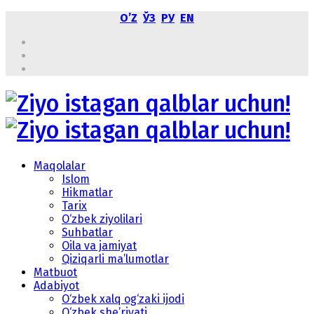
OʼZ
ЎЗ
РУ
EN
Maqolalar
Islom
Hikmatlar
Tarix
O‘zbek ziyolilari
Suhbatlar
Oila va jamiyat
Qiziqarli ma’lumotlar
Matbuot
Adabiyot
O‘zbek xalq og‘zaki ijodi
O‘zbek she’riyati