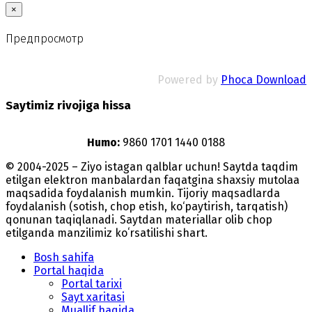
×
Предпросмотр
Powered by
Phoca Download
Saytimiz rivojiga hissa
Humo:
9860 1701 1440 0188
© 2004-2025 – Ziyo istagan qalblar uchun! Saytda taqdim
etilgan elektron manbalardan faqatgina shaxsiy mutolaa
maqsadida foydalanish mumkin. Tijoriy maqsadlarda
foydalanish (sotish, chop etish, ko‘paytirish, tarqatish)
qonunan taqiqlanadi. Saytdan materiallar olib chop
etilganda manzilimiz koʻrsatilishi shart.
Bosh sahifa
Portal haqida
Portal tarixi
Sayt xaritasi
Muallif haqida