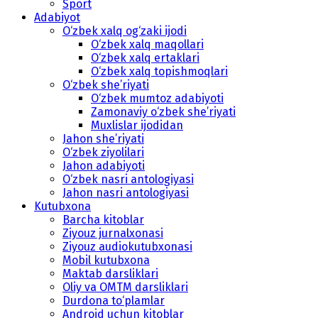
Sport
Adabiyot
O‘zbek xalq og‘zaki ijodi
O‘zbek xalq maqollari
O‘zbek xalq ertaklari
O‘zbek xalq topishmoqlari
O‘zbek she’riyati
O‘zbek mumtoz adabiyoti
Zamonaviy o‘zbek she’riyati
Muxlislar ijodidan
Jahon she’riyati
O‘zbek ziyolilari
Jahon adabiyoti
O‘zbek nasri antologiyasi
Jahon nasri antologiyasi
Kutubxona
Barcha kitoblar
Ziyouz jurnalxonasi
Ziyouz audiokutubxonasi
Mobil kutubxona
Maktab darsliklari
Oliy va OMTM darsliklari
Durdona to‘plamlar
Android uchun kitoblar