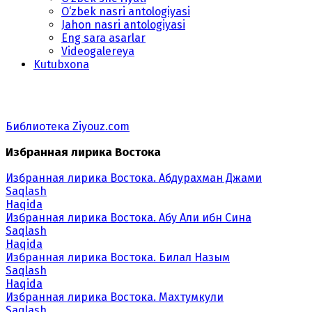
O‘zbek nasri antologiyasi
Jahon nasri antologiyasi
Eng sara asarlar
Videogalereya
Kutubxona
Библиотека Ziyouz.com
Избранная лирика Востока
Избранная лирика Востока. Абдурахман Джами
Saqlash
Haqida
Избранная лирика Востока. Абу Али ибн Сина
Saqlash
Haqida
Избранная лирика Востока. Билал Назым
Saqlash
Haqida
Избранная лирика Востока. Махтумкули
Saqlash