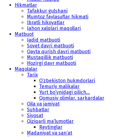
Hikmatlar
Tafakkur gulshani
Mumtoz faylasuflar hikmati
Ibratli hikoyatlar
Jahon xalqlari maqollari
Matbuot
Jadid matbuoti
Sovet davri matbuoti
Qayta qurish davri matbuoti
Mustaqillik matbuoti
Hozirgi davr matbuoti
Maqolalar
Tarix
O‘zbekiston hukmdorlari
Temuriy malikalar
Yurt bo‘ynidagi qilich...
Qomusiy olimlar, sarkardalar
Oila va jamiyat
Suhbatlar
Siyosat
Qiziqarli ma’lumotlar
Reytinglar
Madaniyat va san’at