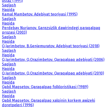
ustaz (1991)
Saqlash
Haqida
Kamal Mambetov. Adebiyat teoriyasi (1995)
Saqlash
Haqida
Perdebay Nurjanov. Garezsizlik dawirindegi qaraqalpaq
prozasi (2003)
Saqlash
Haqida
Q.Jarimbetov, B.Genjemuratov. Adebiyat teoriyasi (2018)
Saqlash
Haqida
Q.Jarimbetov, Q.Orazimbetov. Qaraqalpaq adebiyati (2006)
Saqlash
Haqida
Q.Jarimbetov, Q.Orazimbetov. Qaraqalpaq adebiyati (2010)
Saqlash
Haqida
Qabil Maqsetov. Qaraqalpaq folkloristikasi (1989)
Saqlash
Haqida
Qabil Maqsetov. Qaraqalpaq xalqinin korkem awizeki
doretpeleri (1996)