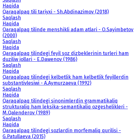
Haqida
Qaraqalpaq tili tariyxi - Sh.Abdinazimov (2018)
Saqlash
Haqida
Qaraqalpaq tilinde menshikli adam atlari - O.Sayimbetov
(2000)
Saqlash
Haqida
Qaraqalpaq tilindegi feyil soz dizbeklerinin turleri ham
duziliw jollari - E.Dawenov (1986)
Saqlash
Haqida
Qaraqalpaq tilindegi kelbetlik ham kelbetlik feyillerdin
substantivlesiwi - A.Aymurzaeva (1992)
Saqlash
Haqida
Qaraqalpaq tilindegi sinonimlerdin grammatikaliq
strukturaliq ham leksika-semantikaliq ozgeshelikleri -
M.Qalenderov (1989)
Saqlash
Haqida
Qaraqalpaq tilindegi sozlardin morfemaliq qurilisi -
G.Patullaeva (2015)