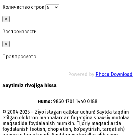
Количество строк
×
Воспроизвести
×
Предпросмотр
Powered by
Phoca Download
Saytimiz rivojiga hissa
Humo:
9860 1701 1440 0188
© 2004-2025 – Ziyo istagan qalblar uchun! Saytda taqdim
etilgan elektron manbalardan faqatgina shaxsiy mutolaa
maqsadida foydalanish mumkin. Tijoriy maqsadlarda
foydalanish (sotish, chop etish, ko‘paytirish, tarqatish)
qonunan taqiqlanadi. Saytdan materiallar olib chop