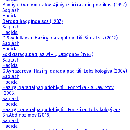
Baxtiyar Genjemuratov. Ajiniyaz lirikasinin poetikasi (1997)
Saqlash
Haqida
Berdaq haqqinda soz (1987)
Saqlash
Haqida
D.Seydullaeva. Hazirgi qaraqalpaq tili. Sintaksis (2012)
Saqlash
Haqida
Eski qaraqalpaq jaziwi - Q.Otegenov (1992)
Saqlash
Haqida
G.Aynazarova. Hazirgi qaraqalpaq tili. Leksikologiya (2004)
Saqlash
Haqida
Hazirgi qaraqalpaq adebiy tili. Fonetika - A.Dawletov
(2005)
Saqlash
Haqida
Hazirgi qaraqalpaq adebiy tili. Fonetika. Leksikologiya -
Sh.Abdinazimov (2018)
Saqlash
Haqida