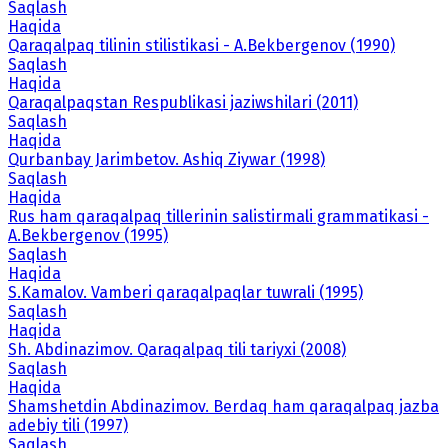
Saqlash
Haqida
Qaraqalpaq tilinin stilistikasi - A.Bekbergenov (1990)
Saqlash
Haqida
Qaraqalpaqstan Respublikasi jaziwshilari (2011)
Saqlash
Haqida
Qurbanbay Jarimbetov. Ashiq Ziywar (1998)
Saqlash
Haqida
Rus ham qaraqalpaq tillerinin salistirmali grammatikasi -
A.Bekbergenov (1995)
Saqlash
Haqida
S.Kamalov. Vamberi qaraqalpaqlar tuwrali (1995)
Saqlash
Haqida
Sh. Abdinazimov. Qaraqalpaq tili tariyxi (2008)
Saqlash
Haqida
Shamshetdin Abdinazimov. Berdaq ham qaraqalpaq jazba
adebiy tili (1997)
Saqlash