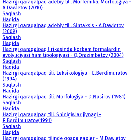
Hazirgi qaraqalpaq adebiy tili. Morfemika. Morfologiya -
A.Dawletov (2010)
Saqlash
Haqida
Hazirgi qaraqalpaq adebiy tili. Sintaksis - A.Dawletov
(2009)
Saqlash
Haqida
Hazirgi qaraqalpaq lirikasinda korkem formalardin
evolyuciyasi ham tipologiyasi - Q.Orazimbetov (2004)
Saqlash
Haqida
Hazirgi qaraqalpaq tili. Leksikologiya - E.Berdimuratov
(1994)
Saqlash
Haqida
Hazirgi qaraqalpaq tili. Morfologiya - D.Nasirov (1981)
Saqlash
Haqida
Hazirgi qaraqalpaq tili. Shinigiwlar jiynagi -
E.Berdimuratov(1991)
Saqlash
Haqida
Hazirgi qaraqalpaq tilinde qospa gapler - M.Dawletov