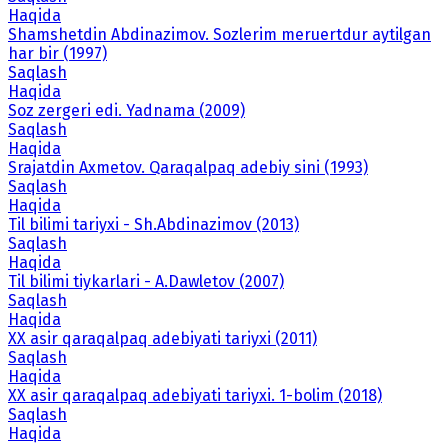
Haqida
Shamshetdin Abdinazimov. Sozlerim meruertdur aytilgan
har bir (1997)
Saqlash
Haqida
Soz zergeri edi. Yadnama (2009)
Saqlash
Haqida
Srajatdin Axmetov. Qaraqalpaq adebiy sini (1993)
Saqlash
Haqida
Til bilimi tariyxi - Sh.Abdinazimov (2013)
Saqlash
Haqida
Til bilimi tiykarlari - A.Dawletov (2007)
Saqlash
Haqida
XX asir qaraqalpaq adebiyati tariyxi (2011)
Saqlash
Haqida
XX asir qaraqalpaq adebiyati tariyxi. 1-bolim (2018)
Saqlash
Haqida