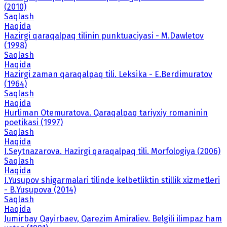
(2010)
Saqlash
Haqida
Hazirgi qaraqalpaq tilinin punktuaciyasi - M.Dawletov
(1998)
Saqlash
Haqida
Hazirgi zaman qaraqalpaq tili. Leksika - E.Berdimuratov
(1964)
Saqlash
Haqida
Hurliman Otemuratova. Qaraqalpaq tariyxiy romaninin
poetikasi (1997)
Saqlash
Haqida
I.Seytnazarova. Hazirgi qaraqalpaq tili. Morfologiya (2006)
Saqlash
Haqida
I.Yusupov shigarmalari tilinde kelbetliktin stillik xizmetleri
- B.Yusupova (2014)
Saqlash
Haqida
Jumirbay Qayirbaev, Qarezim Amiraliev. Belgili ilimpaz ham