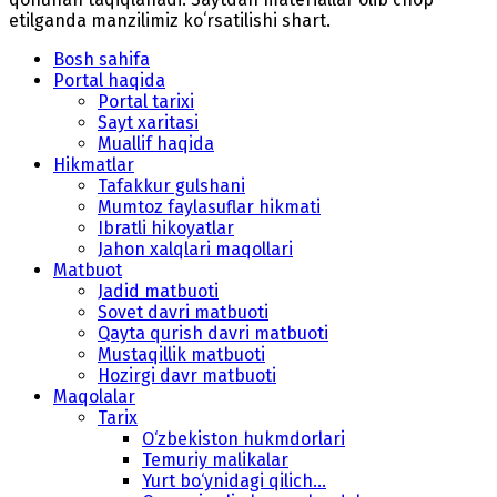
etilganda manzilimiz koʻrsatilishi shart.
Bosh sahifa
Portal haqida
Portal tarixi
Sayt xaritasi
Muallif haqida
Hikmatlar
Tafakkur gulshani
Mumtoz faylasuflar hikmati
Ibratli hikoyatlar
Jahon xalqlari maqollari
Matbuot
Jadid matbuoti
Sovet davri matbuoti
Qayta qurish davri matbuoti
Mustaqillik matbuoti
Hozirgi davr matbuoti
Maqolalar
Tarix
O‘zbekiston hukmdorlari
Temuriy malikalar
Yurt bo‘ynidagi qilich...