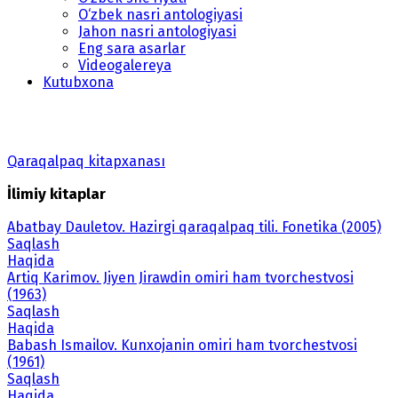
O‘zbek nasri antologiyasi
Jahon nasri antologiyasi
Eng sara asarlar
Videogalereya
Kutubxona
Qaraqalpaq kitapxanası
İlimiy kitaplar
Abatbay Dauletov. Hazirgi qaraqalpaq tili. Fonetika (2005)
Saqlash
Haqida
Artiq Karimov. Jiyen Jirawdin omiri ham tvorchestvosi
(1963)
Saqlash
Haqida
Babash Ismailov. Kunxojanin omiri ham tvorchestvosi
(1961)
Saqlash
Haqida