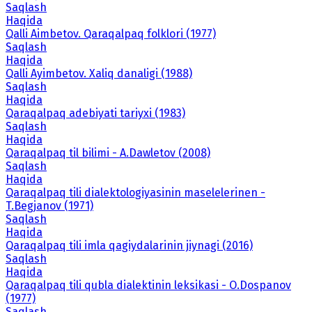
Saqlash
Haqida
Qalli Aimbetov. Qaraqalpaq folklori (1977)
Saqlash
Haqida
Qalli Ayimbetov. Xaliq danaligi (1988)
Saqlash
Haqida
Qaraqalpaq adebiyati tariyxi (1983)
Saqlash
Haqida
Qaraqalpaq til bilimi - A.Dawletov (2008)
Saqlash
Haqida
Qaraqalpaq tili dialektologiyasinin maselelerinen -
T.Begjanov (1971)
Saqlash
Haqida
Qaraqalpaq tili imla qagiydalarinin jiynagi (2016)
Saqlash
Haqida
Qaraqalpaq tili qubla dialektinin leksikasi - O.Dospanov
(1977)
Saqlash