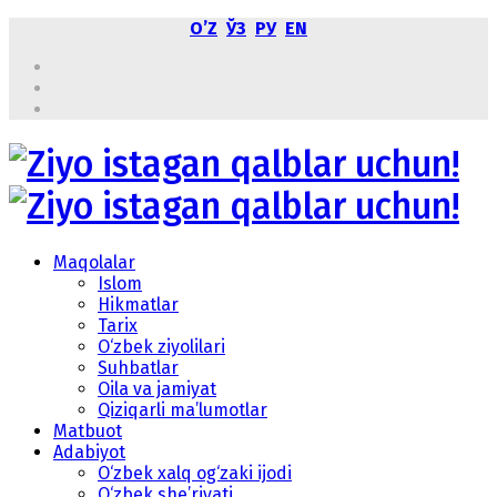
OʼZ
ЎЗ
РУ
EN
Maqolalar
Islom
Hikmatlar
Tarix
O‘zbek ziyolilari
Suhbatlar
Oila va jamiyat
Qiziqarli ma’lumotlar
Matbuot
Adabiyot
O‘zbek xalq og‘zaki ijodi
O‘zbek she’riyati