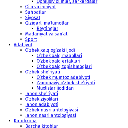
Qomusiy olimlar, sarkardalar
Oila va jamiyat
Suhbatlar
Siyosat
Qiziqarli ma’lumotlar
Reytinglar
Madaniyat va san’at
Sport
Adabiyot
O‘zbek xalq og‘zaki ijodi
O‘zbek xalq maqollari
O‘zbek xalq ertaklari
O‘zbek xalq topishmoqlari
O‘zbek she’riyati
O‘zbek mumtoz adabiyoti
Zamonaviy o‘zbek she’riyati
Muxlislar ijodidan
Jahon she’riyati
O‘zbek ziyolilari
Jahon adabiyoti
O‘zbek nasri antologiyasi
Jahon nasri antologiyasi
Kutubxona
Barcha kitoblar