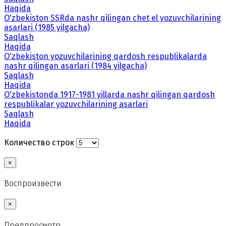
Haqida
O'zbekiston SSRda nashr qilingan chet el yozuvchilarining
asarlari (1985 yilgacha)
Saqlash
Haqida
O'zbekiston yozuvchilarining qardosh respublikalarda
nashr qilingan asarlari (1984 yilgacha)
Saqlash
Haqida
O'zbekistonda 1917-1981 yillarda nashr qilingan qardosh
respublikalar yozuvchilarining asarlari
Saqlash
Haqida
Количество строк
×
Воспроизвести
×
Предпросмотр