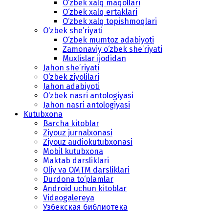
O‘zbek xalq maqollari
O‘zbek xalq ertaklari
O‘zbek xalq topishmoqlari
O‘zbek she’riyati
O‘zbek mumtoz adabiyoti
Zamonaviy o‘zbek she’riyati
Muxlislar ijodidan
Jahon she’riyati
O‘zbek ziyolilari
Jahon adabiyoti
O‘zbek nasri antologiyasi
Jahon nasri antologiyasi
Kutubxona
Barcha kitoblar
Ziyouz jurnalxonasi
Ziyouz audiokutubxonasi
Mobil kutubxona
Maktab darsliklari
Oliy va OMTM darsliklari
Durdona to‘plamlar
Android uchun kitoblar
Videogalereya
Узбекская библиотека