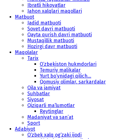
Ibratli hikoyatlar
Jahon xalqlari maqollari
Matbuot
Jadid matbuoti
Sovet davri matbuoti
Qayta qurish davri matbuoti
Mustaqillik matbuoti
Hozirgi davr matbuoti
Maqolalar
Tarix
O‘zbekiston hukmdorlari
Temuriy malikalar
Yurt bo‘ynidagi qilich...
Qomusiy olimlar, sarkardalar
Oila va jamiyat
Suhbatlar
Siyosat
Qiziqarli ma’lumotlar
Reytinglar
Madaniyat va san’at
Sport
Adabiyot
O‘zbek xalq og‘zaki ijodi