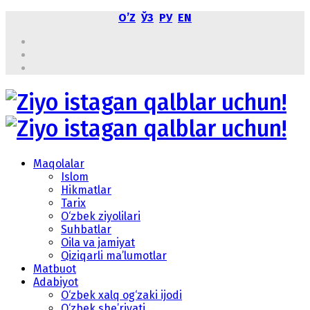
OʼZ
ЎЗ
РУ
EN
Maqolalar
Islom
Hikmatlar
Tarix
O‘zbek ziyolilari
Suhbatlar
Oila va jamiyat
Qiziqarli ma’lumotlar
Matbuot
Adabiyot
O‘zbek xalq og‘zaki ijodi
O‘zbek she’riyati