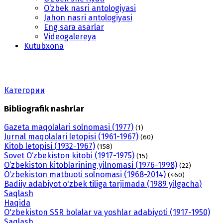
O‘zbek nasri antologiyasi
Jahon nasri antologiyasi
Eng sara asarlar
Videogalereya
Kutubxona
Категории
Bibliografik nashrlar
Gazeta maqolalari solnomasi (1977)
(1)
Jurnal maqolalari letopisi (1961-1967)
(60)
Kitob letopisi (1932-1967)
(158)
Sovet O‘zbekiston kitobi (1917-1975)
(15)
O‘zbekiston kitoblarining yilnomasi (1976-1998)
(22)
O‘zbekiston matbuoti solnomasi (1968-2014)
(460)
Badiiy adabiyot o'zbek tiliga tarjimada (1989 yilgacha)
Saqlash
Haqida
O'zbekiston SSR bolalar va yoshlar adabiyoti (1917-1950)
Saqlash