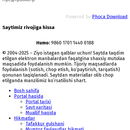
Powered by
Phoca Download
Saytimiz rivojiga hissa
Humo:
9860 1701 1440 0188
© 2004-2025 – Ziyo istagan qalblar uchun! Saytda taqdim
etilgan elektron manbalardan faqatgina shaxsiy mutolaa
maqsadida foydalanish mumkin. Tijoriy maqsadlarda
foydalanish (sotish, chop etish, ko‘paytirish, tarqatish)
qonunan taqiqlanadi. Saytdan materiallar olib chop
etilganda manzilimiz koʻrsatilishi shart.
Bosh sahifa
Portal haqida
Portal tarixi
Sayt xaritasi
Muallif haqida
Hikmatlar
Tafakkur gulshani
Mumtoz faylasuflar hikmati