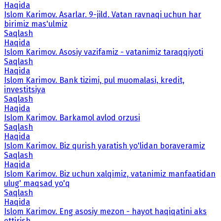
Haqida
Islom Karimov. Asarlar. 9-jild. Vatan ravnaqi uchun har
birimiz mas'ulmiz
Saqlash
Haqida
Islom Karimov. Asosiy vazifamiz - vatanimiz taraqqiyoti
Saqlash
Haqida
Islom Karimov. Bank tizimi, pul muomalasi, kredit,
investitsiya
Saqlash
Haqida
Islom Karimov. Barkamol avlod orzusi
Saqlash
Haqida
Islom Karimov. Biz qurish yaratish yo'lidan boraveramiz
Saqlash
Haqida
Islom Karimov. Biz uchun xalqimiz, vatanimiz manfaatidan
ulug' maqsad yo'q
Saqlash
Haqida
Islom Karimov. Eng asosiy mezon - hayot haqiqatini aks
ettirish