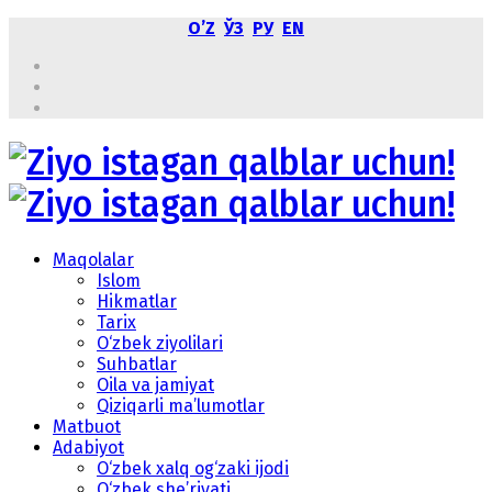
OʼZ
ЎЗ
РУ
EN
Maqolalar
Islom
Hikmatlar
Tarix
O‘zbek ziyolilari
Suhbatlar
Oila va jamiyat
Qiziqarli ma’lumotlar
Matbuot
Adabiyot
O‘zbek xalq og‘zaki ijodi
O‘zbek she’riyati