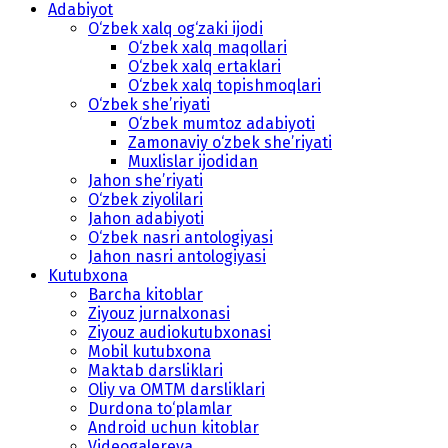
Adabiyot
O‘zbek xalq og‘zaki ijodi
O‘zbek xalq maqollari
O‘zbek xalq ertaklari
O‘zbek xalq topishmoqlari
O‘zbek she’riyati
O‘zbek mumtoz adabiyoti
Zamonaviy o‘zbek she’riyati
Muxlislar ijodidan
Jahon she’riyati
O‘zbek ziyolilari
Jahon adabiyoti
O‘zbek nasri antologiyasi
Jahon nasri antologiyasi
Kutubxona
Barcha kitoblar
Ziyouz jurnalxonasi
Ziyouz audiokutubxonasi
Mobil kutubxona
Maktab darsliklari
Oliy va OMTM darsliklari
Durdona to‘plamlar
Android uchun kitoblar
Videogalereya