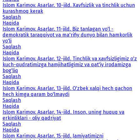
Islom Karimov. Asarlar. 10-jild. Xavfsizlik va tinchlik uchun
kurashmoq kerak
Saqlash
Haqida
Islom Karimov. Asarlar. 11-jild. Biz tanlagan yo'l -
demokratik taraqqiyot va ma'rifiy dunyo bilan hamkorlik
yo'li
Saqlash
Haqida
Islom Karimov. Asarlar. 12-jild. Tinchlik va xavfsizligimiz o'z
kuch-qudratimizga hamjihatligimiz va qat'iy irodamizga
bog'liq
Saqlash
Haqida
Islom Karimov. Asarlar. 13-jild. O'zbek xalqi hech qachon
hech kimga qaram bo'lmaydi
Saqlash
Haqida
Islom Karimov. Asarlar. 14-jild. Inson, uning huquq va
erkinliklari - oliy qadriyat
Saqlash
Haqida
Islom Karimov. Asarlar. 15-jild. Jamiyatimizni