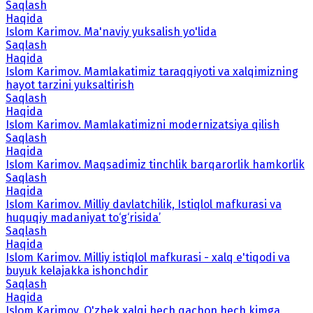
Saqlash
Haqida
Islom Karimov. Ma'naviy yuksalish yo'lida
Saqlash
Haqida
Islom Karimov. Mamlakatimiz taraqqiyoti va xalqimizning
hayot tarzini yuksaltirish
Saqlash
Haqida
Islom Karimov. Mamlakatimizni modernizatsiya qilish
Saqlash
Haqida
Islom Karimov. Maqsadimiz tinchlik barqarorlik hamkorlik
Saqlash
Haqida
Islom Karimov. Milliy davlatchilik, Istiqlol mafkurasi va
huquqiy madaniyat to‘g‘risida’
Saqlash
Haqida
Islom Karimov. Milliy istiqlol mafkurasi - xalq e'tiqodi va
buyuk kelajakka ishonchdir
Saqlash
Haqida
Islom Karimov. O'zbek xalqi hech qachon hech kimga