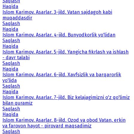
Saqlash
Haqida
Islom Karimov. Asarlar. 3-jild. Vatan sajdagoh kabi
muqaddasdir
Saqlash
Haqida
Islom Karimov. Asarlar. 4-jild. Bunyodkorlik yo'lidan
Saqlash
Haqida
Islom Karimov. Asarlar. 5-jild. Yangicha fikrlash va ishlash
- davr talabi
Saqlash
Haqida
Islom Karimov. Asarlar. 6-jild. Xavfsizlik va barqarorlik
yo'lida
Saqlash
Haqida
Islom Karimov. Asarlar. 7-jild. Biz kelajagimizni o'z qo'limiz
bilan quramiz
Saqlash
Haqida
Islom Karimov. Asarlar. 8-jild. Ozod va obod Vatan, erkin
va farovon hayot - pirovard maqsadimiz
Saqlash