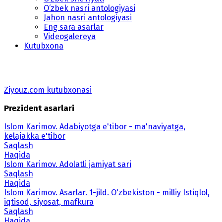
O‘zbek nasri antologiyasi
Jahon nasri antologiyasi
Eng sara asarlar
Videogalereya
Kutubxona
Ziyouz.com kutubxonasi
Prezident asarlari
Islom Karimov. Adabiyotga e'tibor - ma'naviyatga,
kelajakka e'tibor
Saqlash
Haqida
Islom Karimov. Adolatli jamiyat sari
Saqlash
Haqida
Islom Karimov. Asarlar. 1-jild. O'zbekiston - milliy Istiqlol,
iqtisod, siyosat, mafkura
Saqlash
Haqida