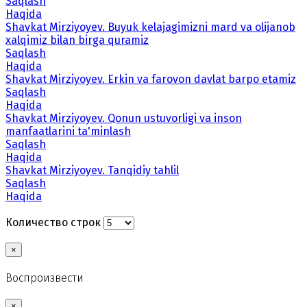
Saqlash
Haqida
Shavkat Mirziyoyev. Buyuk kelajagimizni mard va olijanob
xalqimiz bilan birga quramiz
Saqlash
Haqida
Shavkat Mirziyoyev. Erkin va farovon davlat barpo etamiz
Saqlash
Haqida
Shavkat Mirziyoyev. Qonun ustuvorligi va inson
manfaatlarini ta'minlash
Saqlash
Haqida
Shavkat Mirziyoyev. Tanqidiy tahlil
Saqlash
Haqida
Количество строк
×
Воспроизвести
×