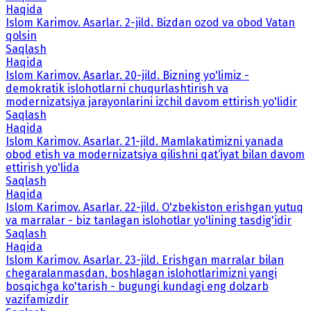
Haqida
Islom Karimov. Asarlar. 2-jild. Bizdan ozod va obod Vatan
qolsin
Saqlash
Haqida
Islom Karimov. Asarlar. 20-jild. Bizning yo'limiz -
demokratik islohotlarni chuqurlashtirish va
modernizatsiya jarayonlarini izchil davom ettirish yo'lidir
Saqlash
Haqida
Islom Karimov. Asarlar. 21-jild. Mamlakatimizni yanada
obod etish va modernizatsiya qilishni qat‘iyat bilan davom
ettirish yo'lida
Saqlash
Haqida
Islom Karimov. Asarlar. 22-jild. O'zbekiston erishgan yutuq
va marralar - biz tanlagan islohotlar yo'lining tasdig'idir
Saqlash
Haqida
Islom Karimov. Asarlar. 23-jild. Erishgan marralar bilan
chegaralanmasdan, boshlagan islohotlarimizni yangi
bosqichga ko'tarish - bugungi kundagi eng dolzarb
vazifamizdir