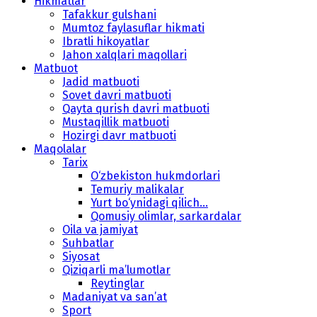
Hikmatlar
Tafakkur gulshani
Mumtoz faylasuflar hikmati
Ibratli hikoyatlar
Jahon xalqlari maqollari
Matbuot
Jadid matbuoti
Sovet davri matbuoti
Qayta qurish davri matbuoti
Mustaqillik matbuoti
Hozirgi davr matbuoti
Maqolalar
Tarix
O‘zbekiston hukmdorlari
Temuriy malikalar
Yurt bo‘ynidagi qilich...
Qomusiy olimlar, sarkardalar
Oila va jamiyat
Suhbatlar
Siyosat
Qiziqarli ma’lumotlar
Reytinglar
Madaniyat va san’at
Sport