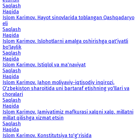
Saqlash
Haqida
Islom Karimov. Hayot sinovlarida toblangan Qashqadaryo
eli
Saqlash
Haqida
Islom Karimov. Islohotlarni amalga oshirishga qat'iyatli
bo'laylik
Saqlash
Haqida
Islom Karimov. Istiqlol va ma'naviyat
Saqlash
Haqida
Islom Karimov. Jahon moliyaviy-iqtisodiy inqirozi,
O'zbekiston sharoitida uni bartaraf etishning yo'llari va
choralari
Saqlash
Haqida
Islom Karimov. Jamiyatimiz mafkurasi xalqni xalq, millatni
millat qilishga xizmat etsin
Saqlash
Haqida
Islom Karimov. Konstitutsiya to'g'risida