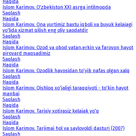
Haqida
Islom Karimov. O'zbekiston XXI asrga intilmoqda
Saqlash
Haqida
Islom Karimov. Ona yurtimiz baxtu iqboli va buyuk kelajagi
yo'lida xizmat qilish eng oliy saodatdir
Saqlash
Haqida
Islom Karimov. Ozod va obod vatan,erkin va farovon hayot
pirovard maqsadimiz
Saqlash
Haqida
Islom Karimov. Ozodlik havosidan to'yib nafas olgan xalq
Saqlash
Haqida
Islom Karimov. Qishloq xo'jaligi taraqqiyoti - to'kin hayot
manbai
Saqlash
Haqida
Islom Karimov. Tarixiy xotirasiz kelajak yo'q
Saqlash
Haqida
Islom Karimov. Tarjimai hol va saylovoldi dasturi (2007)
Saqlash