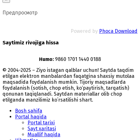
Предпросмотр
Powered by
Phoca Download
Saytimiz rivojiga hissa
Humo:
9860 1701 1440 0188
© 2004-2025 – Ziyo istagan qalblar uchun! Saytda taqdim
etilgan elektron manbalardan faqatgina shaxsiy mutolaa
maqsadida foydalanish mumkin. Tijoriy maqsadlarda
foydalanish (sotish, chop etish, ko‘paytirish, tarqatish)
qonunan taqiqlanadi. Saytdan materiallar olib chop
etilganda manzilimiz koʻrsatilishi shart.
Bosh sahifa
Portal haqida
Portal tarixi
Sayt xaritasi
Muallif haqida