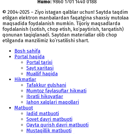
Humo:
9860 1701 1440 0188
© 2004-2025 – Ziyo istagan qalblar uchun! Saytda taqdim
etilgan elektron manbalardan faqatgina shaxsiy mutolaa
maqsadida foydalanish mumkin. Tijoriy maqsadlarda
foydalanish (sotish, chop etish, ko‘paytirish, tarqatish)
qonunan taqiqlanadi. Saytdan materiallar olib chop
etilganda manzilimiz koʻrsatilishi shart.
Bosh sahifa
Portal haqida
Portal tarixi
Sayt xaritasi
Muallif haqida
Hikmatlar
Tafakkur gulshani
Mumtoz faylasuflar hikmati
Ibratli hikoyatlar
Jahon xalqlari maqollari
Matbuot
Jadid matbuoti
Sovet davri matbuoti
Qayta qurish davri matbuoti
Mustaqillik matbuoti