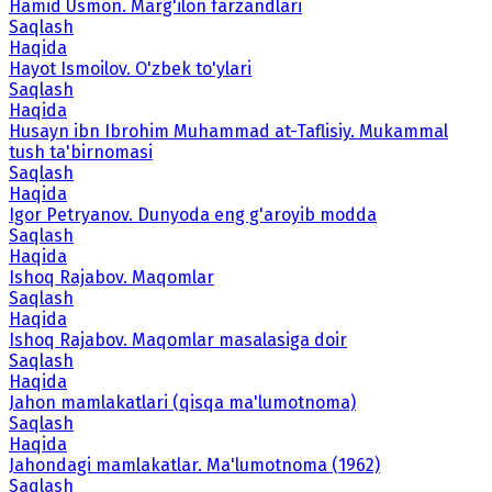
Hamid Usmon. Marg'ilon farzandlari
Saqlash
Haqida
Hayot Ismoilov. O'zbek to'ylari
Saqlash
Haqida
Husayn ibn Ibrohim Muhammad at-Taflisiy. Mukammal
tush ta'birnomasi
Saqlash
Haqida
Igor Petryanov. Dunyoda eng g'aroyib modda
Saqlash
Haqida
Ishoq Rajabov. Maqomlar
Saqlash
Haqida
Ishoq Rajabov. Maqomlar masalasiga doir
Saqlash
Haqida
Jahon mamlakatlari (qisqa ma'lumotnoma)
Saqlash
Haqida
Jahondagi mamlakatlar. Ma'lumotnoma (1962)
Saqlash