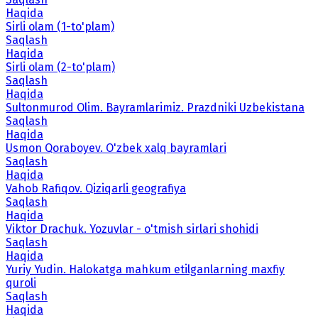
Haqida
Sirli olam (1-to'plam)
Saqlash
Haqida
Sirli olam (2-to'plam)
Saqlash
Haqida
Sultonmurod Olim. Bayramlarimiz. Prazdniki Uzbekistana
Saqlash
Haqida
Usmon Qoraboyev. O'zbek xalq bayramlari
Saqlash
Haqida
Vahob Rafiqov. Qiziqarli geografiya
Saqlash
Haqida
Viktor Drachuk. Yozuvlar - o'tmish sirlari shohidi
Saqlash
Haqida
Yuriy Yudin. Halokatga mahkum etilganlarning maxfiy
quroli
Saqlash
Haqida