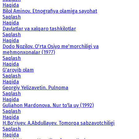
Haqida
Bilol Aminov. Etnografiya olamiga sayohat
Saqlash
Haqida
Davlatlar va xalqaro tashkilotlar
Saqlash
Haqida
Dodo Nozilov. O'rta Osiyo me'morchiligi va
mehmonxonalar (1977)
Saqlash
Haqida
G'aroyib olam
Saqlash
Haqida
Georgiy Yelizavetin. Pulnoma
Saqlash
Haqida
Guljahon Mardonova. Nur to'la uy (1992)
Saqlash
Haqida
H.Bo'riyev, A.Abdullayev. Tomorqa sabzavotchiligi
Saqlash
Haqida