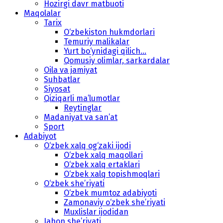
Hozirgi davr matbuoti
Maqolalar
Tarix
O‘zbekiston hukmdorlari
Temuriy malikalar
Yurt bo‘ynidagi qilich...
Qomusiy olimlar, sarkardalar
Oila va jamiyat
Suhbatlar
Siyosat
Qiziqarli ma’lumotlar
Reytinglar
Madaniyat va san’at
Sport
Adabiyot
O‘zbek xalq og‘zaki ijodi
O‘zbek xalq maqollari
O‘zbek xalq ertaklari
O‘zbek xalq topishmoqlari
O‘zbek she’riyati
O‘zbek mumtoz adabiyoti
Zamonaviy o‘zbek she’riyati
Muxlislar ijodidan
Jahon she’riyati