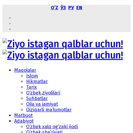
OʼZ
ЎЗ
РУ
EN
Maqolalar
Islom
Hikmatlar
Tarix
O‘zbek ziyolilari
Suhbatlar
Oila va jamiyat
Qiziqarli ma’lumotlar
Matbuot
Adabiyot
O‘zbek xalq og‘zaki ijodi
O‘zbek she’riyati