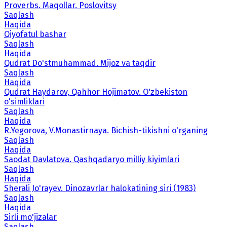
Proverbs. Maqollar. Poslovitsy
Saqlash
Haqida
Qiyofatul bashar
Saqlash
Haqida
Qudrat Do'stmuhammad. Mijoz va taqdir
Saqlash
Haqida
Qudrat Haydarov, Qahhor Hojimatov. O'zbekiston
o'simliklari
Saqlash
Haqida
R.Yegorova, V.Monastirnaya. Bichish-tikishni o'rganing
Saqlash
Haqida
Saodat Davlatova. Qashqadaryo milliy kiyimlari
Saqlash
Haqida
Sherali Jo'rayev. Dinozavrlar halokatining siri (1983)
Saqlash
Haqida
Sirli mo'jizalar
Saqlash