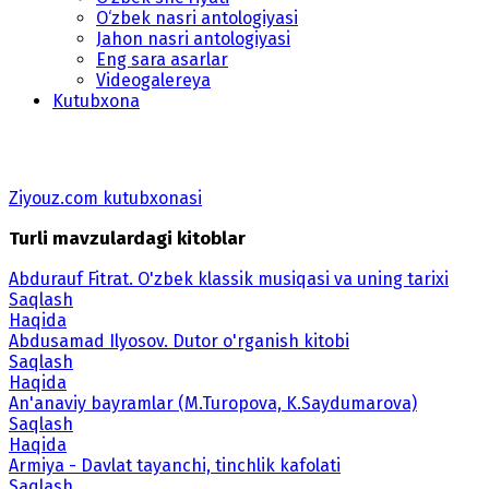
O‘zbek nasri antologiyasi
Jahon nasri antologiyasi
Eng sara asarlar
Videogalereya
Kutubxona
Ziyouz.com kutubxonasi
Turli mavzulardagi kitoblar
Abdurauf Fitrat. O'zbek klassik musiqasi va uning tarixi
Saqlash
Haqida
Abdusamad Ilyosov. Dutor o'rganish kitobi
Saqlash
Haqida
An'anaviy bayramlar (M.Turopova, K.Saydumarova)
Saqlash
Haqida
Armiya - Davlat tayanchi, tinchlik kafolati
Saqlash