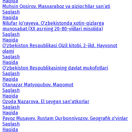
Haqida
Muhsin Qosirov. Masxaraboz va qiziqchilar san’ati
Saqlash
Haqida
Nilufar Jo'rayeva. O'zbekistonda xotin-qizlarga
munosabat (XX asrning 20-80-yiillari misolida)
Saqlash
Haqida
O'zbekiston Respublikasi Qizil kitobi. 2-jild. Hayvonot
olami
Saqlash
Haqida
O'zbekiston Respublikasining davlat mukofotlari
Saqlash
Haqida
Otanazar Matyoqubov. Maqomot
Saqlash
Haqida
Ozoda Nazarova. El sevgan san'atkorlar
Saqlash
Haqida
Payoz Musayev, Rustam Qurbonniyozov. Geografik o'yinlar
Saqlash
Haqida