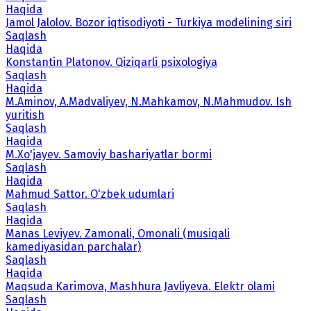
Haqida
Jamol Jalolov. Bozor iqtisodiyoti - Turkiya modelining siri
Saqlash
Haqida
Konstantin Platonov. Qiziqarli psixologiya
Saqlash
Haqida
M.Aminov, A.Madvaliyev, N.Mahkamov, N.Mahmudov. Ish
yuritish
Saqlash
Haqida
M.Xo'jayev. Samoviy bashariyatlar bormi
Saqlash
Haqida
Mahmud Sattor. O'zbek udumlari
Saqlash
Haqida
Manas Leviyev. Zamonali, Omonali (musiqali
kamediyasidan parchalar)
Saqlash
Haqida
Maqsuda Karimova, Mashhura Javliyeva. Elektr olami
Saqlash