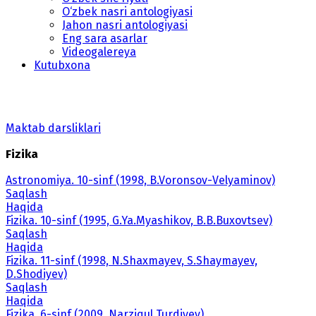
O‘zbek nasri antologiyasi
Jahon nasri antologiyasi
Eng sara asarlar
Videogalereya
Kutubxona
Maktab darsliklari
Fizika
Astronomiya. 10-sinf (1998, B.Voronsov-Velyaminov)
Saqlash
Haqida
Fizika. 10-sinf (1995, G.Ya.Myashikov, B.B.Buxovtsev)
Saqlash
Haqida
Fizika. 11-sinf (1998, N.Shaxmayev, S.Shaymayev,
D.Shodiyev)
Saqlash
Haqida
Fizika. 6-sinf (2009, Narziqul Turdiyev)