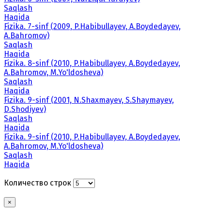
Saqlash
Haqida
Fizika. 7-sinf (2009, P.Habibullayev, A.Boydedayev,
A.Bahromov)
Saqlash
Haqida
Fizika. 8-sinf (2010, P.Habibullayev, A.Boydedayev,
A.Bahromov, M.Yo'ldosheva)
Saqlash
Haqida
Fizika. 9-sinf (2001, N.Shaxmayev, S.Shaymayev,
D.Shodiyev)
Saqlash
Haqida
Fizika. 9-sinf (2010, P.Habibullayev, A.Boydedayev,
A.Bahromov, M.Yo'ldosheva)
Saqlash
Haqida
Количество строк
×