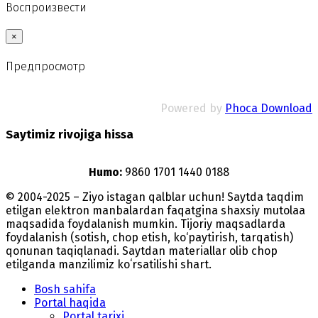
Воспроизвести
×
Предпросмотр
Powered by
Phoca Download
Saytimiz rivojiga hissa
Humo:
9860 1701 1440 0188
© 2004-2025 – Ziyo istagan qalblar uchun! Saytda taqdim
etilgan elektron manbalardan faqatgina shaxsiy mutolaa
maqsadida foydalanish mumkin. Tijoriy maqsadlarda
foydalanish (sotish, chop etish, ko‘paytirish, tarqatish)
qonunan taqiqlanadi. Saytdan materiallar olib chop
etilganda manzilimiz koʻrsatilishi shart.
Bosh sahifa
Portal haqida
Portal tarixi