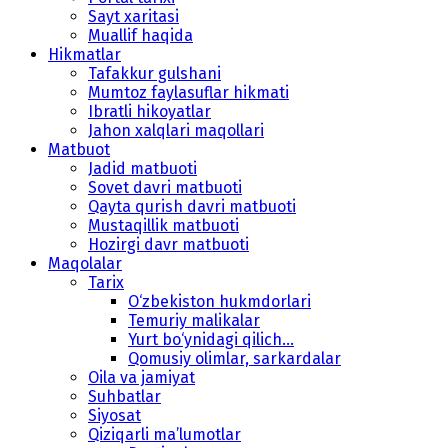
Sayt xaritasi
Muallif haqida
Hikmatlar
Tafakkur gulshani
Mumtoz faylasuflar hikmati
Ibratli hikoyatlar
Jahon xalqlari maqollari
Matbuot
Jadid matbuoti
Sovet davri matbuoti
Qayta qurish davri matbuoti
Mustaqillik matbuoti
Hozirgi davr matbuoti
Maqolalar
Tarix
O‘zbekiston hukmdorlari
Temuriy malikalar
Yurt bo‘ynidagi qilich...
Qomusiy olimlar, sarkardalar
Oila va jamiyat
Suhbatlar
Siyosat
Qiziqarli ma’lumotlar