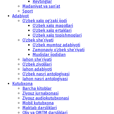
Reytinglar
Madaniyat va san’at
Sport
Adabiyot
O‘zbek xalq og‘zaki ijodi
O‘zbek xalq maqollari
O‘zbek xalq ertaklari
O‘zbek xalq topishmoqlari
O‘zbek she’riyati
O‘zbek mumtoz adabiyoti
Zamonaviy o‘zbek she’riyati
Muxlislar ijodidan
Jahon she’riyati
O‘zbek ziyolilari
Jahon adabiyoti
O‘zbek nasri antologiyasi
Jahon nasri antologiyasi
Kutubxona
Barcha kitoblar
Ziyouz jurnalxonasi
Ziyouz audiokutubxonasi
Mobil kutubxona
Maktab darsliklari
Oliy va OMTM darsliklari