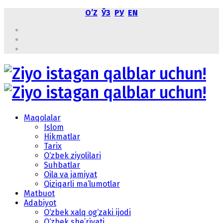
OʼZ
ЎЗ
РУ
EN
Maqolalar
Islom
Hikmatlar
Tarix
O‘zbek ziyolilari
Suhbatlar
Oila va jamiyat
Qiziqarli ma’lumotlar
Matbuot
Adabiyot
O‘zbek xalq og‘zaki ijodi
O‘zbek she’riyati