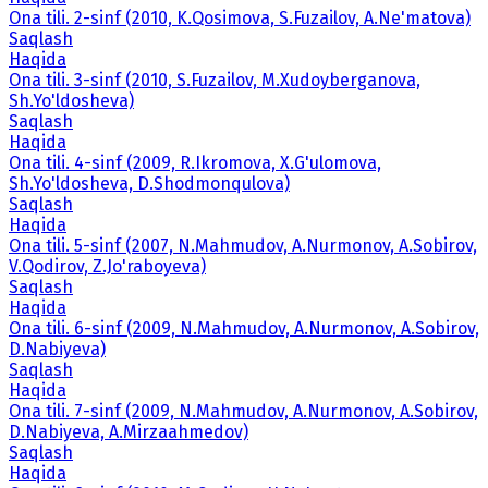
Ona tili. 2-sinf (2010, K.Qosimova, S.Fuzailov, A.Ne'matova)
Saqlash
Haqida
Ona tili. 3-sinf (2010, S.Fuzailov, M.Xudoyberganova,
Sh.Yo'ldosheva)
Saqlash
Haqida
Ona tili. 4-sinf (2009, R.Ikromova, X.G'ulomova,
Sh.Yo'ldosheva, D.Shodmonqulova)
Saqlash
Haqida
Ona tili. 5-sinf (2007, N.Mahmudov, A.Nurmonov, A.Sobirov,
V.Qodirov, Z.Jo'raboyeva)
Saqlash
Haqida
Ona tili. 6-sinf (2009, N.Mahmudov, A.Nurmonov, A.Sobirov,
D.Nabiyeva)
Saqlash
Haqida
Ona tili. 7-sinf (2009, N.Mahmudov, A.Nurmonov, A.Sobirov,
D.Nabiyeva, A.Mirzaahmedov)
Saqlash
Haqida