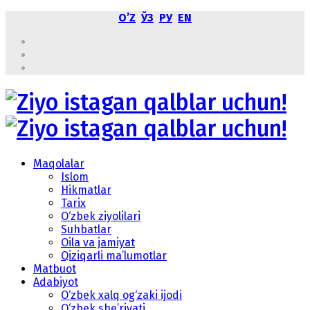
OʼZ
ЎЗ
РУ
EN
Maqolalar
Islom
Hikmatlar
Tarix
O‘zbek ziyolilari
Suhbatlar
Oila va jamiyat
Qiziqarli ma’lumotlar
Matbuot
Adabiyot
O‘zbek xalq og‘zaki ijodi
O‘zbek she’riyati