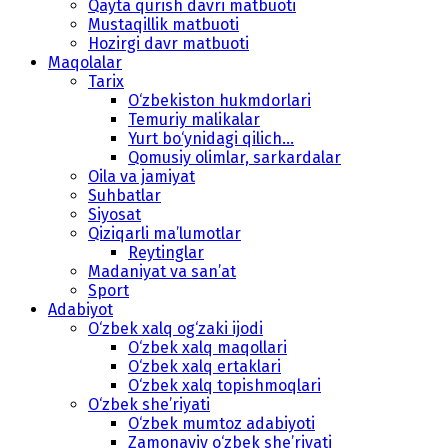
Qayta qurish davri matbuoti
Mustaqillik matbuoti
Hozirgi davr matbuoti
Maqolalar
Tarix
O‘zbekiston hukmdorlari
Temuriy malikalar
Yurt bo‘ynidagi qilich...
Qomusiy olimlar, sarkardalar
Oila va jamiyat
Suhbatlar
Siyosat
Qiziqarli ma’lumotlar
Reytinglar
Madaniyat va san’at
Sport
Adabiyot
O‘zbek xalq og‘zaki ijodi
O‘zbek xalq maqollari
O‘zbek xalq ertaklari
O‘zbek xalq topishmoqlari
O‘zbek she’riyati
O‘zbek mumtoz adabiyoti
Zamonaviy o‘zbek she’riyati