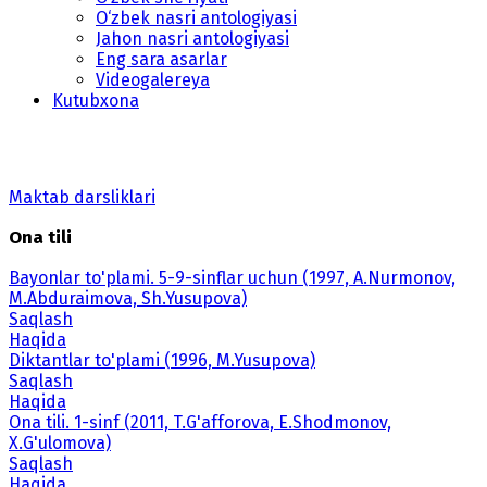
O‘zbek nasri antologiyasi
Jahon nasri antologiyasi
Eng sara asarlar
Videogalereya
Kutubxona
Maktab darsliklari
Ona tili
Bayonlar to'plami. 5-9-sinflar uchun (1997, A.Nurmonov,
M.Abduraimova, Sh.Yusupova)
Saqlash
Haqida
Diktantlar to'plami (1996, M.Yusupova)
Saqlash
Haqida
Ona tili. 1-sinf (2011, T.G'afforova, E.Shodmonov,
X.G'ulomova)
Saqlash
Haqida