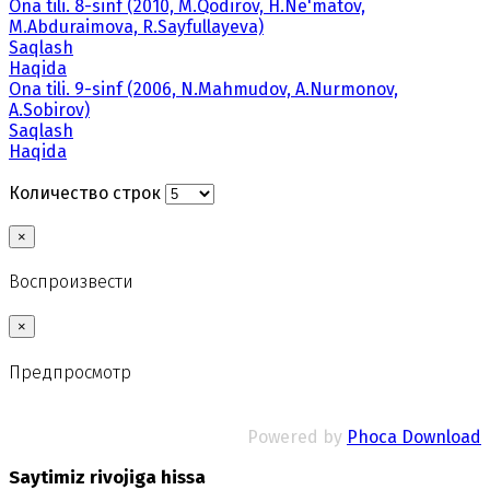
Ona tili. 8-sinf (2010, M.Qodirov, H.Ne'matov,
M.Abduraimova, R.Sayfullayeva)
Saqlash
Haqida
Ona tili. 9-sinf (2006, N.Mahmudov, A.Nurmonov,
A.Sobirov)
Saqlash
Haqida
Количество строк
×
Воспроизвести
×
Предпросмотр
Powered by
Phoca Download
Saytimiz rivojiga hissa