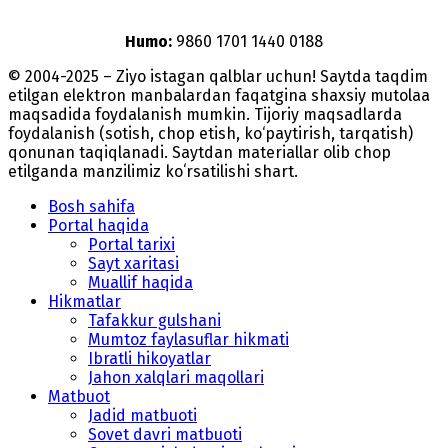
Humo:
9860 1701 1440 0188
© 2004-2025 – Ziyo istagan qalblar uchun! Saytda taqdim
etilgan elektron manbalardan faqatgina shaxsiy mutolaa
maqsadida foydalanish mumkin. Tijoriy maqsadlarda
foydalanish (sotish, chop etish, ko‘paytirish, tarqatish)
qonunan taqiqlanadi. Saytdan materiallar olib chop
etilganda manzilimiz koʻrsatilishi shart.
Bosh sahifa
Portal haqida
Portal tarixi
Sayt xaritasi
Muallif haqida
Hikmatlar
Tafakkur gulshani
Mumtoz faylasuflar hikmati
Ibratli hikoyatlar
Jahon xalqlari maqollari
Matbuot
Jadid matbuoti
Sovet davri matbuoti