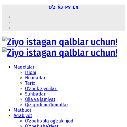
OʼZ
ЎЗ
РУ
EN
Maqolalar
Islom
Hikmatlar
Tarix
O‘zbek ziyolilari
Suhbatlar
Oila va jamiyat
Qiziqarli ma’lumotlar
Matbuot
Adabiyot
O‘zbek xalq og‘zaki ijodi
O‘zbek she’riyati