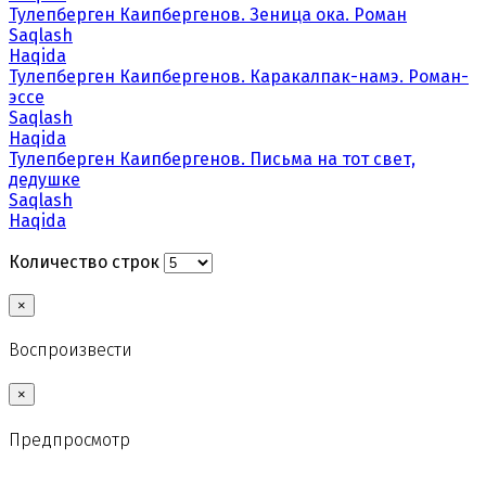
Тулепберген Каипбергенов. Зеница ока. Роман
Saqlash
Haqida
Тулепберген Каипбергенов. Каракалпак-намэ. Роман-
эссе
Saqlash
Haqida
Тулепберген Каипбергенов. Письма на тот свет,
дедушке
Saqlash
Haqida
Количество строк
×
Воспроизвести
×
Предпросмотр