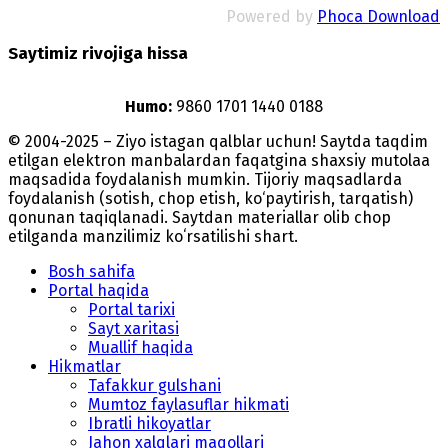
Powered by
Phoca Download
Saytimiz rivojiga hissa
Humo:
9860 1701 1440 0188
© 2004-2025 – Ziyo istagan qalblar uchun! Saytda taqdim
etilgan elektron manbalardan faqatgina shaxsiy mutolaa
maqsadida foydalanish mumkin. Tijoriy maqsadlarda
foydalanish (sotish, chop etish, ko‘paytirish, tarqatish)
qonunan taqiqlanadi. Saytdan materiallar olib chop
etilganda manzilimiz koʻrsatilishi shart.
Bosh sahifa
Portal haqida
Portal tarixi
Sayt xaritasi
Muallif haqida
Hikmatlar
Tafakkur gulshani
Mumtoz faylasuflar hikmati
Ibratli hikoyatlar
Jahon xalqlari maqollari