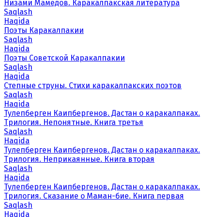
Низами Мамедов. Каракалпакская литература
Saqlash
Haqida
Поэты Каракалпакии
Saqlash
Haqida
Поэты Советской Каракалпакии
Saqlash
Haqida
Степные струны. Стихи каракалпакских поэтов
Saqlash
Haqida
Тулепберген Каипбергенов. Дастан о каракалпаках.
Трилогия. Непонятные. Книга третья
Saqlash
Haqida
Тулепберген Каипбергенов. Дастан о каракалпаках.
Трилогия. Неприкаянные. Книга вторая
Saqlash
Haqida
Тулепберген Каипбергенов. Дастан о каракалпаках.
Трилогия. Сказание о Маман-бие. Книга первая
Saqlash
Haqida