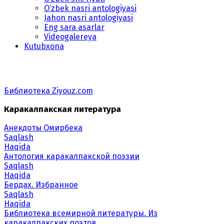
O‘zbek nasri antologiyasi
Jahon nasri antologiyasi
Eng sara asarlar
Videogalereya
Kutubxona
Библиотека Ziyouz.com
Каракалпакская литература
Анекдоты Омирбека
Saqlash
Haqida
Антология каракалпакской поэзии
Saqlash
Haqida
Бердах. Избранное
Saqlash
Haqida
Библиотека всемирной литературы. Из
каракалпакских поэтов