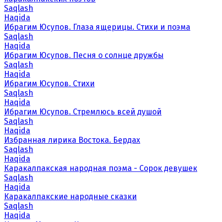
Saqlash
Haqida
Ибрагим Юсупов. Глаза ящерицы. Стихи и поэма
Saqlash
Haqida
Ибрагим Юсупов. Песня о солнце дружбы
Saqlash
Haqida
Ибрагим Юсупов. Стихи
Saqlash
Haqida
Ибрагим Юсупов. Стремлюсь всей душой
Saqlash
Haqida
Избранная лирика Востока. Бердах
Saqlash
Haqida
Каракалпакская народная поэма - Сорок девушек
Saqlash
Haqida
Каракалпакские народные сказки
Saqlash
Haqida