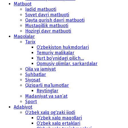
Matbuot
Jadid matbuoti
Sovet davri matbuoti
Qayta qurish davri matbuoti
Mustaqillik matbuoti
Hozirgi davr matbuoti
Maqolalar
Tarix
O‘zbekiston hukmdorlari
Temuriy malikalar
Yurt bo‘ynidagi qilich...
Qomusiy olimlar, sarkardalar
Oila va jamiyat
Suhbatlar
Siyosat
Qiziqarli ma’lumotlar
Reytinglar
Madaniyat va san’at
Sport
Adabiyot
O‘zbek xalq og‘zaki ijodi
O‘zbek xalq maqollari
O‘zbek xalq ertaklari