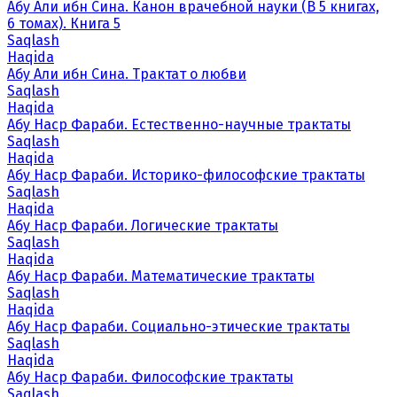
Абу Али ибн Сина. Канон врачебной науки (В 5 книгах,
6 томах). Книга 5
Saqlash
Haqida
Абу Али ибн Сина. Трактат о любви
Saqlash
Haqida
Абу Наср Фараби. Естественно-научные трактаты
Saqlash
Haqida
Абу Наср Фараби. Историко-философские трактаты
Saqlash
Haqida
Абу Наср Фараби. Логические трактаты
Saqlash
Haqida
Абу Наср Фараби. Математические трактаты
Saqlash
Haqida
Абу Наср Фараби. Социально-этические трактаты
Saqlash
Haqida
Абу Наср Фараби. Философские трактаты
Saqlash