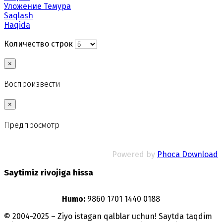
Уложение Темура
Saqlash
Haqida
Количество строк
×
Воспроизвести
×
Предпросмотр
Powered by
Phoca Download
Saytimiz rivojiga hissa
Humo:
9860 1701 1440 0188
© 2004-2025 – Ziyo istagan qalblar uchun! Saytda taqdim