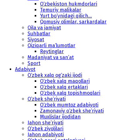
O‘zbekiston hukmdorlari
Temuriy malikalar
Yurt bo‘ynidagi qilich...
Qomusiy olimlar, sarkardalar
Oila va jamiyat
Suhbatlar
Siyosat
Qiziqarli ma’lumotlar
Reytinglar
Madaniyat va san’at
Sport
Adabiyot
O‘zbek xalq og‘zaki ijodi
O‘zbek xalq maqollari
O‘zbek xalq ertaklari
O‘zbek xalq topishmoqlari
O‘zbek she’riyati
O‘zbek mumtoz adabiyoti
Zamonaviy o‘zbek she’riyati
Muxlislar ijodidan
Jahon she’riyati
O‘zbek ziyolilari
Jahon adabiyoti