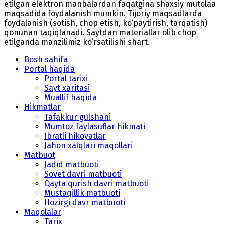
etilgan elektron manbalardan faqatgina shaxsiy mutolaa
maqsadida foydalanish mumkin. Tijoriy maqsadlarda
foydalanish (sotish, chop etish, ko‘paytirish, tarqatish)
qonunan taqiqlanadi. Saytdan materiallar olib chop
etilganda manzilimiz koʻrsatilishi shart.
Bosh sahifa
Portal haqida
Portal tarixi
Sayt xaritasi
Muallif haqida
Hikmatlar
Tafakkur gulshani
Mumtoz faylasuflar hikmati
Ibratli hikoyatlar
Jahon xalqlari maqollari
Matbuot
Jadid matbuoti
Sovet davri matbuoti
Qayta qurish davri matbuoti
Mustaqillik matbuoti
Hozirgi davr matbuoti
Maqolalar
Tarix