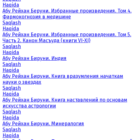
Haqida
Абу Рейхан Беруни. Избранные произведения. Том 4.
Фармокогнозия в медицине
Saqlash
Haqida
Абу Рейхан Беруни. Избранные произведения. Том 5.
Часть 2. Канон Масъуда (книги VI-XI)
Saqlash
Haqida
Абу Рейхан Бируни. Индия
Saqlash
Haqida
Абу Рейхан Бируни. Книга вразумления начаткам
науки о звездах
Saqlash
Haqida
Абу Рейхан Бируни. Книга наставлений по основам
искусства астрологии
Saqlash
Haqida
Абу Рейхан Бируни. Минералогия
Saqlash
Haqida