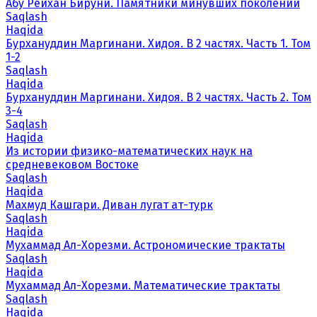
Абу Рейхан Бируни. Памятники минувших поколений
Saqlash
Haqida
Бурхануддин Маргинани. Хидоя. В 2 частях. Часть 1. Том
1-2
Saqlash
Haqida
Бурхануддин Маргинани. Хидоя. В 2 частях. Часть 2. Том
3-4
Saqlash
Haqida
Из истории физико-математических наук на
средневековом Востоке
Saqlash
Haqida
Махмуд Кашгари. Диван лугат ат-турк
Saqlash
Haqida
Мухаммад Ал-Хорезми. Астрономические трактаты
Saqlash
Haqida
Мухаммад Ал-Хорезми. Математические трактаты
Saqlash
Haqida