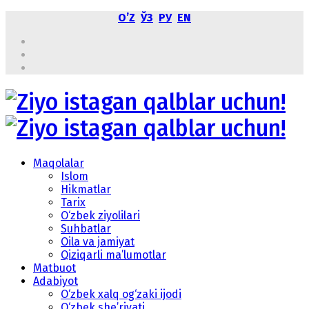
OʼZ
ЎЗ
РУ
EN
Maqolalar
Islom
Hikmatlar
Tarix
O‘zbek ziyolilari
Suhbatlar
Oila va jamiyat
Qiziqarli ma’lumotlar
Matbuot
Adabiyot
O‘zbek xalq og‘zaki ijodi
O‘zbek she’riyati