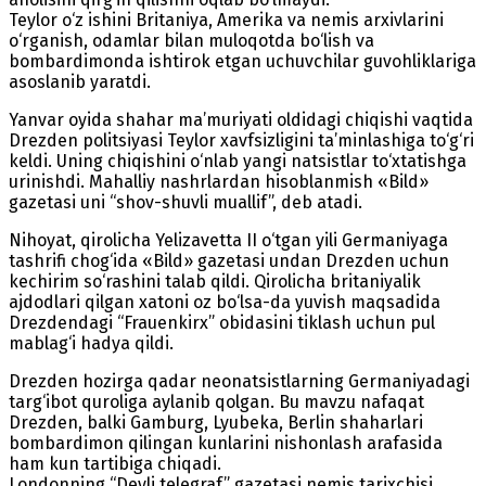
Teylor o‘z ishini Britaniya, Amerika va nemis arxivlarini
o‘rganish, odamlar bilan muloqotda bo‘lish va
bombardimonda ishtirok etgan uchuvchilar guvohliklariga
asoslanib yaratdi.
Yanvar oyida shahar ma’muriyati oldidagi chiqishi vaqtida
Drezden politsiyasi Teylor xavfsizligini ta’minlashiga to‘g‘ri
keldi. Uning chiqishini o‘nlab yangi natsistlar to‘xtatishga
urinishdi. Mahalliy nashrlardan hisoblanmish «Bild»
gazetasi uni “shov-shuvli muallif”, deb atadi.
Nihoyat, qirolicha Yelizavetta II o‘tgan yili Germaniyaga
tashrifi chog‘ida «Bild» gazetasi undan Drezden uchun
kechirim so‘rashini talab qildi. Qirolicha britaniyalik
ajdodlari qilgan xatoni oz bo‘lsa-da yuvish maqsadida
Drezdendagi “Frauenkirx” obidasini tiklash uchun pul
mablag‘i hadya qildi.
Drezden hozirga qadar neonatsistlarning Germaniyadagi
targ‘ibot quroliga aylanib qolgan. Bu mavzu nafaqat
Drezden, balki Gamburg, Lyubeka, Berlin shaharlari
bombardimon qilingan kunlarini nishonlash arafasida
ham kun tartibiga chiqadi.
Londonning “Deyli telegraf” gazetasi nemis tarixchisi