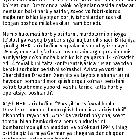
ko‘rsatilgan. Drezdenda halok bo‘lganlar orasida nafaqat
nemislar, balki harbiy asirlar, zavod va fabrikalarda
majburan ishlatilayotgan xorijiy ishchilardan tashkil
topgan boshqa millat vakillari ham bor edi.
Nemis hukumati harbiy asirlarni, murdalarni bir joyga
to‘plashga va yoqib yuborishga mujbur qilishadi. Britaniya
qirolligi HHK tarix bo‘limi voqealarni shunday izohlaydi:
“Asosiy maqsad, g‘arbdan rus qo‘shinlarga qarshi nemis
armiyasiga qo‘shimcha kuch kelishiga qarshilik ko‘rsatish
edi. 4 fevral kuni Yalta konferentsiyasida ruslar havodan
kerakli zarbalar berishni so‘rashdi. Aviatsiya vazirligi
Cherchildan Drezden, Xemnits va Leyptsig shaharlarini
havodan bombardimon qilish orqali ko‘mak berishini
so‘rab talabnoma yubordi va shu tariqa katta harbiy
operatsiya boshlandi”.
AQSh HHK tarix bo‘limi “1945 yil 14-15 fevral kunlar
Drezdenni bombardimon qilish borasida tarixiy tahlil”
hisobotini tayyorladi. Amerika varianti bo‘yicha, sovet
tomoni bilan hamkorlikda nemis hududlarini
bombardimon qilish muddati va ob’ektlari 1994 yilning
oxirida qizil armiya Germaniya chegarasidan chiqqan