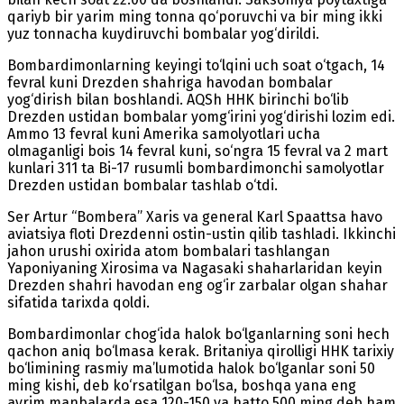
qariyb bir yarim ming tonna qo‘poruvchi va bir ming ikki
yuz tonnacha kuydiruvchi bombalar yog‘dirildi.
Bombardimonlarning keyingi to‘lqini uch soat o‘tgach, 14
fevral kuni Drezden shahriga havodan bombalar
yog‘dirish bilan boshlandi. AQSh HHK birinchi bo‘lib
Drezden ustidan bombalar yomg‘irini yog‘dirishi lozim edi.
Ammo 13 fevral kuni Amerika samolyotlari ucha
olmaganligi bois 14 fevral kuni, so‘ngra 15 fevral va 2 mart
kunlari 311 ta Bi-17 rusumli bombardimonchi samolyotlar
Drezden ustidan bombalar tashlab o‘tdi.
Ser Artur “Bombera” Xaris va general Karl Spaattsa havo
aviatsiya floti Drezdenni ostin-ustin qilib tashladi. Ikkinchi
jahon urushi oxirida atom bombalari tashlangan
Yaponiyaning Xirosima va Nagasaki shaharlaridan keyin
Drezden shahri havodan eng og‘ir zarbalar olgan shahar
sifatida tarixda qoldi.
Bombardimonlar chog‘ida halok bo‘lganlarning soni hech
qachon aniq bo‘lmasa kerak. Britaniya qirolligi HHK tarixiy
bo‘limining rasmiy ma’lumotida halok bo‘lganlar soni 50
ming kishi, deb ko‘rsatilgan bo‘lsa, boshqa yana eng
ayrim manbalarda esa 120-150 va hatto 500 ming deb ham