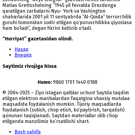
Matias Grettsshelning “1945 yil fevralda Drezdenga
qaratilgan zarbalarni Nyu- York va Vashington
shaharlarida 2001 yil 11 sentyabrda “Al-Qoida” terrorchilik
guruhi tomonidan sodir etilgan qo‘poruvchilikka qiyoslasa
ham bo‘ladi”, degan fikrini keltirib o‘tadi.
“Hurriyat” gazetasidan olindi.
Назад
Вперёд
Saytimiz rivojiga hissa
Humo:
9860 1701 1440 0188
© 2004-2025 – Ziyo istagan qalblar uchun! Saytda taqdim
etilgan elektron manbalardan faqatgina shaxsiy mutolaa
maqsadida foydalanish mumkin. Tijoriy maqsadlarda
foydalanish (sotish, chop etish, ko‘paytirish, tarqatish)
qonunan taqiqlanadi. Saytdan materiallar olib chop
etilganda manzilimiz koʻrsatilishi shart.
Bosh sahifa