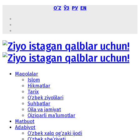
OʼZ
ЎЗ
РУ
EN
Maqolalar
Islom
Hikmatlar
Tarix
O‘zbek ziyolilari
Suhbatlar
Oila va jamiyat
Qiziqarli ma’lumotlar
Matbuot
Adabiyot
O‘zbek xalq og‘zaki ijodi
O‘zbek she’riyati