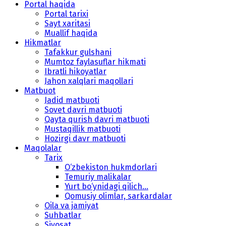
Portal haqida
Portal tarixi
Sayt xaritasi
Muallif haqida
Hikmatlar
Tafakkur gulshani
Mumtoz faylasuflar hikmati
Ibratli hikoyatlar
Jahon xalqlari maqollari
Matbuot
Jadid matbuoti
Sovet davri matbuoti
Qayta qurish davri matbuoti
Mustaqillik matbuoti
Hozirgi davr matbuoti
Maqolalar
Tarix
O‘zbekiston hukmdorlari
Temuriy malikalar
Yurt bo‘ynidagi qilich...
Qomusiy olimlar, sarkardalar
Oila va jamiyat
Suhbatlar
Siyosat