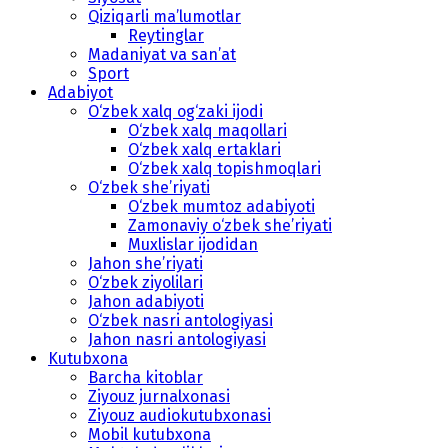
Qiziqarli ma’lumotlar
Reytinglar
Madaniyat va san’at
Sport
Adabiyot
O‘zbek xalq og‘zaki ijodi
O‘zbek xalq maqollari
O‘zbek xalq ertaklari
O‘zbek xalq topishmoqlari
O‘zbek she’riyati
O‘zbek mumtoz adabiyoti
Zamonaviy o‘zbek she’riyati
Muxlislar ijodidan
Jahon she’riyati
O‘zbek ziyolilari
Jahon adabiyoti
O‘zbek nasri antologiyasi
Jahon nasri antologiyasi
Kutubxona
Barcha kitoblar
Ziyouz jurnalxonasi
Ziyouz audiokutubxonasi
Mobil kutubxona