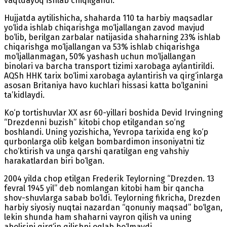
vaqtdayoq ishlab chiqilgandi.
Hujjatda aytilishicha, shaharda 110 ta harbiy maqsadlar
yo‘lida ishlab chiqarishga mo‘ljallangan zavod mavjud
bo‘lib, berilgan zarbalar natijasida shaharning 23% ishlab
chiqarishga mo‘ljallangan va 53% ishlab chiqarishga
mo‘ljallanmagan, 50% yashash uchun mo‘ljallangan
binolari va barcha transport tizimi xarobaga aylantirildi.
AQSh HHK tarix bo‘limi xarobaga aylantirish va qirg‘inlarga
asosan Britaniya havo kuchlari hissasi katta bo‘lganini
ta’kidlaydi.
Ko‘p tortishuvlar XX asr 60-yillari boshida Devid Irvingning
“Drezdenni buzish” kitobi chop etilgandan so‘ng
boshlandi. Uning yozishicha, Yevropa tarixida eng ko‘p
qurbonlarga olib kelgan bombardimon insoniyatni tiz
cho‘ktirish va unga qarshi qaratilgan eng vahshiy
harakatlardan biri bo‘lgan.
2004 yilda chop etilgan Frederik Teylorning “Drezden. 13
fevral 1945 yil” deb nomlangan kitobi ham bir qancha
shov-shuvlarga sabab bo‘ldi. Teylorning fikricha, Drezden
harbiy siyosiy nuqtai nazardan “qonuniy maqsad” bo‘lgan,
lekin shunda ham shaharni vayron qilish va uning
aholisini qirg‘in qilishni oqlab bo‘lmaydi.