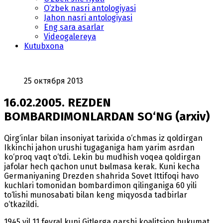
O‘zbek nasri antologiyasi
Jahon nasri antologiyasi
Eng sara asarlar
Videogalereya
Kutubxona
25 октября 2013
16.02.2005. REZDEN
BOMBARDIMONLARDAN SO‘NG (arxiv)
Qirg‘inlar bilan insoniyat tarixida o‘chmas iz qoldirgan
Ikkinchi jahon urushi tugaganiga ham yarim asrdan
ko‘proq vaqt o‘tdi. Lekin bu mudhish voqea qoldirgan
jafolar hech qachon unut bыlmasa kerak. Kuni kecha
Germaniyaning Drezden shahrida Sovet Ittifoqi havo
kuchlari tomonidan bombardimon qilinganiga 60 yili
to‘lishi munosabati bilan keng miqyosda tadbirlar
o‘tkazildi.
1945 yil 11 fevral kuni Gitlerga qarshi koalitsion hukumat