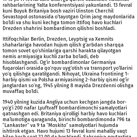
rahbarlarining Yalta konferentsiyasi yakunlandi. 13 fevral
kuni Buyuk Britaniya bosh vaziri Uinston Cherchil
Sevastopol ostonasida o‘tayotgan Qrim jang maydonlarida
bo‘ldi va shu kuni kechga tomon ittifoq havo kuchlari
Drezden shahrini bombardimon qilishni boshladi.
Ittifoqchilar Berlin, Drezden, Leyptsig va Xemnits
shaharlariga havodan hujum qilish g‘arbdan sharqqa
tomon sovet qo‘shinlariga qarshi harakta qilayotgan
nemis armiyasiga kuchli zarba bo‘ladi, deb
hisoblashgandi. Og‘ir bombardimonlar Germaniya
fuqarolari orasida qo‘rquv uyg‘otish va transport yo‘llarini
yo‘q qilishga qaratilgandi. Nihoyat, Ukraina frontining 1-
harbiy qismi va Polsha armiyasining 2-harbiy qismi og‘ir
janglardan so‘ng, 1945 yilning 8 mayida Drezdenni olishga
muvaffaq bo‘ldi.
1940 yilning kuzida Angliya uchun kechgan jangda bor-
yo‘g‘i 200 nafar Lyuftvaff bombardimonchi samalyotlari
qatnashgan edi. Britaniya qirolligi harbiy havo kuchlari
ma’lumotiga qaraganda, birinchi bombardimonda 796 ta
“Lankaster” va 9 ta “Moskito” samolyotlari hujumda
ishtirok etgan. Havo hujumi 13 fevral kuni mahalliy vaqt
bilan kech soat 22.00 da boshlandi. Saksoniya poytaxtiga