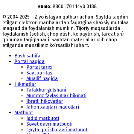
Humo:
9860 1701 1440 0188
© 2004-2025 – Ziyo istagan qalblar uchun! Saytda taqdim
etilgan elektron manbalardan faqatgina shaxsiy mutolaa
maqsadida foydalanish mumkin. Tijoriy maqsadlarda
foydalanish (sotish, chop etish, ko‘paytirish, tarqatish)
qonunan taqiqlanadi. Saytdan materiallar olib chop
etilganda manzilimiz koʻrsatilishi shart.
Bosh sahifa
Portal haqida
Portal tarixi
Sayt xaritasi
Muallif haqida
Hikmatlar
Tafakkur gulshani
Mumtoz faylasuflar hikmati
Ibratli hikoyatlar
Jahon xalqlari maqollari
Matbuot
Jadid matbuoti
Sovet davri matbuoti
Qayta qurish davri matbuoti