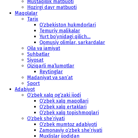
Mustaqillik matbuoti
Hozirgi davr matbuoti
Maqolalar
Tarix
O‘zbekiston hukmdorlari
Temuriy malikalar
Yurt bo‘ynidagi qilich...
Qomusiy olimlar, sarkardalar
Oila va jamiyat
Suhbatlar
Siyosat
Qiziqarli ma’lumotlar
Reytinglar
Madaniyat va san’at
Sport
Adabiyot
O‘zbek xalq og‘zaki ijodi
O‘zbek xalq maqollari
O‘zbek xalq ertaklari
O‘zbek xalq topishmoqlari
O‘zbek she’riyati
O‘zbek mumtoz adabiyoti
Zamonaviy o‘zbek she’riyati
Muxlislar ijodidan