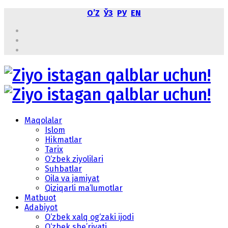
OʼZ
ЎЗ
РУ
EN
Maqolalar
Islom
Hikmatlar
Tarix
O‘zbek ziyolilari
Suhbatlar
Oila va jamiyat
Qiziqarli ma’lumotlar
Matbuot
Adabiyot
O‘zbek xalq og‘zaki ijodi
O‘zbek she’riyati