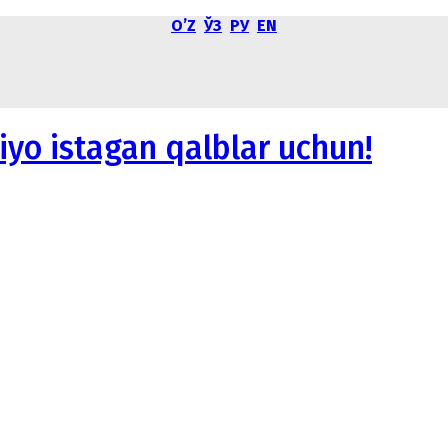
OʼZ
ЎЗ
РУ
EN