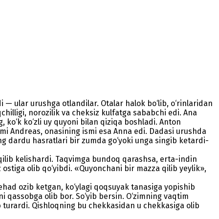
— ular urushga otlandilar. Otalar halok bo‘lib, o‘rinlaridan
illigi, norozilik va cheksiz kulfatga sababchi edi. Ana
 ko‘k ko‘zli uy quyoni bilan qiziqa boshladi. Anton
ismi Andreas, onasining ismi esa Anna edi. Dadasi urushda
g dardu hasratlari bir zumda go‘yoki unga singib ketardi-
 qilib kelishardi. Taqvimga bundoq qarashsa, erta-indin
ostiga olib qo‘yibdi. «Quyonchani bir mazza qilib yeylik»,
 behad ozib ketgan, ko‘ylagi qoqsuyak tanasiga yopishib
ni qassobga olib bor. So‘yib bersin. O‘zimning vaqtim
ib turardi. Qishloqning bu chekkasidan u chekkasiga olib