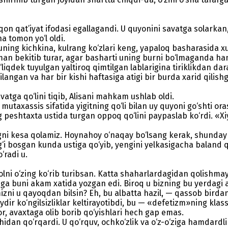
qqon qat’iyat ifodasi egallagandi. U quyonini savatga solark
na tomon yo‘l oldi.
 uning kichkina, kulrang ko‘zlari keng, yapaloq basharasida
sman bekitib turar, agar basharti uning burni bo‘lmaganda h
g‘liqdek tuyulgan yaltiroq qimtilgan lablarigina tiriklikdan d
ngan va har bir kishi haftasiga atigi bir burda xarid qilishg
avatga qo‘lini tiqib, Alisani mahkam ushlab oldi.
axassis sifatida yigitning qo‘li bilan uy quyoni go‘shti orasi
 peshtaxta ustida turgan oppoq qo‘lini paypaslab ko‘rdi. «Xi
.
ngni kesa qolamiz. Hoynahoy o‘naqay bo‘lsang kerak, shundaym
og‘i bosgan kunda ustiga qo‘yib, yengini yelkasigacha baland 
‘radi u.
lni o‘zing ko‘rib turibsan. Katta shaharlardagidan qolishmay
buni akam xatida yozgan edi. Biroq u bizning bu yerdagi ah
izni u qayoqdan bilsin? Eh, bu albatta hazil, — qassob bird
 ko‘ngilsizliklar keltirayotibdi, bu — «defetizm»ning klassik
r, avaxtaga olib borib qo‘yishlari hech gap emas.
an qo‘rqardi. U qo‘rquv, ochko‘zlik va o‘z-o‘ziga hamdardlik t