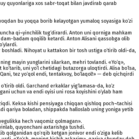
uy quyonlariga xos sabr-toqat bilan javdirab qarab
 yoqdan bu yoqqa borib kelayotgan yumaloq soyasiga ko‘zi
muncha qi¬yinchilik tug‘dirardi. Anton uni qorniga mahkam
, dam-badam qoqilib ketardi. Anton Alisani qassobga olib
‘ylardi.
shladi. Nihoyat u kattakon bir tosh ustiga o‘tirib oldi-da,
ning mayin yunglarini silarkan, mehri tovlandi. «Yo‘q»,
ko‘tarib, uni yo‘l chetidagi butazorga uloqtirdi. Alisa bo‘lsa,
ani, tez yo‘qol endi, tentakvoy, bo‘laqol!» — deb qichqirdi
‘tirib oldi. Garchand erkaklar yig‘lamasa-da, ko‘z
gani uchun va endi oyisi uni rosa koyishini o‘ylab ham
iziqdi. Keksa kishi pensiyaga chiqqan qishloq poch¬tachisi
radi qariya boladan, shippakda halloslab uning yoniga yetib
i yegulikka hech vaqomiz qolmagan».
ayinlab, quyonchani axtarishga tushdi.
b qolganidan qo‘rqib ketgan jonivor endi o‘ziga kelib
ga urdi. «Xo‘sh, mening kichik askarim», qariya shunday deb,