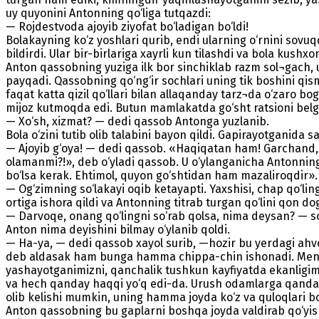
uy quyonini Antonning qo‘liga tutqazdi:
— Rojdestvoda ajoyib ziyofat bo‘ladigan bo‘ldi!
Bolakayning ko‘z yoshlari qurib, endi ularning o‘rnini sovu
bildirdi. Ular bir-birlariga xayrli kun tilashdi va bola kushxo
Anton qassobning yuziga ilk bor sinchiklab razm sol¬gach,
payqadi. Qassobning qo‘ng‘ir sochlari uning tik boshini qi
faqat katta qizil qo‘llari bilan allaqanday tarz¬da o‘zaro bo
mijoz kutmoqda edi. Butun mamlakatda go‘sht ratsioni belgila
— Xo‘sh, xizmat? — dedi qassob Antonga yuzlanib.
Bola o‘zini tutib olib talabini bayon qildi. Gapirayotganida s
— Ajoyib g‘oya! — dedi qassob. «Haqiqatan ham! Garchand, mut
olamanmi?!», deb o‘yladi qassob. U o‘ylanganicha Antonning
bo‘lsa kerak. Ehtimol, quyon go‘shtidan ham mazaliroqdir»
— Og‘zimning so‘lakayi oqib ketayapti. Yaxshisi, chap qo‘li
ortiga ishora qildi va Antonning titrab turgan qo‘lini qon d
— Darvoqe, onang qo‘lingni so‘rab qolsa, nima deysan? — so
Anton nima deyishini bilmay o‘ylanib qoldi.
— Ha-ya, — dedi qassob xayol surib, —hozir bu yerdagi ahvo
deb aldasak ham bunga hamma chippa-chin ishonadi. Menga 
yashayotganimizni, qanchalik tushkun kayfiyatda ekanligim
va hech qanday haqqi yo‘q edi-da. Urush odamlarga qandaydir
olib kelishi mumkin, uning hamma joyda ko‘z va quloqlari bo
Anton qassobning bu gaplarni boshqa joyda valdirab qo‘yishid