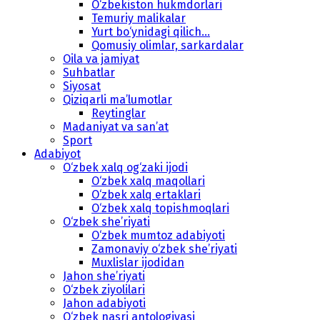
O‘zbekiston hukmdorlari
Temuriy malikalar
Yurt bo‘ynidagi qilich...
Qomusiy olimlar, sarkardalar
Oila va jamiyat
Suhbatlar
Siyosat
Qiziqarli ma’lumotlar
Reytinglar
Madaniyat va san’at
Sport
Adabiyot
O‘zbek xalq og‘zaki ijodi
O‘zbek xalq maqollari
O‘zbek xalq ertaklari
O‘zbek xalq topishmoqlari
O‘zbek she’riyati
O‘zbek mumtoz adabiyoti
Zamonaviy o‘zbek she’riyati
Muxlislar ijodidan
Jahon she’riyati
O‘zbek ziyolilari
Jahon adabiyoti
O‘zbek nasri antologiyasi