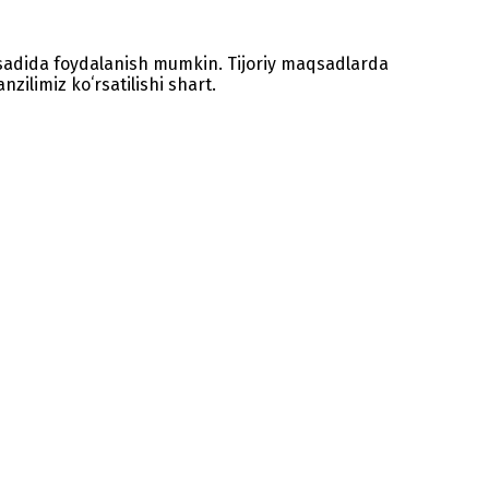
sadida foydalanish mumkin. Tijoriy maqsadlarda
zilimiz koʻrsatilishi shart.