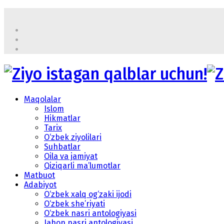
Maqolalar
Islom
Hikmatlar
Tarix
O‘zbek ziyolilari
Suhbatlar
Oila va jamiyat
Qiziqarli ma’lumotlar
Matbuot
Adabiyot
O‘zbek xalq og‘zaki ijodi
O‘zbek she’riyati
O‘zbek nasri antologiyasi
Jahon nasri antologiyasi