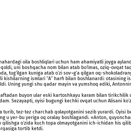
ahardagi oila boshliqlari uchun ham ahamiyatli joyga aylandi 
qoldi, uni boshqacha nom bilan atab bo‘lmas, oziq-ovqat taqch
da, tug‘ilgan kuniga atab o‘zi sov¬g‘a qilgan oq-shokoladrang,
kishilarning ismlari “A” harfi bilan boshlanardi: otasining 
ldi. Uning yungi shu qadar mayin va yumshoq ediki, Antonnin
haftadan buyon ular eski kartoshkayu karam bilan tirikchilik
am. Sezayapti, oyisi bugungi kechki ovqat uchun Alisani ko‘z 
ra turib, tez-tez charchab qolayotganini sezib yurardi. Oyisi
ining u yer-bu yeriga oq oralay boshlagandi. «Anton, quyoncha
 qilishga o‘zida kuch topa olmayotganini ich-ichidan his qil
rqasiga tortib ketdi.