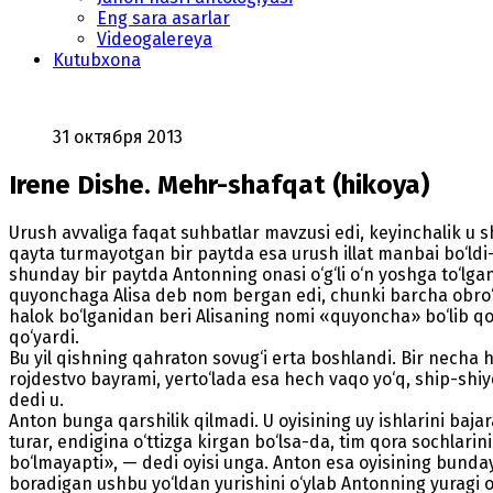
Eng sara asarlar
Videogalereya
Kutubxona
31 октября 2013
Irene Dishe. Mehr-shafqat (hikoya)
Urush avvaliga faqat suhbatlar mavzusi edi, keyinchalik u sh
qayta turmayotgan bir paytda esa urush illat manbai bo‘ldi-
shunday bir paytda Antonning onasi o‘g‘li o‘n yoshga to‘lgan
quyonchaga Alisa deb nom bergan edi, chunki barcha obro‘li 
halok bo‘lganidan beri Alisaning nomi «quyoncha» bo‘lib qo
qo‘yardi.
Bu yil qishning qahraton sovug‘i erta boshlandi. Bir necha 
rojdestvo bayrami, yerto‘lada esa hech vaqo yo‘q, ship-shiyd
dedi u.
Anton bunga qarshilik qilmadi. U oyisining uy ishlarini baja
turar, endigina o‘ttizga kirgan bo‘lsa-da, tim qora sochlar
bo‘lmayapti», — dedi oyisi unga. Anton esa oyisining bunday
boradigan ushbu yo‘ldan yurishini o‘ylab Antonning yuragi o