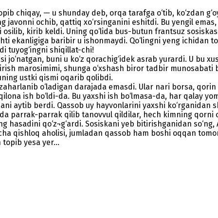
topib chiqay, — u shunday deb, orqa tarafga o‘tib, ko‘zdan g‘
ng javonni ochib, qattiq xo‘rsinganini eshitdi. Bu yengil emas
silib, kirib keldi. Uning qo‘lida bus-butun frantsuz sosiskas
ti ekanligiga baribir u ishonmaydi. Qo‘lingni yeng ichidan 
 tuyog‘ingni shiqillat-chi!
asi jo‘natgan, buni u ko‘z qorachig‘idek asrab yurardi. U b
tirish marosimimi, shunga o‘xshash biror tadbir munosabati bi
 uning ustki qismi oqarib qolibdi.
aharlanib o‘ladigan darajada emasdi. Ular nari borsa, qorin og
qilona ish bo‘ldi-da. Bu yaxshi ish bo‘lmasa-da, har qalay 
eani aytib berdi. Qassob uy hayvonlarini yaxshi ko‘rganidan s
da parrak-parrak qilib tanovvul qildilar, hech kimning qorni o
ng hasadini qo‘z¬g‘ardi. Sosiskani yeb bitirishganidan so‘ng
rcha qishloq aholisi, jumladan qassob ham boshi oqqan tomo
 topib yesa yer...