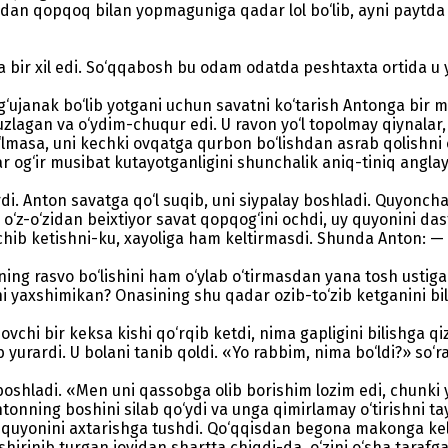
idan qopqoq bilan yopmaguniga qadar lol bo‘lib, ayni paytda 
 bir xil edi. So‘qqabosh bu odam odatda peshtaxta ortida u
 g‘ujanak bo‘lib yotgani uchun savatni ko‘tarish Antonga bir 
uzlagan va o‘ydim-chuqur edi. U ravon yo‘l topolmay qiynalar
‘lmasa, uni kechki ovqatga qurbon bo‘lishdan asrab qolishni o
‘ir musibat kutayotganligini shunchalik aniq-tiniq anglay bo
di. Anton savatga qo‘l suqib, uni siypalay boshladi. Quyoncha
o‘z-o‘zidan beixtiyor savat qopqog‘ini ochdi, uy quyonini dast 
chib ketishni-ku, xayoliga ham keltirmasdi. Shunda Anton: — Q
ng rasvo bo‘lishini ham o‘ylab o‘tirmasdan yana tosh ustiga o
ni yaxshimikan? Onasining shu qadar ozib-to‘zib ketganini bil
vchi bir keksa kishi qo‘rqib ketdi, nima gapligini bilishga q
 yurardi. U bolani tanib qoldi. «Yo rabbim, nima bo‘ldi?» so‘
boshladi. «Men uni qassobga olib borishim lozim edi, chunk
ntonning boshini silab qo‘ydi va unga qimirlamay o‘tirishni t
 quyonini axtarishga tushdi. Qo‘qqisdan begona makonga keli
hirinib turgan joyidan shartta chiqdi-da, o‘zini o‘sha taraf