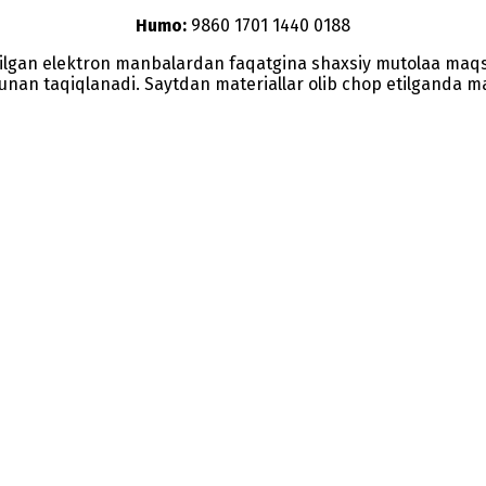
Humo:
9860 1701 1440 0188
etilgan elektron manbalardan faqatgina shaxsiy mutolaa maq
nunan taqiqlanadi. Saytdan materiallar olib chop etilganda man