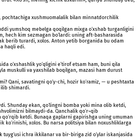
an, pochtachiga xushmuomalalik bilan minnatdorchilik
 xuddi yumshoq mebelga qoqilgan mixga o‘xshab turganligini
am, hech kim sezmagan bo‘lardi: uning aft-basharasida
arak berib turardi, xolos. Anton yetib borganida bu odam
a haqli edi.
da o‘xshashlik yo‘qligini e’tirof etsam ham, buni qila
yla muskulli va yaxshilab boqilgan, mazasi ham durust
i? Qani, savatingni qo‘y-chi, hozir ko‘ramiz, — u peshtaxta
qilib shimardi.
di. Shunday ekan, qo‘lingni bomba yoki mina olib ketdi,
volimizni bilmaydi-da. Qanchalik qo‘r¬qib
an qo‘rqib ketdi. Bunaqa gaplarni gapirishga uning umuman
 ko‘rinishi, xolos. Bu narsa politsiya bilan noxushliklarga
uyg‘usi ichra ikkilanar va bir-biriga zid o‘ylar iskanjasida