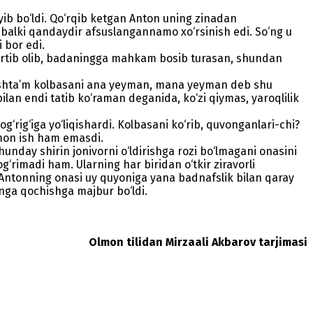
oyib bo‘ldi. Qo‘rqib ketgan Anton uning zinadan
, balki qandaydir afsuslangannamo xo‘rsinish edi. So‘ng u
i bor edi.
tortib olib, badaningga mahkam bosib turasan, shundan
u xushta’m kolbasani ana yeyman, mana yeyman deb shu
lan endi tatib ko‘raman deganida, ko‘zi qiymas, yaroqlilik
‘rig‘iga yo‘liqishardi. Kolbasani ko‘rib, quvonganlari-chi?
yomon ish ham emasdi.
hunday shirin jonivorni o‘ldirishga rozi bo‘lmagani onasini
g‘rimadi ham. Ularning har biridan o‘tkir ziravorli
, Antonning onasi uy quyoniga yana badnafslik bilan qaray
nga qochishga majbur bo‘ldi.
Olmon tilidan Mirzaali Akbarov tarjimasi