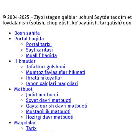
© 2004-2025 – Ziyo istagan qalblar uchun! Saytda taqdim 
foydalanish (sotish, chop etish, ko‘paytirish, tarqatish) qo
Bosh sahifa
Portal haqida
Portal tarixi
Sayt xaritasi
Muallif haqida
Hikmatlar
Tafakkur gulshani
Mumtoz faylasuflar hikmati
Ibratli hikoyatlar
Jahon xalqlari maqollari
Matbuot
Jadid matbuoti
Sovet davri matbuoti
Qayta qurish davri matbuoti
Mustaqillik matbuoti
Hozirgi davr matbuoti
Maqolalar
Tarix