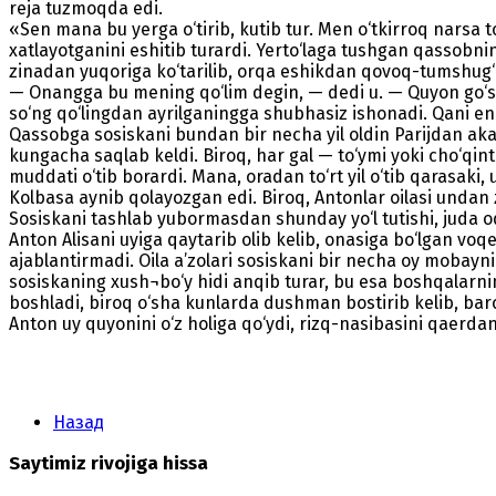
reja tuzmoqda edi.
«Sen mana bu yerga o‘tirib, kutib tur. Men o‘tkirroq narsa 
xatlayotganini eshitib turardi. Yerto‘laga tushgan qassobni
zinadan yuqoriga ko‘tarilib, orqa eshikdan qovoq-tumshug‘i o
— Onangga bu mening qo‘lim degin, — dedi u. — Quyon go‘sh
so‘ng qo‘lingdan ayrilganingga shubhasiz ishonadi. Qani endi
Qassobga sosiskani bundan bir necha yil oldin Parijdan ak
kungacha saqlab keldi. Biroq, har gal — to‘ymi yoki cho‘qin
muddati o‘tib borardi. Mana, oradan to‘rt yil o‘tib qarasaki,
Kolbasa aynib qolayozgan edi. Biroq, Antonlar oilasi undan z
Sosiskani tashlab yubormasdan shunday yo‘l tutishi, juda o
Anton Alisani uyiga qaytarib olib kelib, onasiga bo‘lgan voq
ajablantirmadi. Oila a’zolari sosiskani bir necha oy mobayni
sosiskaning xush¬bo‘y hidi anqib turar, bu esa boshqalarni
boshladi, biroq o‘sha kunlarda dushman bostirib kelib, ba
Anton uy quyonini o‘z holiga qo‘ydi, rizq-nasibasini qaerdan
Назад
Saytimiz rivojiga hissa