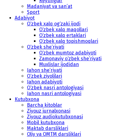
Reytinglar
Madaniyat va san’at
Sport
Adabiyot
O‘zbek xalq og‘zaki ijodi
O‘zbek xalq maqollari
O‘zbek xalq ertaklari
O‘zbek xalq topishmoqlari
O‘zbek she’riyati
O‘zbek mumtoz adabiyoti
Zamonaviy o‘zbek she’riyati
Muxlislar ijodidan
Jahon she’riyati
O‘zbek ziyolilari
Jahon adabiyoti
O‘zbek nasri antologiyasi
Jahon nasri antologiyasi
Kutubxona
Barcha kitoblar
Ziyouz jurnalxonasi
Ziyouz audiokutubxonasi
Mobil kutubxona
Maktab darsliklari
Oliy va OMTM darsliklari