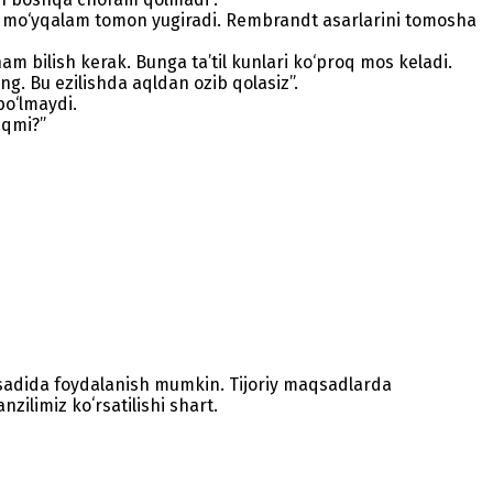
m mo‘yqalam tomon yugiradi. Rembrandt asarlarini tomosha
 bilish kerak. Bunga ta’til kunlari ko‘proq mos keladi.
ng. Bu ezilishda aqldan ozib qolasiz”.
bo‘lmaydi.
iqmi?”
sadida foydalanish mumkin. Tijoriy maqsadlarda
zilimiz koʻrsatilishi shart.