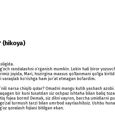
 (hikoya)
sligida.
yog‘och randalashni o‘rganish mumkin. Lekin hali biror yozuvch
rimiz joyida, Mari, hozirgina maxsus qo‘llanmani qo‘lga kiri
i varaqlab ko‘rishga ham jur’at etmagan bo‘lardim.
’nili narsa chiqib qolar? Omadni mangu kutib yashash azobi.
rlaqagan bir kuni tusatdan siz oshpaz ishtaha bilan baliq t
tiq fojea bormi! Demak, siz dilni vayron, barcha umidlarni pu
va go‘zal turmush tarzi bilan umrbod xayrlashibsiz. Ushbu hu
‘oz qoralash fojiasi bitilgan ekan.