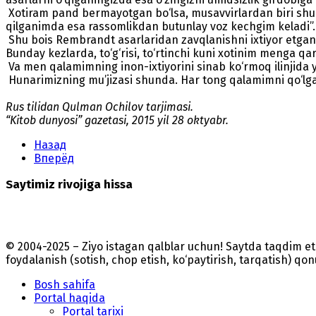
Xotiram pand bermayotgan bo‘lsa, musavvirlardan biri shu
qilganimda esa rassomlikdan butunlay voz kechgim keladi”.
Shu bois Rembrandt asarlaridan zavqlanishni ixtiyor etgan
Bunday kezlarda, to‘g‘risi, to‘rtinchi kuni xotinim menga qar
Va men qalamimning inon-ixtiyorini sinab ko‘rmoq ilinjida ya
Hunarimizning mu’jizasi shunda. Har tong qalamimni qo‘lga
Rus tilidan Qulman Ochilov tarjimasi.
“Kitob dunyosi” gazetasi, 2015 yil 28 oktyabr.
Назад
Вперёд
Saytimiz rivojiga hissa
© 2004-2025 – Ziyo istagan qalblar uchun! Saytda taqdim 
foydalanish (sotish, chop etish, ko‘paytirish, tarqatish) qo
Bosh sahifa
Portal haqida
Portal tarixi