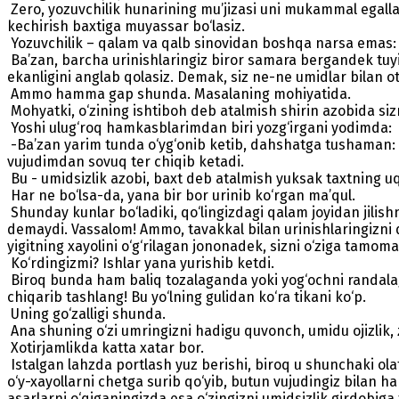
Zero, yozuvchilik hunarining mu’jizasi uni mukammal egalla
kechirish baxtiga muyassar bo‘lasiz.
Yozuvchilik – qalam va qalb sinovidan boshqa narsa emas: b
Ba’zan, barcha urinishlaringiz biror samara bergandek tuyil
ekanligini anglab qolasiz. Demak, siz ne-ne umidlar bilan
Ammo hamma gap shunda. Masalaning mohiyatida.
Mohyatki, o‘zining ishtiboh deb atalmish shirin azobida sizn
Yoshi ulug‘roq hamkasblarimdan biri yozg‘irgani yodimda:
-Ba’zan yarim tunda o‘yg‘onib ketib, dahshatga tushaman: 
vujudimdan sovuq ter chiqib ketadi.
Bu - umidsizlik azobi, baxt deb atalmish yuksak taxtning uqu
Har ne bo‘lsa-da, yana bir bor urinib ko‘rgan ma’qul.
Shunday kunlar bo‘ladiki, qo‘lingizdagi qalam joyidan jilishn
demaydi. Vassalom! Ammo, tavakkal bilan urinishlaringizni d
yigitning xayolini o‘g‘rilagan jononadek, sizni o‘ziga tamoma
Ko‘rdingizmi? Ishlar yana yurishib ketdi.
Biroq bunda ham baliq tozalaganda yoki yog‘ochni randalag
chiqarib tashlang! Bu yo‘lning gulidan ko‘ra tikani ko‘p.
Uning go‘zalligi shunda.
Ana shuning o‘zi umringizni hadigu quvonch, umidu ojizlik,
Xotirjamlikda katta xatar bor.
Istalgan lahzda portlash yuz berishi, biroq u shunchaki o
o‘y-xayollarni chetga surib qo‘yib, butun vujudingiz bilan 
asarlarni o‘qiganingizda esa o‘zingizni umidsizlik girdobi