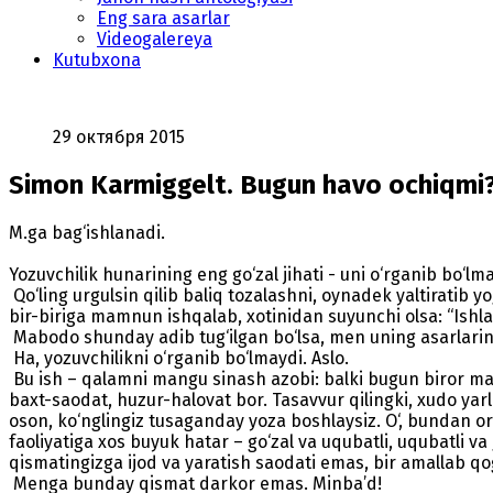
Eng sara asarlar
Videogalereya
Kutubxona
29 октября 2015
Simon Karmiggelt. Bugun havo ochiqmi?
M.ga bag‘ishlanadi.
Yozuvchilik hunarining eng go‘zal jihati - uni o‘rganib bo‘lma
Qo‘ling urgulsin qilib baliq tozalashni, oynadek yaltiratib 
bir-biriga mamnun ishqalab, xotinidan suyunchi olsa: “Ishla
Mabodo shunday adib tug‘ilgan bo‘lsa, men uning asarlarin
Ha, yozuvchilikni o‘rganib bo‘lmaydi. Aslo.
Bu ish – qalamni mangu sinash azobi: balki bugun biror ma
baxt-saodat, huzur-halovat bor. Tasavvur qilingki, xudo ya
oson, ko‘nglingiz tusaganday yoza boshlaysiz. O‘, bundan or
faoliyatiga xos buyuk hatar – go‘zal va uqubatli, uqubatli 
qismatingizga ijod va yaratish saodati emas, bir amallab qog
Menga bunday qismat darkor emas. Minba’d!