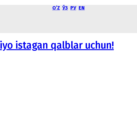
OʼZ
ЎЗ
РУ
EN