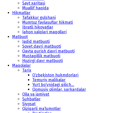
Sayt xaritasi
Muallif haqida
Hikmatlar
Tafakkur gulshani
Mumtoz faylasuflar hikmati
Ibratli hikoyatlar
Jahon xalqlari maqollari
Matbuot
Jadid matbuoti
Sovet davri matbuoti
Qayta qurish davri matbuoti
Mustaqillik matbuoti
Hozirgi davr matbuoti
Maqolalar
Tarix
O‘zbekiston hukmdorlari
Temuriy malikalar
Yurt bo‘ynidagi qilich...
Qomusiy olimlar, sarkardalar
Oila va jamiyat
Suhbatlar
Siyosat
Qiziqarli ma’lumotlar