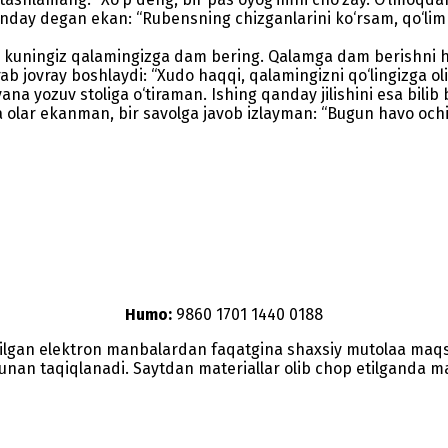
nday degan ekan: “Rubensning chizganlarini ko‘rsam, qo‘li
 kuningiz qalamingizga dam bering. Qalamga dam berishni ham
ab jovray boshlaydi: “Xudo haqqi, qalamingizni qo‘lingizga oli
na yozuv stoliga o‘tiraman. Ishing qanday jilishini esa bilib 
 olar ekanman, bir savolga javob izlayman: “Bugun havo och
Humo:
9860 1701 1440 0188
etilgan elektron manbalardan faqatgina shaxsiy mutolaa maq
nunan taqiqlanadi. Saytdan materiallar olib chop etilganda man