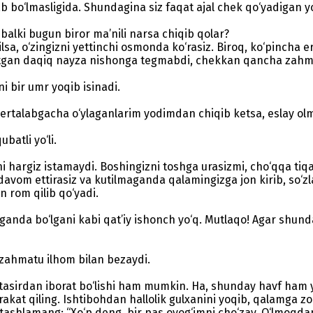
b bo‘lmasligida. Shundagina siz faqat ajal chek qo‘yadigan y
alki bugun biror ma’nili narsa chiqib qolar?
sa, o‘zingizni yettinchi osmonda ko‘rasiz. Biroq, ko‘pincha 
 otgan daqiq nayza nishonga tegmabdi, chekkan qancha zahma
i bir umr yoqib isinadi.
ertalabgacha o‘ylaganlarim yodimdan chiqib ketsa, eslay olm
batli yo‘li.
i hargiz istamaydi. Boshingizni toshga urasizmi, cho‘qqa tiqas
avom ettirasiz va kutilmaganda qalamingizga jon kirib, so‘zl
n rom qilib qo‘yadi.
anda bo‘lgani kabi qat’iy ishonch yo‘q. Mutlaqo! Agar shund
 zahmatu ilhom bilan bezaydi.
latasirdan iborat bo‘lishi ham mumkin. Ha, shunday havf ham
harakat qiling. Ishtibohdan hallolik gulxanini yoqib, qalamga
ga tashlamang: “Xo‘p deng, bir pas oyog‘imni cho‘zay. O‘lmoq