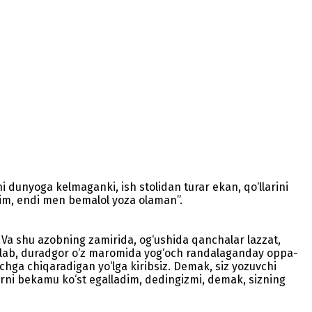
i dunyoga kelmaganki, ish stolidan turar ekan, qo‘llarini
tdim, endi men bemalol yoza olaman”.
 Va shu azobning zamirida, og‘ushida qanchalar lazzat,
ozalab, duradgor o‘z maromida yog‘och randalaganday oppa-
chga chiqaradigan yo‘lga kiribsiz. Demak, siz yozuvchi
narni bekamu ko‘st egalladim, dedingizmi, demak, sizning