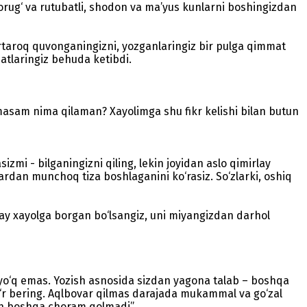
orug‘ va rutubatli, shodon va ma’yus kunlarni boshingizdan
ertaroq quvonganingizni, yozganlaringiz bir pulga qimmat
tlaringiz behuda ketibdi.
asam nima qilaman? Xayolimga shu fikr kelishi bilan butun
izmi - bilganingizni qiling, lekin joyidan aslo qimirlay
ardan munchoq tiza boshlaganini ko‘rasiz. So‘zlarki, oshiq
ay xayolga borgan bo‘lsangiz, uni miyangizdan darhol
 yo‘q emas. Yozish asnosida sizdan yagona talab – boshqa
 zo‘r bering. Aqlbovar qilmas darajada mukammal va go‘zal
dan boshqa choram qolmadi”.