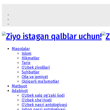
Maqolalar
Islom
Hikmatlar
Tarix
O‘zbek ziyolilari
Suhbatlar
Oila va jamiyat
Qiziqarli ma’lumotlar
Matbuot
Adabiyot
O‘zbek xalq og‘zaki ijodi
O‘zbek she’riyati
O‘zbek nasri antologiyasi
Jahon nasri antologiyasi