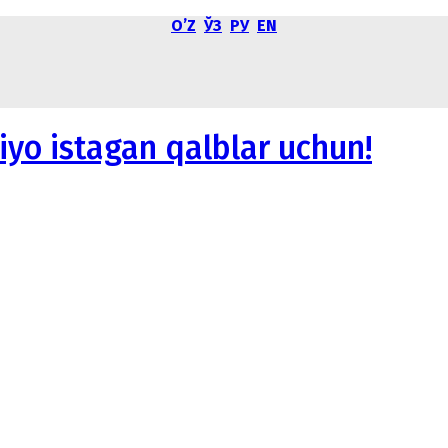
OʼZ
ЎЗ
РУ
EN