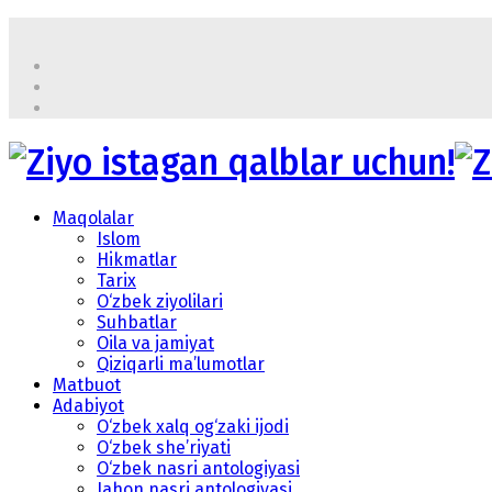
Maqolalar
Islom
Hikmatlar
Tarix
O‘zbek ziyolilari
Suhbatlar
Oila va jamiyat
Qiziqarli ma’lumotlar
Matbuot
Adabiyot
O‘zbek xalq og‘zaki ijodi
O‘zbek she’riyati
O‘zbek nasri antologiyasi
Jahon nasri antologiyasi