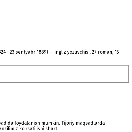
r 1824—23 sentyabr 1889) — ingliz yozuvchisi, 27 roman, 15
sadida foydalanish mumkin. Tijoriy maqsadlarda
zilimiz koʻrsatilishi shart.