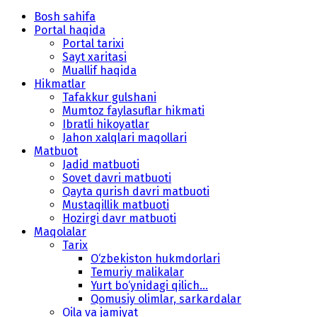
Bosh sahifa
Portal haqida
Portal tarixi
Sayt xaritasi
Muallif haqida
Hikmatlar
Tafakkur gulshani
Mumtoz faylasuflar hikmati
Ibratli hikoyatlar
Jahon xalqlari maqollari
Matbuot
Jadid matbuoti
Sovet davri matbuoti
Qayta qurish davri matbuoti
Mustaqillik matbuoti
Hozirgi davr matbuoti
Maqolalar
Tarix
O‘zbekiston hukmdorlari
Temuriy malikalar
Yurt bo‘ynidagi qilich...
Qomusiy olimlar, sarkardalar
Oila va jamiyat