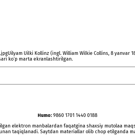
Uilyam Uilki Kollinz (ingl. William Wilkie Collins, 8 yanva
sari ko‘p marta ekranlashtirilgan.
Humo:
9860 1701 1440 0188
etilgan elektron manbalardan faqatgina shaxsiy mutolaa maq
nunan taqiqlanadi. Saytdan materiallar olib chop etilganda man