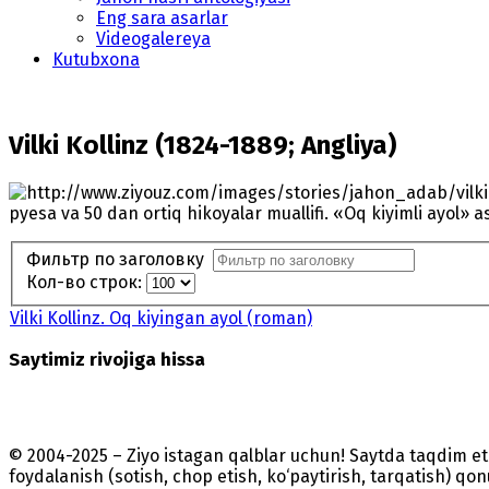
Eng sara asarlar
Videogalereya
Kutubxona
Vilki Kollinz (1824-1889; Angliya)
pyesa va 50 dan ortiq hikoyalar muallifi. «Oq kiyimli ayol» a
Фильтр по заголовку
Кол-во строк:
Vilki Kollinz. Oq kiyingan ayol (roman)
Saytimiz rivojiga hissa
© 2004-2025 – Ziyo istagan qalblar uchun! Saytda taqdim 
foydalanish (sotish, chop etish, ko‘paytirish, tarqatish) qo