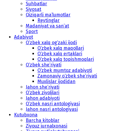
Suhbatlar
Siyosat
Qiziqarli ma’lumotlar
Reytinglar
Madaniyat va san’at
Sport
Adabiyot
O‘zbek xalq og‘zaki ijodi
O‘zbek xalq maqollari
O‘zbek xalq ertaklari
O‘zbek xalq topishmoqlari
O‘zbek she’riyati
O‘zbek mumtoz adabiyoti
Zamonaviy o‘zbek she’riyati
Muxlislar ijodidan
Jahon she’riyati
O‘zbek ziyolilari
Jahon adabiyoti
O‘zbek nasri antologiyasi
Jahon nasri antologiyasi
Kutubxona
Barcha kitoblar
Ziyouz jurnalxonasi