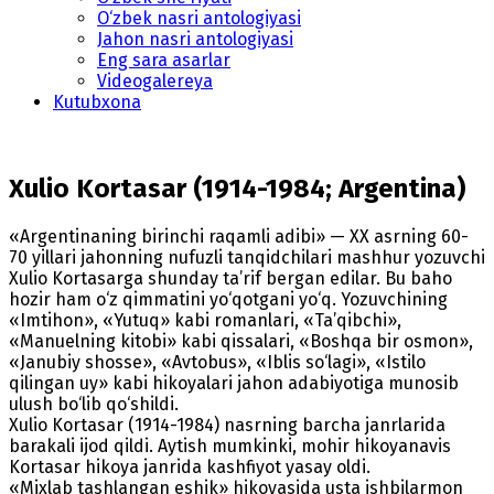
O‘zbek nasri antologiyasi
Jahon nasri antologiyasi
Eng sara asarlar
Videogalereya
Kutubxona
Xulio Kortasar (1914-1984; Argentina)
«Argentinaning birinchi raqamli adibi» — XX asrning 60-
70 yillari jahonning nufuzli tanqidchilari mashhur yozuvchi
Xulio Kortasarga shunday ta’rif bergan edilar. Bu baho
hozir ham o‘z qimmatini yo‘qotgani yo‘q. Yozuvchining
«Imtihon», «Yutuq» kabi romanlari, «Ta’qibchi»,
«Manuelning kitobi» kabi qissalari, «Boshqa bir osmon»,
«Janubiy shosse», «Avtobus», «Iblis so‘lagi», «Istilo
qilingan uy» kabi hikoyalari jahon adabiyotiga munosib
ulush bo‘lib qo‘shildi.
Xulio Kortasar (1914-1984) nasrning barcha janrlarida
barakali ijod qildi. Aytish mumkinki, mohir hikoyanavis
Kortasar hikoya janrida kashfiyot yasay oldi.
«Mixlab tashlangan eshik» hikoyasida usta ishbilarmon