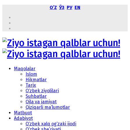
OʼZ
ЎЗ
РУ
EN
Maqolalar
Islom
Hikmatlar
Tarix
O‘zbek ziyolilari
Suhbatlar
Oila va jamiyat
Qiziqarli ma’lumotlar
Matbuot
Adabiyot
O‘zbek xalq og‘zaki ijodi
O‘zbek she’riyati