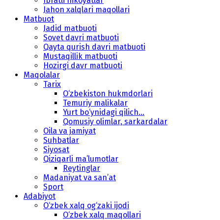
Ibratli hikoyatlar
Jahon xalqlari maqollari
Matbuot
Jadid matbuoti
Sovet davri matbuoti
Qayta qurish davri matbuoti
Mustaqillik matbuoti
Hozirgi davr matbuoti
Maqolalar
Tarix
O‘zbekiston hukmdorlari
Temuriy malikalar
Yurt bo‘ynidagi qilich...
Qomusiy olimlar, sarkardalar
Oila va jamiyat
Suhbatlar
Siyosat
Qiziqarli ma’lumotlar
Reytinglar
Madaniyat va san’at
Sport
Adabiyot
O‘zbek xalq og‘zaki ijodi
O‘zbek xalq maqollari