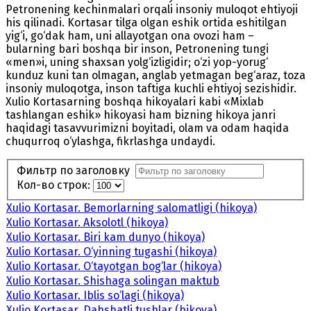
Petronening kechinmalari orqali insoniy muloqot ehtiyoji
his qilinadi. Kortasar tilga olgan eshik ortida eshitilgan
yig‘i, go‘dak ham, uni allayotgan ona ovozi ham –
bularning bari boshqa bir inson, Petronening tungi
«men»i, uning shaxsan yolg‘izligidir; o‘zi yop-yorug‘
kunduz kuni tan olmagan, anglab yetmagan beg‘araz, toza
insoniy muloqotga, inson taftiga kuchli ehtiyoj sezishidir.
Xulio Kortasarning boshqa hikoyalari kabi «Mixlab
tashlangan eshik» hikoyasi ham bizning hikoya janri
haqidagi tasavvurimizni boyitadi, olam va odam haqida
chuqurroq o‘ylashga, fikrlashga undaydi.
Фильтр по заголовку
Кол-во строк:
Xulio Kortasar. Bemorlarning salomatligi (hikoya)
Xulio Kortasar. Aksolotl (hikoya)
Xulio Kortasar. Biri kam dunyo (hikoya)
Xulio Kortasar. O‘yinning tugashi (hikoya)
Xulio Kortasar. O‘tayotgan bog‘lar (hikoya)
Xulio Kortasar. Shishaga solingan maktub
Xulio Kortasar. Iblis so‘lagi (hikoya)
Xulio Kortasar. Dahshatli tushlar (hikoya)