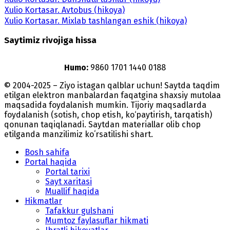
Xulio Kortasar. Avtobus (hikoya)
Xulio Kortasar. Mixlab tashlangan eshik (hikoya)
Saytimiz rivojiga hissa
Humo:
9860 1701 1440 0188
© 2004-2025 – Ziyo istagan qalblar uchun! Saytda taqdim
etilgan elektron manbalardan faqatgina shaxsiy mutolaa
maqsadida foydalanish mumkin. Tijoriy maqsadlarda
foydalanish (sotish, chop etish, ko‘paytirish, tarqatish)
qonunan taqiqlanadi. Saytdan materiallar olib chop
etilganda manzilimiz koʻrsatilishi shart.
Bosh sahifa
Portal haqida
Portal tarixi
Sayt xaritasi
Muallif haqida
Hikmatlar
Tafakkur gulshani
Mumtoz faylasuflar hikmati