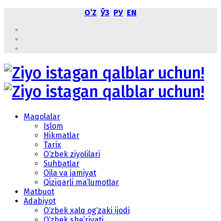
OʼZ
ЎЗ
РУ
EN
Maqolalar
Islom
Hikmatlar
Tarix
O‘zbek ziyolilari
Suhbatlar
Oila va jamiyat
Qiziqarli ma’lumotlar
Matbuot
Adabiyot
O‘zbek xalq og‘zaki ijodi
O‘zbek she’riyati