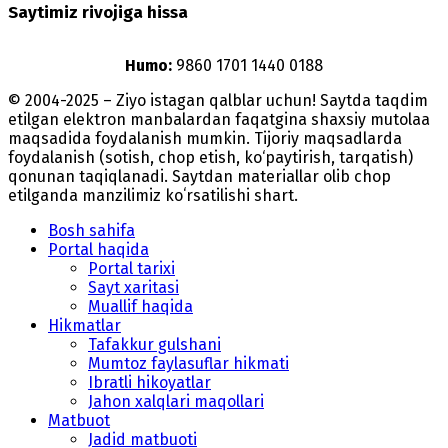
Saytimiz rivojiga hissa
Humo:
9860 1701 1440 0188
© 2004-2025 – Ziyo istagan qalblar uchun! Saytda taqdim
etilgan elektron manbalardan faqatgina shaxsiy mutolaa
maqsadida foydalanish mumkin. Tijoriy maqsadlarda
foydalanish (sotish, chop etish, ko‘paytirish, tarqatish)
qonunan taqiqlanadi. Saytdan materiallar olib chop
etilganda manzilimiz koʻrsatilishi shart.
Bosh sahifa
Portal haqida
Portal tarixi
Sayt xaritasi
Muallif haqida
Hikmatlar
Tafakkur gulshani
Mumtoz faylasuflar hikmati
Ibratli hikoyatlar
Jahon xalqlari maqollari
Matbuot
Jadid matbuoti