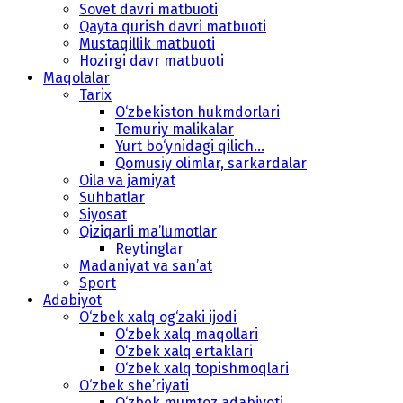
Sovet davri matbuoti
Qayta qurish davri matbuoti
Mustaqillik matbuoti
Hozirgi davr matbuoti
Maqolalar
Tarix
O‘zbekiston hukmdorlari
Temuriy malikalar
Yurt bo‘ynidagi qilich...
Qomusiy olimlar, sarkardalar
Oila va jamiyat
Suhbatlar
Siyosat
Qiziqarli ma’lumotlar
Reytinglar
Madaniyat va san’at
Sport
Adabiyot
O‘zbek xalq og‘zaki ijodi
O‘zbek xalq maqollari
O‘zbek xalq ertaklari
O‘zbek xalq topishmoqlari
O‘zbek she’riyati
O‘zbek mumtoz adabiyoti