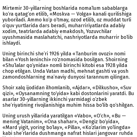
Mirtemir 30-yillarning boshlarida noma’lum sabablarga
ko‘ra qatag‘on etilib, «Moskva — Volga» kanali qurilishiga
yuboriladi. Ammo ko‘p o‘tmay, ozod etilib, oz muddat turli
o‘quv yurtlarida dars beradi, muharririyatlarda adabiy
xodim, teatrlarda adabiy emakdosh, Yozuvchilar
uyushmasida maslahatchi, nashriyotlarda muharrir bo‘lib
ishlaydi.
Uning birinchi she’ri 1926 yilda «Tanburim ovozi» nomi
bilan «Yosh leninchi» ro‘znomasida bosilgan. Shoirning
«Shu’lalar qo‘ynida» nomli birinchi kitobi esa 1928 yilda
chop etilgan. Unda Vatan madhi, mehnat gashti va yosh
zamondoshlarning ma’naviy dunyosi tarannum qilingan.
Shoir xalq ijodidan ilhomlanib, «Ajdar», «Dilkusho», «Suv
qizi», «Oysanamning to‘yida» kabi dostonlarini yaratdi. Bu
asarlar 30-yillarning ikkinchi yarmidagi o‘zbek
she’riyatining rivojlanishiga muhim hissa bo‘lib qo‘shilgan.
Uning urush yillarida yaratilgan «Vabo», «O‘ch», «Bu —
mening Vatanim», «Ona shahar», «Dengiz bo‘yida»,
«Mard yigit, yoring bo‘lay», «Pilla», «Ko‘zlarim yo‘lingda»
kabi she’rlarida dushmanga nafrat hislari jangovar ruhda