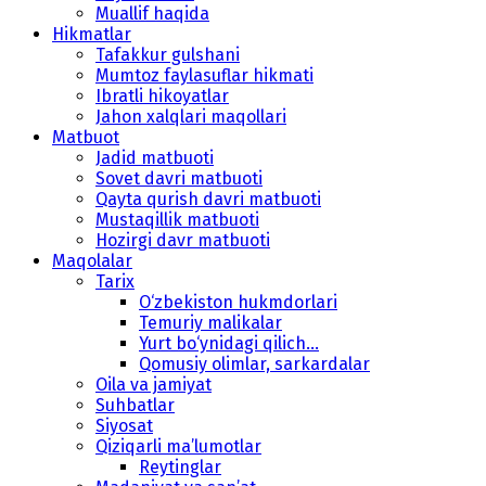
Muallif haqida
Hikmatlar
Tafakkur gulshani
Mumtoz faylasuflar hikmati
Ibratli hikoyatlar
Jahon xalqlari maqollari
Matbuot
Jadid matbuoti
Sovet davri matbuoti
Qayta qurish davri matbuoti
Mustaqillik matbuoti
Hozirgi davr matbuoti
Maqolalar
Tarix
O‘zbekiston hukmdorlari
Temuriy malikalar
Yurt bo‘ynidagi qilich...
Qomusiy olimlar, sarkardalar
Oila va jamiyat
Suhbatlar
Siyosat
Qiziqarli ma’lumotlar
Reytinglar