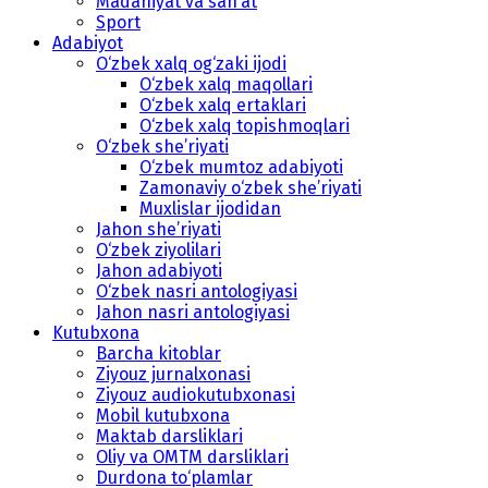
Madaniyat va san’at
Sport
Adabiyot
O‘zbek xalq og‘zaki ijodi
O‘zbek xalq maqollari
O‘zbek xalq ertaklari
O‘zbek xalq topishmoqlari
O‘zbek she’riyati
O‘zbek mumtoz adabiyoti
Zamonaviy o‘zbek she’riyati
Muxlislar ijodidan
Jahon she’riyati
O‘zbek ziyolilari
Jahon adabiyoti
O‘zbek nasri antologiyasi
Jahon nasri antologiyasi
Kutubxona
Barcha kitoblar
Ziyouz jurnalxonasi
Ziyouz audiokutubxonasi
Mobil kutubxona
Maktab darsliklari
Oliy va OMTM darsliklari
Durdona to‘plamlar