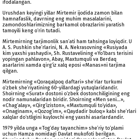
ifodalangan.
Urushdan keyingi yillar Mirtemir ijodida zamon bilan
hamnafaslik, davrning eng muhim masalalarini,
zamondoshlarimizning barkamol obrazlarini yaratish
tamoyili keng o‘rin tutadi.
Mirtemirning tarjimonlik san’ati ham tahsinga loyiqdir. U
A. S. Pushkin she’rlarini, N. A. Nekrasovning «Rusiyada
kim yaxshi yashaydi», Sh. Rustavelining «Yo‘lbars terisini
yopingan pahlavon», Abay, Maxtumquli va Berdaq
asarlarini xamda qirg‘iz xalq eposi «Manas»ni tarjima
qilgan.
Mirtemirning «Qoraqalpoq daftari» she’rlar turkumi
o‘zbek she’riyatining 60-yillardagi yutuqlaridandir.
Shoirning «Surat» dostoni o‘zbek dostonchiligining eng
nodir namunalaridan biridir. Shoirning «Men seni...»,
«Chag‘alay», «Qirg‘iziston», «Maxtumquli to‘yida»,
«Onaginam», «Qozog‘im», «Qaydadir buloq» kabi she’rlari
xalqlar do‘stligini kuylovchi eng yaxshi asarlardandir.
1979 yilda unga «Tog‘day tayanchim» she’riy to‘plami
uchun Hamza nomidagi Davlat mukofoti berilgan.