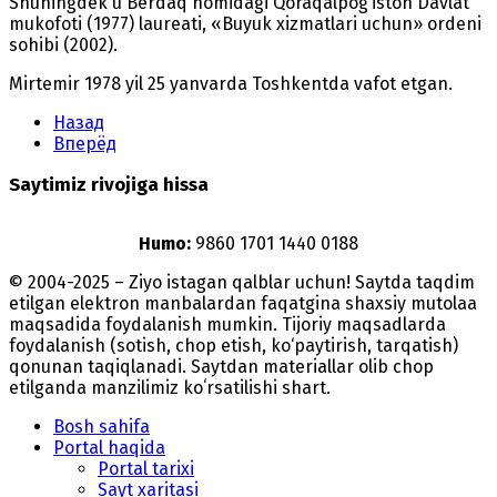
Shuningdek u Berdaq nomidagi Qoraqalpog‘iston Davlat
mukofoti (1977) laureati, «Buyuk xizmatlari uchun» ordeni
sohibi (2002).
Mirtemir 1978 yil 25 yanvarda Toshkentda vafot etgan.
Назад
Вперёд
Saytimiz rivojiga hissa
Humo:
9860 1701 1440 0188
© 2004-2025 – Ziyo istagan qalblar uchun! Saytda taqdim
etilgan elektron manbalardan faqatgina shaxsiy mutolaa
maqsadida foydalanish mumkin. Tijoriy maqsadlarda
foydalanish (sotish, chop etish, ko‘paytirish, tarqatish)
qonunan taqiqlanadi. Saytdan materiallar olib chop
etilganda manzilimiz koʻrsatilishi shart.
Bosh sahifa
Portal haqida
Portal tarixi
Sayt xaritasi