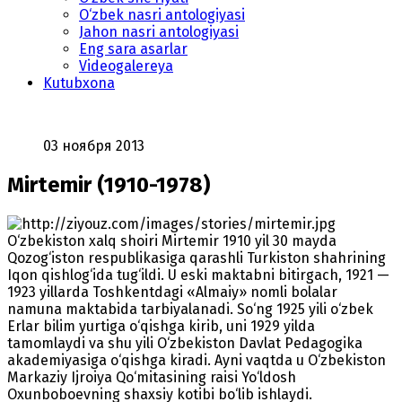
O‘zbek nasri antologiyasi
Jahon nasri antologiyasi
Eng sara asarlar
Videogalereya
Kutubxona
03 ноября 2013
Mirtemir (1910-1978)
O‘zbekiston xalq shoiri Mirtemir 1910 yil 30 mayda
Qozog‘iston respublikasiga qarashli Turkiston shahrining
Iqon qishlog‘ida tug‘ildi. U eski maktabni bitirgach, 1921 —
1923 yillarda Toshkentdagi «Almaiy» nomli bolalar
namuna maktabida tarbiyalanadi. So‘ng 1925 yili o‘zbek
Erlar bilim yurtiga o‘qishga kirib, uni 1929 yilda
tamomlaydi va shu yili O‘zbekiston Davlat Pedagogika
akademiyasiga o‘qishga kiradi. Ayni vaqtda u O‘zbekiston
Markaziy Ijroiya Qo‘mitasining raisi Yo‘ldosh
Oxunboboevning shaxsiy kotibi bo‘lib ishlaydi.