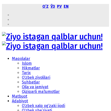
OʼZ
ЎЗ
РУ
EN
Maqolalar
Islom
Hikmatlar
Tarix
O‘zbek ziyolilari
Suhbatlar
Oila va jamiyat
Qiziqarli ma’lumotlar
Matbuot
Adabiyot
O‘zbek xalq og‘zaki ijodi
O‘zbek she’riyati