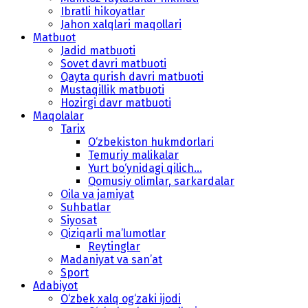
Ibratli hikoyatlar
Jahon xalqlari maqollari
Matbuot
Jadid matbuoti
Sovet davri matbuoti
Qayta qurish davri matbuoti
Mustaqillik matbuoti
Hozirgi davr matbuoti
Maqolalar
Tarix
O‘zbekiston hukmdorlari
Temuriy malikalar
Yurt bo‘ynidagi qilich...
Qomusiy olimlar, sarkardalar
Oila va jamiyat
Suhbatlar
Siyosat
Qiziqarli ma’lumotlar
Reytinglar
Madaniyat va san’at
Sport
Adabiyot
O‘zbek xalq og‘zaki ijodi