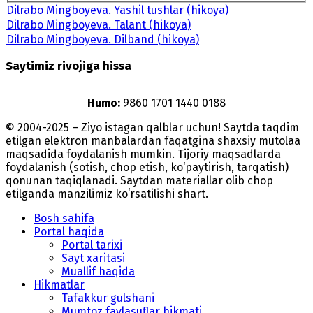
Dilrabo Mingboyeva. Yashil tushlar (hikoya)
Dilrabo Mingboyeva. Talant (hikoya)
Dilrabo Mingboyeva. Dilband (hikoya)
Saytimiz rivojiga hissa
Humo:
9860 1701 1440 0188
© 2004-2025 – Ziyo istagan qalblar uchun! Saytda taqdim
etilgan elektron manbalardan faqatgina shaxsiy mutolaa
maqsadida foydalanish mumkin. Tijoriy maqsadlarda
foydalanish (sotish, chop etish, ko‘paytirish, tarqatish)
qonunan taqiqlanadi. Saytdan materiallar olib chop
etilganda manzilimiz koʻrsatilishi shart.
Bosh sahifa
Portal haqida
Portal tarixi
Sayt xaritasi
Muallif haqida
Hikmatlar
Tafakkur gulshani
Mumtoz faylasuflar hikmati