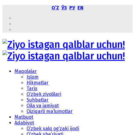
OʼZ
ЎЗ
РУ
EN
Maqolalar
Islom
Hikmatlar
Tarix
O‘zbek ziyolilari
Suhbatlar
Oila va jamiyat
Qiziqarli ma’lumotlar
Matbuot
Adabiyot
O‘zbek xalq og‘zaki ijodi
O‘zbek she’riyati