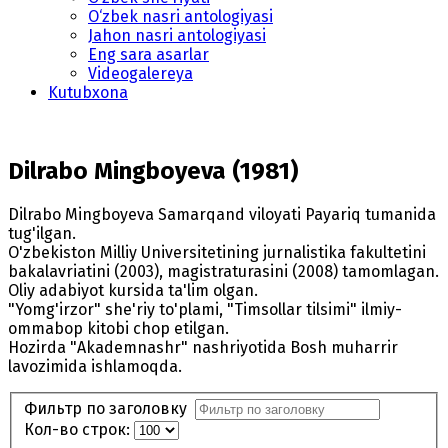
O‘zbek nasri antologiyasi
Jahon nasri antologiyasi
Eng sara asarlar
Videogalereya
Kutubxona
Dilrabo Mingboyeva (1981)
Dilrabo Mingboyeva Samarqand viloyati Payariq tumanida
tug'ilgan.
O'zbekiston Milliy Universitetining jurnalistika fakultetini
bakalavriatini (2003), magistraturasini (2008) tamomlagan.
Oliy adabiyot kursida ta'lim olgan.
"Yomg'irzor" she'riy to'plami, "Timsollar tilsimi" ilmiy-
ommabop kitobi chop etilgan.
Hozirda "Akademnashr" nashriyotida Bosh muharrir
lavozimida ishlamoqda.
Фильтр по заголовку
Кол-во строк: