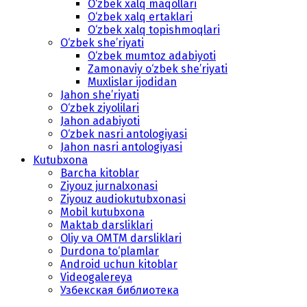
O‘zbek xalq maqollari
O‘zbek xalq ertaklari
O‘zbek xalq topishmoqlari
O‘zbek she’riyati
O‘zbek mumtoz adabiyoti
Zamonaviy o‘zbek she’riyati
Muxlislar ijodidan
Jahon she’riyati
O‘zbek ziyolilari
Jahon adabiyoti
O‘zbek nasri antologiyasi
Jahon nasri antologiyasi
Kutubxona
Barcha kitoblar
Ziyouz jurnalxonasi
Ziyouz audiokutubxonasi
Mobil kutubxona
Maktab darsliklari
Oliy va OMTM darsliklari
Durdona to‘plamlar
Android uchun kitoblar
Videogalereya
Узбекская библиотека