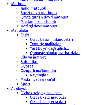
Matbuot
Jadid matbuoti
Sovet davri matbuoti
Qayta qurish davri matbuoti
Mustaqillik matbuoti
Hozirgi davr matbuoti
Maqolalar
Tarix
O‘zbekiston hukmdorlari
Temuriy malikalar
Yurt bo‘ynidagi qilich...
Qomusiy olimlar, sarkardalar
Oila va jamiyat
Suhbatlar
Siyosat
Qiziqarli ma’lumotlar
Reytinglar
Madaniyat va san’at
Sport
Adabiyot
O‘zbek xalq og‘zaki ijodi
O‘zbek xalq maqollari
O‘zbek xalq ertaklari