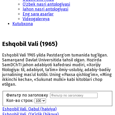
O‘zbek nasri antologiyasi
Jahon nasri antologiyasi
Eng sara asarlar
Videogalereya
Kutubxona
Eshqobil Vali (1965)
Eshqobil Vali 1965 yilda Pastdarg‘om tumanida tug‘ilgan.
Samarqand Davlat Universitida tahsil olgan. Hozirda
SamDChTI jahon adabiyoti kafedrasi mudiri, «Xorijiy
filologiya: til, adabiyot, ta’lim» ilmiy-uslubiy, adabiy-badiiy
jurnalining mas’ul kotibi. Uning «Paxsa qishlog‘im», «Ming
ikkinchi kecha», «Sukunat mulki» kabi kitoblari chop
etilgan.
Фильтр по заголовку
Кол-во строк:
Eshqobil Vali. Qabul (hajviya)
Eshqobil Vali. O‘g‘irlik (hikoya)