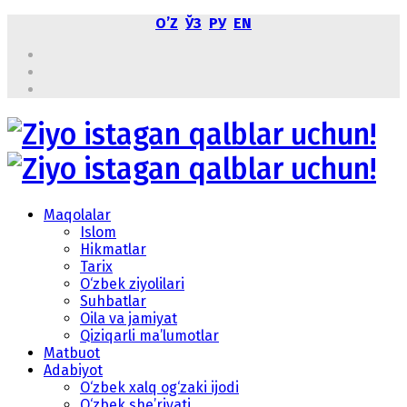
OʼZ
ЎЗ
РУ
EN
Maqolalar
Islom
Hikmatlar
Tarix
O‘zbek ziyolilari
Suhbatlar
Oila va jamiyat
Qiziqarli ma’lumotlar
Matbuot
Adabiyot
O‘zbek xalq og‘zaki ijodi
O‘zbek she’riyati