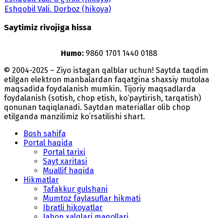
Eshqobil Vali. Dorboz (hikoya)
Saytimiz rivojiga hissa
Humo:
9860 1701 1440 0188
© 2004-2025 – Ziyo istagan qalblar uchun! Saytda taqdim
etilgan elektron manbalardan faqatgina shaxsiy mutolaa
maqsadida foydalanish mumkin. Tijoriy maqsadlarda
foydalanish (sotish, chop etish, ko‘paytirish, tarqatish)
qonunan taqiqlanadi. Saytdan materiallar olib chop
etilganda manzilimiz koʻrsatilishi shart.
Bosh sahifa
Portal haqida
Portal tarixi
Sayt xaritasi
Muallif haqida
Hikmatlar
Tafakkur gulshani
Mumtoz faylasuflar hikmati
Ibratli hikoyatlar
Jahon xalqlari maqollari