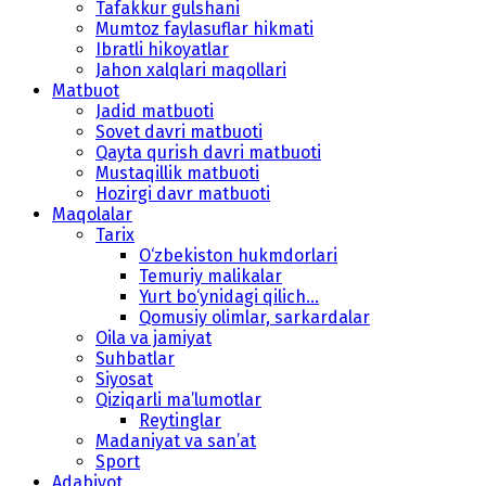
Tafakkur gulshani
Mumtoz faylasuflar hikmati
Ibratli hikoyatlar
Jahon xalqlari maqollari
Matbuot
Jadid matbuoti
Sovet davri matbuoti
Qayta qurish davri matbuoti
Mustaqillik matbuoti
Hozirgi davr matbuoti
Maqolalar
Tarix
O‘zbekiston hukmdorlari
Temuriy malikalar
Yurt bo‘ynidagi qilich...
Qomusiy olimlar, sarkardalar
Oila va jamiyat
Suhbatlar
Siyosat
Qiziqarli ma’lumotlar
Reytinglar
Madaniyat va san’at
Sport
Adabiyot