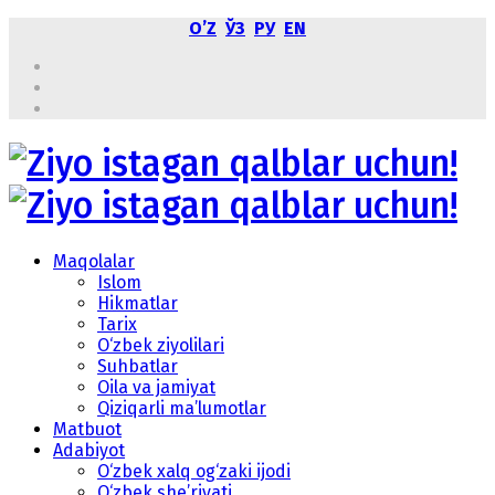
OʼZ
ЎЗ
РУ
EN
Maqolalar
Islom
Hikmatlar
Tarix
O‘zbek ziyolilari
Suhbatlar
Oila va jamiyat
Qiziqarli ma’lumotlar
Matbuot
Adabiyot
O‘zbek xalq og‘zaki ijodi
O‘zbek she’riyati