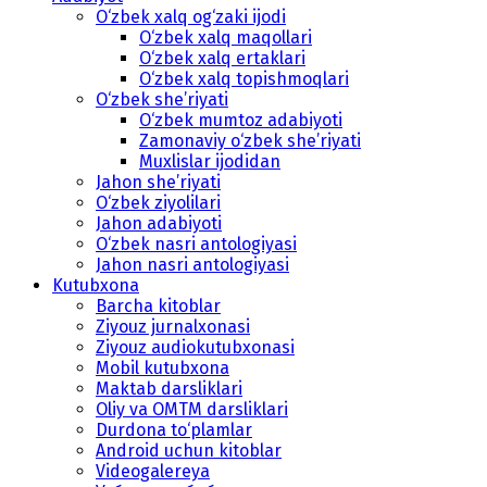
O‘zbek xalq og‘zaki ijodi
O‘zbek xalq maqollari
O‘zbek xalq ertaklari
O‘zbek xalq topishmoqlari
O‘zbek she’riyati
O‘zbek mumtoz adabiyoti
Zamonaviy o‘zbek she’riyati
Muxlislar ijodidan
Jahon she’riyati
O‘zbek ziyolilari
Jahon adabiyoti
O‘zbek nasri antologiyasi
Jahon nasri antologiyasi
Kutubxona
Barcha kitoblar
Ziyouz jurnalxonasi
Ziyouz audiokutubxonasi
Mobil kutubxona
Maktab darsliklari
Oliy va OMTM darsliklari
Durdona to‘plamlar
Android uchun kitoblar
Videogalereya