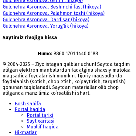
Gulchehra Asronova. Ustun (hikoya)
Gulchehra Asronova. Beshinchi fasl (hikoya)
Gulchehra Asronova. Palahmon toshi (hikoya)
Gulchehra Asronova. Dardisar (hikoya)
Gulchehra Asronova. Yorug‘lik (hikoya)
Saytimiz rivojiga hissa
Humo:
9860 1701 1440 0188
© 2004-2025 – Ziyo istagan qalblar uchun! Saytda taqdim
etilgan elektron manbalardan faqatgina shaxsiy mutolaa
maqsadida foydalanish mumkin. Tijoriy maqsadlarda
foydalanish (sotish, chop etish, ko‘paytirish, tarqatish)
qonunan taqiqlanadi. Saytdan materiallar olib chop
etilganda manzilimiz koʻrsatilishi shart.
Bosh sahifa
Portal haqida
Portal tarixi
Sayt xaritasi
Muallif haqida
Hikmatlar