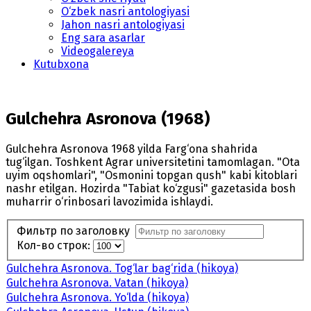
O‘zbek nasri antologiyasi
Jahon nasri antologiyasi
Eng sara asarlar
Videogalereya
Kutubxona
Gulchehra Asronova (1968)
Gulchehra Asronova 1968 yilda Farg‘ona shahrida
tug‘ilgan. Toshkent Agrar universitetini tamomlagan. "Ota
uyim oqshomlari", "Osmonini topgan qush" kabi kitoblari
nashr etilgan. Hozirda "Tabiat ko‘zgusi" gazetasida bosh
muharrir o‘rinbosari lavozimida ishlaydi.
Фильтр по заголовку
Кол-во строк:
Gulchehra Asronova. Tog‘lar bag‘rida (hikoya)
Gulchehra Asronova. Vatan (hikoya)
Gulchehra Asronova. Yo‘lda (hikoya)