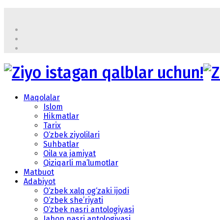
Maqolalar
Islom
Hikmatlar
Tarix
O‘zbek ziyolilari
Suhbatlar
Oila va jamiyat
Qiziqarli ma’lumotlar
Matbuot
Adabiyot
O‘zbek xalq og‘zaki ijodi
O‘zbek she’riyati
O‘zbek nasri antologiyasi
Jahon nasri antologiyasi