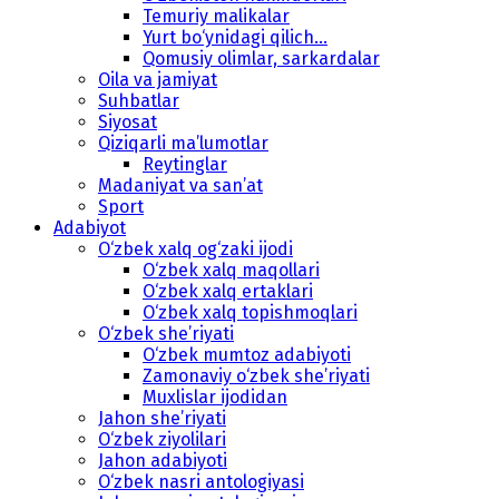
Temuriy malikalar
Yurt bo‘ynidagi qilich...
Qomusiy olimlar, sarkardalar
Oila va jamiyat
Suhbatlar
Siyosat
Qiziqarli ma’lumotlar
Reytinglar
Madaniyat va san’at
Sport
Adabiyot
O‘zbek xalq og‘zaki ijodi
O‘zbek xalq maqollari
O‘zbek xalq ertaklari
O‘zbek xalq topishmoqlari
O‘zbek she’riyati
O‘zbek mumtoz adabiyoti
Zamonaviy o‘zbek she’riyati
Muxlislar ijodidan
Jahon she’riyati
O‘zbek ziyolilari
Jahon adabiyoti
O‘zbek nasri antologiyasi