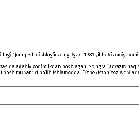
idagi Qoraqosh qishlog‘ida tug‘ilgan. 1981 yilda Nizomiy nom
etasida adabiy xodimlikdan boshlagan. So‘ngra “Xorazm haqiq
si bosh muharriri bo‘lib ishlamoqda. O‘zbekiston Yozuvchilar