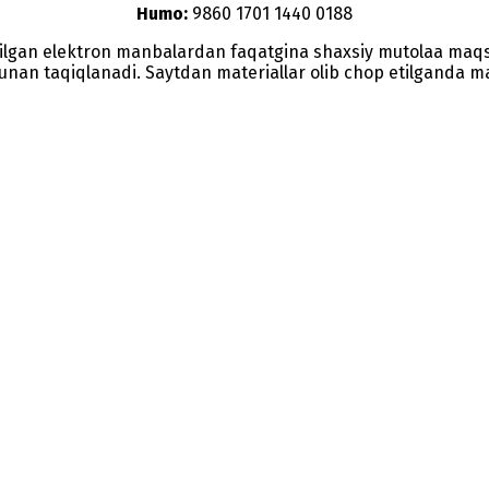
Humo:
9860 1701 1440 0188
etilgan elektron manbalardan faqatgina shaxsiy mutolaa maq
nunan taqiqlanadi. Saytdan materiallar olib chop etilganda man