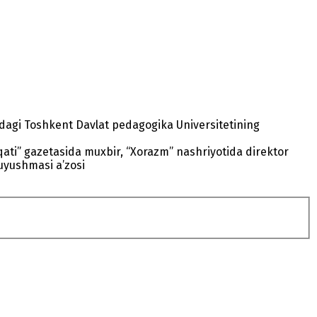
idagi Toshkent Davlat pedagogika Universitetining
ati” gazetasida muxbir, “Xorazm” nashriyotida direktor
 uyushmasi a’zosi