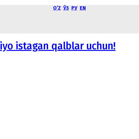
OʼZ
ЎЗ
РУ
EN