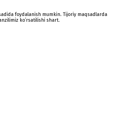
sadida foydalanish mumkin. Tijoriy maqsadlarda
zilimiz koʻrsatilishi shart.