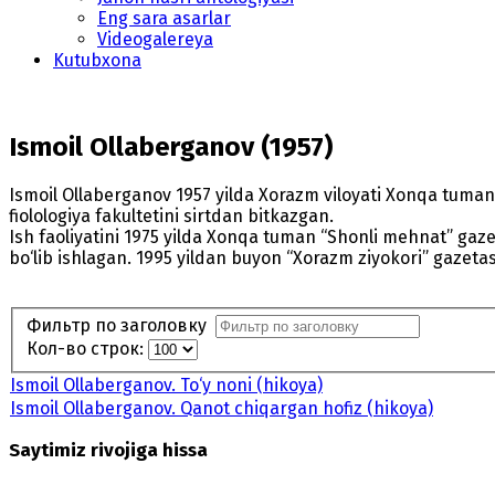
Eng sara asarlar
Videogalereya
Kutubxona
Ismoil Ollaberganov (1957)
Ismoil Ollaberganov 1957 yilda Xorazm viloyati Xonqa tuman
fiolologiya fakultetini sirtdan bitkazgan.
Ish faoliyatini 1975 yilda Xonqa tuman “Shonli mehnat” gaz
bo‘lib ishlagan. 1995 yildan buyon “Xorazm ziyokori” gazeta
Фильтр по заголовку
Кол-во строк:
Ismoil Ollaberganov. To‘y noni (hikoya)
Ismoil Ollaberganov. Qanot chiqargan hofiz (hikoya)
Saytimiz rivojiga hissa