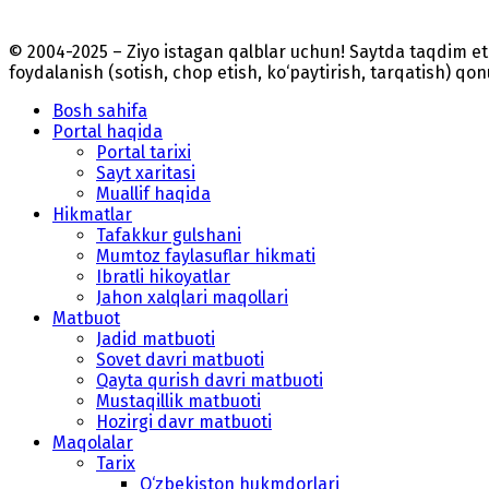
© 2004-2025 – Ziyo istagan qalblar uchun! Saytda taqdim 
foydalanish (sotish, chop etish, ko‘paytirish, tarqatish) qo
Bosh sahifa
Portal haqida
Portal tarixi
Sayt xaritasi
Muallif haqida
Hikmatlar
Tafakkur gulshani
Mumtoz faylasuflar hikmati
Ibratli hikoyatlar
Jahon xalqlari maqollari
Matbuot
Jadid matbuoti
Sovet davri matbuoti
Qayta qurish davri matbuoti
Mustaqillik matbuoti
Hozirgi davr matbuoti
Maqolalar
Tarix
O‘zbekiston hukmdorlari