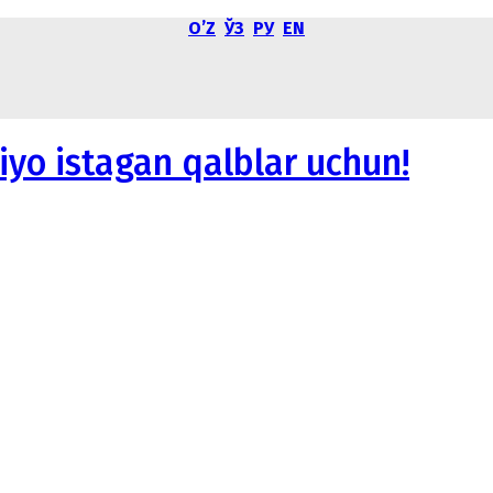
OʼZ
ЎЗ
РУ
EN