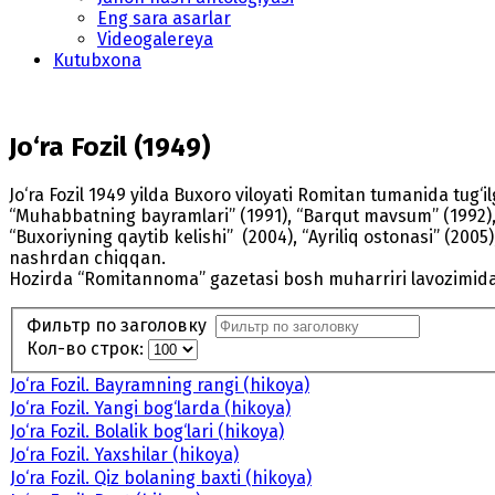
Eng sara asarlar
Videogalereya
Kutubxona
Jo‘ra Fozil (1949)
Jo‘ra Fozil 1949 yilda Buxoro viloyati Romitan tumanida tug‘i
“Muhabbatning bayramlari” (1991), “Barqut mavsum” (1992), “Bu
“Buxoriyning qaytib kelishi” (2004), “Ayriliq ostonasi” (200
nashrdan chiqqan.
Hozirda “Romitannoma” gazetasi bosh muharriri lavozimida 
Фильтр по заголовку
Кол-во строк:
Jo‘ra Fozil. Bayramning rangi (hikoya)
Jo‘ra Fozil. Yangi bog‘larda (hikoya)
Jo‘ra Fozil. Bolalik bog‘lari (hikoya)
Jo‘ra Fozil. Yaxshilar (hikoya)
Jo‘ra Fozil. Qiz bolaning baxti (hikoya)