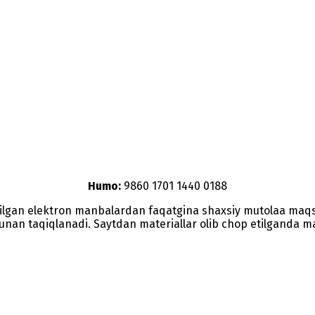
Humo:
9860 1701 1440 0188
etilgan elektron manbalardan faqatgina shaxsiy mutolaa maq
nunan taqiqlanadi. Saytdan materiallar olib chop etilganda man