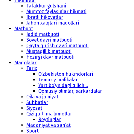
Hikmatlar
Tafakkur gulshani
Mumtoz faylasuflar hikmati
Ibratli hikoyatlar
Jahon xalqlari maqollari
Matbuot
Jadid matbuoti
Sovet davri matbuoti
Qayta qurish davri matbuoti
Mustaqillik matbuoti
Hozirgi davr matbuoti
Maqolalar
Tarix
O‘zbekiston hukmdorlari
Temuriy malikalar
Yurt bo‘ynidagi qilich...
Qomusiy olimlar, sarkardalar
Oila va jamiyat
Suhbatlar
Siyosat
Qiziqarli ma’lumotlar
Reytinglar
Madaniyat va san’at
Sport