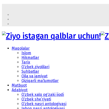
Maqolalar
Islom
Hikmatlar
Tarix
O‘zbek ziyolilari
Suhbatlar
Oila va jamiyat
Qiziqarli ma’lumotlar
Matbuot
Adabiyot
O‘zbek xalq og‘zaki ijodi
O‘zbek she’riyati
O‘zbek nasri antologiyasi
Jahon nasri antologiyasi