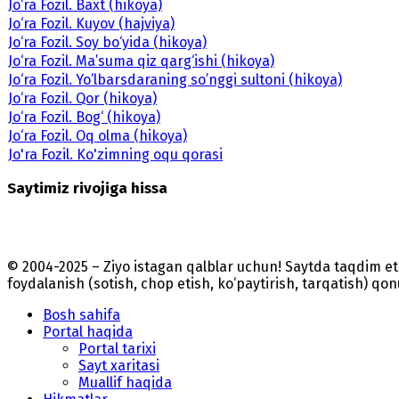
Jo‘ra Fozil. Baxt (hikoya)
Jo‘ra Fozil. Kuyov (hajviya)
Jo‘ra Fozil. Soy bo‘yida (hikoya)
Jo‘ra Fozil. Ma’suma qiz qarg‘ishi (hikoya)
Jo‘ra Fozil. Yo’lbarsdaraning so’nggi sultoni (hikoya)
Jo‘ra Fozil. Qor (hikoya)
Jo‘ra Fozil. Bog‘ (hikoya)
Jo‘ra Fozil. Oq olma (hikoya)
Jo'ra Fozil. Ko'zimning oqu qorasi
Saytimiz rivojiga hissa
© 2004-2025 – Ziyo istagan qalblar uchun! Saytda taqdim 
foydalanish (sotish, chop etish, ko‘paytirish, tarqatish) qo
Bosh sahifa
Portal haqida
Portal tarixi
Sayt xaritasi
Muallif haqida