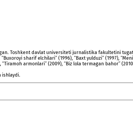
lgan. Toshkent davlat universiteti jurnalistika fakultetini tug
xoroyi sharif elchilari” (1996), “Baxt yulduzi” (1997), “Mening
5), “Tiramoh armonlari” (2009), “Biz lola termagan bahor” (201
ishlaydi.