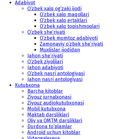
Adabiyot
O‘zbek xalq og‘zaki ijodi
O‘zbek xalq maqollari
O‘zbek xalq ertaklari
O‘zbek xalq topishmoqlari
O‘zbek she’riyati
O‘zbek mumtoz adabiyoti
Zamonaviy o‘zbek she’riyati
Muxlislar ijodidan
Jahon she’riyati
O‘zbek ziyolilari
Jahon adabiyoti
O‘zbek nasri antologiyasi
Jahon nasri antologiyasi
Kutubxona
Barcha kitoblar
Ziyouz jurnalxonasi
Ziyouz audiokutubxonasi
Mobil kutubxona
Maktab darsliklari
Oliy va OMTM darsliklari
Durdona to‘plamlar
Android uchun kitoblar
Videogalereya