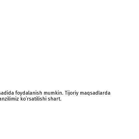
sadida foydalanish mumkin. Tijoriy maqsadlarda
zilimiz koʻrsatilishi shart.