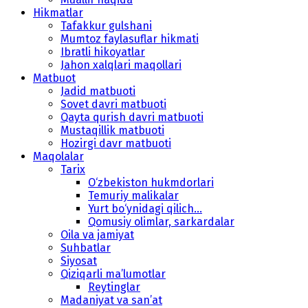
Hikmatlar
Tafakkur gulshani
Mumtoz faylasuflar hikmati
Ibratli hikoyatlar
Jahon xalqlari maqollari
Matbuot
Jadid matbuoti
Sovet davri matbuoti
Qayta qurish davri matbuoti
Mustaqillik matbuoti
Hozirgi davr matbuoti
Maqolalar
Tarix
O‘zbekiston hukmdorlari
Temuriy malikalar
Yurt bo‘ynidagi qilich...
Qomusiy olimlar, sarkardalar
Oila va jamiyat
Suhbatlar
Siyosat
Qiziqarli ma’lumotlar
Reytinglar
Madaniyat va san’at