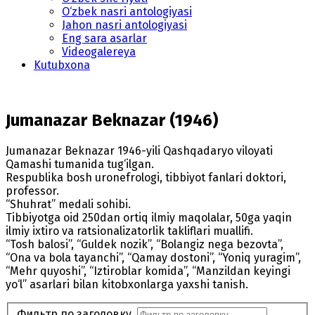
O‘zbek nasri antologiyasi
Jahon nasri antologiyasi
Eng sara asarlar
Videogalereya
Kutubxona
Jumanazar Beknazar (1946)
Jumanazar Beknazar 1946-yili Qashqadaryo viloyati
Qamashi tumanida tug‘ilgan.
Respublika bosh uronefrologi, tibbiyot fanlari doktori,
professor.
“Shuhrat” medali sohibi.
Tibbiyotga oid 250dan ortiq ilmiy maqolalar, 50ga yaqin
ilmiy ixtiro va ratsionalizatorlik takliflari muallifi.
“Tosh balosi”, “Guldek nozik”, “Bolangiz nega bezovta”,
“Ona va bola tayanchi”, “Qamay dostoni”, “Yoniq yuragim”,
“Mehr quyoshi”, “Iztiroblar komida”, “Manzildan keyingi
yo‘l” asarlari bilan kitobxonlarga yaxshi tanish.
Фильтр по заголовку