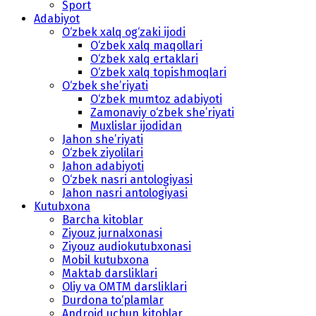
Sport
Adabiyot
O‘zbek xalq og‘zaki ijodi
O‘zbek xalq maqollari
O‘zbek xalq ertaklari
O‘zbek xalq topishmoqlari
O‘zbek she’riyati
O‘zbek mumtoz adabiyoti
Zamonaviy o‘zbek she’riyati
Muxlislar ijodidan
Jahon she’riyati
O‘zbek ziyolilari
Jahon adabiyoti
O‘zbek nasri antologiyasi
Jahon nasri antologiyasi
Kutubxona
Barcha kitoblar
Ziyouz jurnalxonasi
Ziyouz audiokutubxonasi
Mobil kutubxona
Maktab darsliklari
Oliy va OMTM darsliklari
Durdona to‘plamlar
Android uchun kitoblar