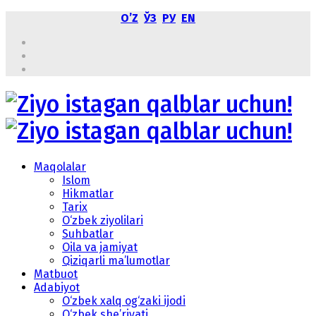
OʼZ
ЎЗ
РУ
EN
Maqolalar
Islom
Hikmatlar
Tarix
O‘zbek ziyolilari
Suhbatlar
Oila va jamiyat
Qiziqarli ma’lumotlar
Matbuot
Adabiyot
O‘zbek xalq og‘zaki ijodi
O‘zbek she’riyati