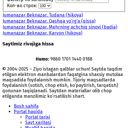
Кол-во строк:
Jumanazar Beknazar. Tudana (hikoya)
Jumanazar Beknazar. Qashqa yo‘rg‘a (qissa)
Jumanazar Beknazar. Mehrning achchiq sinovi (badia)
Jumanazar Beknazar. Karvon (hikoya)
Saytimiz rivojiga hissa
Humo:
9860 1701 1440 0188
© 2004-2025 – Ziyo istagan qalblar uchun! Saytda taqdim
etilgan elektron manbalardan faqatgina shaxsiy mutolaa
maqsadida foydalanish mumkin. Tijoriy maqsadlarda
foydalanish (sotish, chop etish, ko‘paytirish, tarqatish)
qonunan taqiqlanadi. Saytdan materiallar olib chop
etilganda manzilimiz koʻrsatilishi shart.
Bosh sahifa
Portal haqida
Portal tarixi
Sayt xaritasi
Muallif haqida