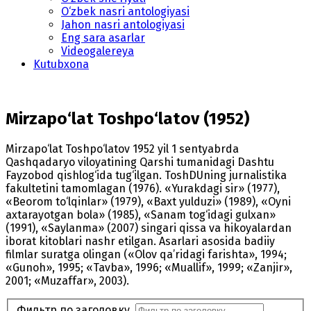
O‘zbek nasri antologiyasi
Jahon nasri antologiyasi
Eng sara asarlar
Videogalereya
Kutubxona
Mirzapo‘lat Toshpo‘latov (1952)
Mirzapo‘lat Toshpo‘latov 1952 yil 1 sentyabrda
Qashqadaryo viloyatining Qarshi tumanidagi Dashtu
Fayzobod qishlog‘ida tug‘ilgan. ToshDUning jurnalistika
fakultetini tamomlagan (1976). «Yurakdagi sir» (1977),
«Beorom to‘lqinlar» (1979), «Baxt yulduzi» (1989), «Oyni
axtarayotgan bola» (1985), «Sanam tog‘idagi gulxan»
(1991), «Saylanma» (2007) singari qissa va hikoyalardan
iborat kitoblari nashr etilgan. Asarlari asosida badiiy
filmlar suratga olingan («Olov qa’ridagi farishta», 1994;
«Gunoh», 1995; «Tavba», 1996; «Muallif», 1999; «Zanjir»,
2001; «Muzaffar», 2003).
Фильтр по заголовку