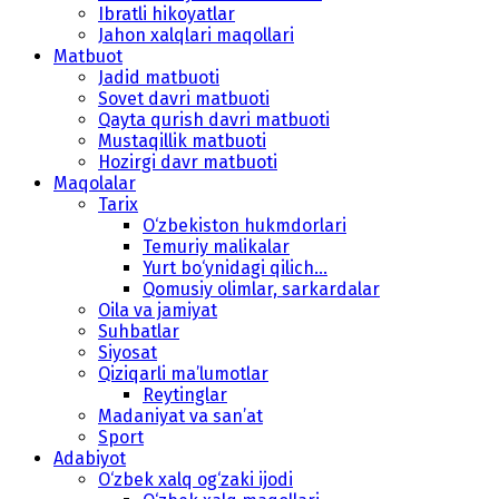
Ibratli hikoyatlar
Jahon xalqlari maqollari
Matbuot
Jadid matbuoti
Sovet davri matbuoti
Qayta qurish davri matbuoti
Mustaqillik matbuoti
Hozirgi davr matbuoti
Maqolalar
Tarix
O‘zbekiston hukmdorlari
Temuriy malikalar
Yurt bo‘ynidagi qilich...
Qomusiy olimlar, sarkardalar
Oila va jamiyat
Suhbatlar
Siyosat
Qiziqarli ma’lumotlar
Reytinglar
Madaniyat va san’at
Sport
Adabiyot
O‘zbek xalq og‘zaki ijodi