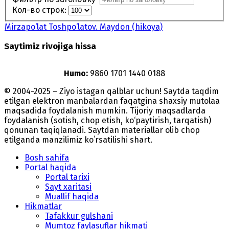
Кол-во строк:
Mirzapo‘lat Toshpo‘latov. Maydon (hikoya)
Saytimiz rivojiga hissa
Humo:
9860 1701 1440 0188
© 2004-2025 – Ziyo istagan qalblar uchun! Saytda taqdim
etilgan elektron manbalardan faqatgina shaxsiy mutolaa
maqsadida foydalanish mumkin. Tijoriy maqsadlarda
foydalanish (sotish, chop etish, ko‘paytirish, tarqatish)
qonunan taqiqlanadi. Saytdan materiallar olib chop
etilganda manzilimiz koʻrsatilishi shart.
Bosh sahifa
Portal haqida
Portal tarixi
Sayt xaritasi
Muallif haqida
Hikmatlar
Tafakkur gulshani
Mumtoz faylasuflar hikmati