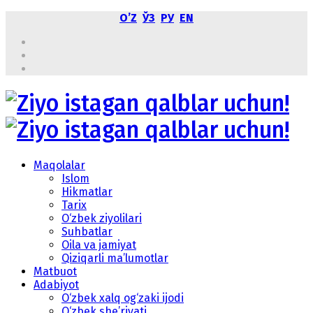
OʼZ
ЎЗ
РУ
EN
Maqolalar
Islom
Hikmatlar
Tarix
O‘zbek ziyolilari
Suhbatlar
Oila va jamiyat
Qiziqarli ma’lumotlar
Matbuot
Adabiyot
O‘zbek xalq og‘zaki ijodi
O‘zbek she’riyati