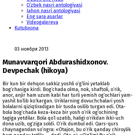
O‘zbek nasri antologiyasi
Jahon nasri antologiyasi
Eng sara asarlar
Videogalereya
Kutubxona
03 ноября 2013
Munavvarqori Abdurashidxonov.
Devpechak (hikoya)
Bir kun bir dehqon sakkiz yoshli o‘g‘lini yetaklab
bog‘chasiga kirdi. Bog‘chada olma, nok, shaftoli, o‘rik,
anor, anjir ham uzum kabi har turli yemish og‘ochlari yam-
yashil bo‘lib ko‘kargan. Uriklarning dovuchchalari yosh
bolalarni qiziqtiradigan bir tusda osilib turgan edi. Ota-
bola bog‘chada keza-keza bir yosh o‘rik og‘ochining
tagiga yetdilar. Bola qo‘l uzatib, haligi o‘rikdan ikki-uch
dona uzib, og‘ziga soldi. O’rik dumbul edi. Qars-qurs
chaynagandan so‘ngra: «Otajon, bu o‘rik qanday chiroylik