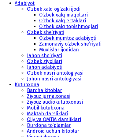
Adabiyot
O‘zbek xalq og‘zaki ijodi
O‘zbek xalq maqollari
O‘zbek xalq ertaklari
O‘zbek xalq topishmoqlari
O‘zbek she’riyati
O‘zbek mumtoz adabiyoti
Zamonaviy o‘zbek she’riyati
Muxlislar ijodidan
Jahon she’riyati
O‘zbek ziyolilari
Jahon adabiyoti
O‘zbek nasri antologiyasi
Jahon nasri antologiyasi
Kutubxona
Barcha kitoblar
Ziyouz jurnalxonasi
Ziyouz audiokutubxonasi
Mobil kutubxona
Maktab darsliklari
Oliy va OMTM darsliklari
Durdona to‘plamlar
Android uchun kitoblar
Videogalereya