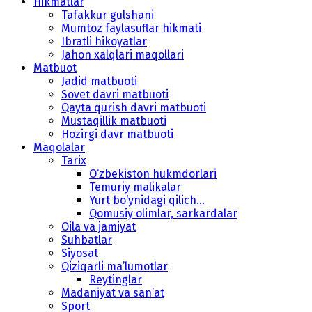
Hikmatlar
Tafakkur gulshani
Mumtoz faylasuflar hikmati
Ibratli hikoyatlar
Jahon xalqlari maqollari
Matbuot
Jadid matbuoti
Sovet davri matbuoti
Qayta qurish davri matbuoti
Mustaqillik matbuoti
Hozirgi davr matbuoti
Maqolalar
Tarix
O‘zbekiston hukmdorlari
Temuriy malikalar
Yurt bo‘ynidagi qilich...
Qomusiy olimlar, sarkardalar
Oila va jamiyat
Suhbatlar
Siyosat
Qiziqarli ma’lumotlar
Reytinglar
Madaniyat va san’at
Sport