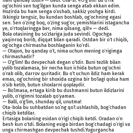
ham qanday totli!» — dedi. Ota-si: «O’g‘lim! Bu o‘rik
og‘ochini sen tug‘ilgan kunda senga atab ekkan edim.
Hozirda bu ham senga o‘xshab, sakkiz yoshga kirdi.
Ikkingiz tengsiz, bu kundan boshlab, og‘ochning egasi
sen. Sen o‘zing boq, o‘zing sug‘or, yemishlarini istagancha
ye, o‘rtoqlaringga ber, nima qilsang, qil!» — dedi.
Bola otasining bu so‘zlariga juda sevindi. Ogochga
yaqinroq borib, diqqat bilan qaradi. Ostdan bir o‘t chiqib,
og‘ochga chirmasha boshlaganin ko‘rdi.
— Otajon, bu qanday o‘t, nima uchun mening o‘rigimga
chirmashadir?
— O’g‘lim! Bu devpechak degan o‘tdir. Buni tezlik bilan
yulib tozalamasa, bir necha kun ichida butun og‘ochni
o‘rab olib, darrov quritadir. Bu o‘t uchun ildiz ham kerak
emas, og‘ochning bir shoxida ozgina bir bo‘lagi qolsa ham
o‘sib ketib, butun shoxlarni qoplaydir.
— Bo‘lmasa, ertaga kirib bu dushmanni butun ildizlarini
yulib, o‘rigimni tozalab qo‘yaman.
— Balli, o‘g‘lim, shunday qil, unutma!
Ota-bola bu suhbatdan so‘ng qo‘l ushlashib, bog‘chadan
chiqib ketdilar.
Ertasiga bolaning esidan o‘rigi chiqib ketdi. Oradan o‘n
besh kun o‘tdi. Bolaning esiga birdan bog‘chadagi o‘rigi va
unga chirmashgan devpechak tushdi.Yugurgancha