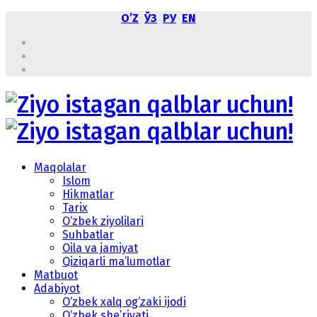
OʼZ
ЎЗ
РУ
EN
Maqolalar
Islom
Hikmatlar
Tarix
O‘zbek ziyolilari
Suhbatlar
Oila va jamiyat
Qiziqarli ma’lumotlar
Matbuot
Adabiyot
O‘zbek xalq og‘zaki ijodi
O‘zbek she’riyati