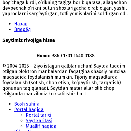
bog‘chaga kirdi, o‘rikning tagiga borib qarasa, allaqachon
devpechak o‘rikni butun shoxlarigacha o‘rab olgan, yashil
yaproqlarni sarg‘aytirgan, totli yemishlarini so‘ldirgan edi.
Назад
Вперёд
Saytimiz rivojiga hissa
Humo:
9860 1701 1440 0188
© 2004-2025 – Ziyo istagan qalblar uchun! Saytda taqdim
etilgan elektron manbalardan faqatgina shaxsiy mutolaa
maqsadida foydalanish mumkin. Tijoriy maqsadlarda
foydalanish (sotish, chop etish, ko‘paytirish, tarqatish)
qonunan taqiqlanadi. Saytdan materiallar olib chop
etilganda manzilimiz koʻrsatilishi shart.
Bosh sahifa
Portal haqida
Portal tarixi
Sayt xaritasi
Muallif haqida