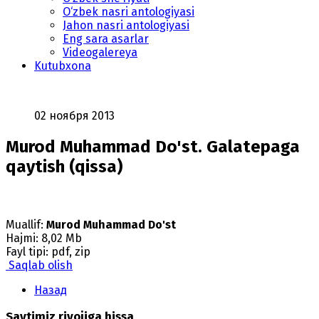
O‘zbek nasri antologiyasi
Jahon nasri antologiyasi
Eng sara asarlar
Videogalereya
Kutubxona
02 ноября 2013
Murod Muhammad Do'st. Galatepaga
qaytish (qissa)
Muallif:
Murod Muhammad Do'st
Hajmi: 8,02 Mb
Fayl tipi: pdf, zip
Saqlab olish
Назад
Saytimiz rivojiga hissa