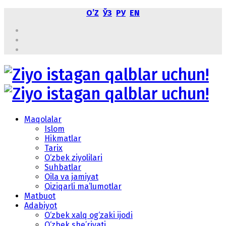
OʼZ
ЎЗ
РУ
EN
Maqolalar
Islom
Hikmatlar
Tarix
O‘zbek ziyolilari
Suhbatlar
Oila va jamiyat
Qiziqarli ma’lumotlar
Matbuot
Adabiyot
O‘zbek xalq og‘zaki ijodi
O‘zbek she’riyati