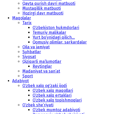
Qayta qurish davri matbuoti
Mustaqillik matbuoti
Hozirgi davr matbuoti
Maqolalar
Tarix
O‘zbekiston hukmdorlari
Temuriy malikalar
Yurt bo‘ynidagi qilich...
Qomusiy olimlar, sarkardalar
Oila va jamiyat
Suhbatlar
Siyosat
Qiziqarli ma’lumotlar
Reytinglar
Madaniyat va san’at
Sport
Adabiyot
O‘zbek xalq og‘zaki ijodi
O‘zbek xalq maqollari
O‘zbek xalq ertaklari
O‘zbek xalq topishmoqlari
O‘zbek she’riyati
O‘zbek mumtoz adabiyoti