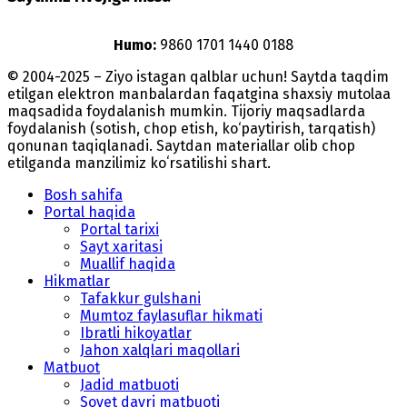
Humo:
9860 1701 1440 0188
© 2004-2025 – Ziyo istagan qalblar uchun! Saytda taqdim
etilgan elektron manbalardan faqatgina shaxsiy mutolaa
maqsadida foydalanish mumkin. Tijoriy maqsadlarda
foydalanish (sotish, chop etish, ko‘paytirish, tarqatish)
qonunan taqiqlanadi. Saytdan materiallar olib chop
etilganda manzilimiz koʻrsatilishi shart.
Bosh sahifa
Portal haqida
Portal tarixi
Sayt xaritasi
Muallif haqida
Hikmatlar
Tafakkur gulshani
Mumtoz faylasuflar hikmati
Ibratli hikoyatlar
Jahon xalqlari maqollari
Matbuot
Jadid matbuoti
Sovet davri matbuoti