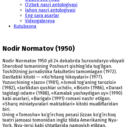
O‘zbek nasri antologiyasi
Jahon nasri antologiyasi
Eng sara asarlar
Videogalereya
Kutubxona
Nodir Normatov (1950)
Nodir Normatov 1950 yil 24 dekabrda Surxondaryo viloyati
Sherobod tumanining Poshxurt qishlog‘ida tug‘ilgan.
ToshDUning jurnalistika fakultetini tamomlagan (1972).
Dastlabki kitobi — «Ko‘hitang hikoyalari» (1977).
Yozuvchining «Jazo» (1981), «Ismoil tog‘aning tarozisi»
(1982), «Jarlikdan qushlar uchdi», «Bisot» (1986), «Daraxt
tagidagi odam» (1988), «Kamalak yashaydigan uy» (1990)
kabi asarlari, «Barigal» (1991) romani nashr etilgan.
«Sharq miniatyuralari maktablari» kitobi mualliflaridan
biri.
Uning «Tomosha» ko‘g‘irchoq pesasi Jizzax ko‘g‘irchoq
teatri jamoasi tomonidan ingliz tilida Amerikaning Nyu-
York, Nyu-Jersi kabi shtatlarida namoyish etilgan.