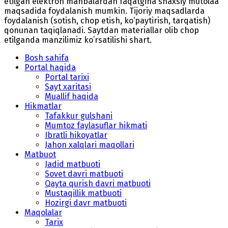
etilgan elektron manbalardan faqatgina shaxsiy mutolaa
maqsadida foydalanish mumkin. Tijoriy maqsadlarda
foydalanish (sotish, chop etish, ko‘paytirish, tarqatish)
qonunan taqiqlanadi. Saytdan materiallar olib chop
etilganda manzilimiz koʻrsatilishi shart.
Bosh sahifa
Portal haqida
Portal tarixi
Sayt xaritasi
Muallif haqida
Hikmatlar
Tafakkur gulshani
Mumtoz faylasuflar hikmati
Ibratli hikoyatlar
Jahon xalqlari maqollari
Matbuot
Jadid matbuoti
Sovet davri matbuoti
Qayta qurish davri matbuoti
Mustaqillik matbuoti
Hozirgi davr matbuoti
Maqolalar
Tarix