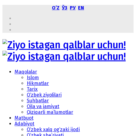
OʼZ
ЎЗ
РУ
EN
Maqolalar
Islom
Hikmatlar
Tarix
O‘zbek ziyolilari
Suhbatlar
Oila va jamiyat
Qiziqarli ma’lumotlar
Matbuot
Adabiyot
O‘zbek xalq og‘zaki ijodi
O‘zbek she’riyati