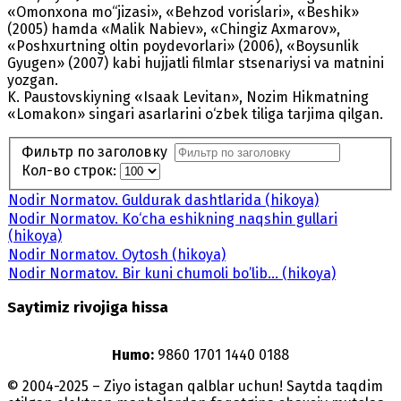
«Omonxona mo‘‘jizasi», «Behzod vorislari», «Beshik»
(2005) hamda «Malik Nabiev», «Chingiz Axmarov»,
«Poshxurtning oltin poydevorlari» (2006), «Boysunlik
Gyugen» (2007) kabi hujjatli filmlar stsenariysi va matnini
yozgan.
K. Paustovskiyning «Isaak Levitan», Nozim Hikmatning
«Lomakon» singari asarlarini o‘zbek tiliga tarjima qilgan.
Фильтр по заголовку
Кол-во строк:
Nodir Normatov. Guldurak dashtlarida (hikoya)
Nodir Normatov. Ko‘cha eshikning naqshin gullari
(hikoya)
Nodir Normatov. Oytosh (hikoya)
Nodir Normatov. Bir kuni chumoli bo’lib... (hikoya)
Saytimiz rivojiga hissa
Humo:
9860 1701 1440 0188
© 2004-2025 – Ziyo istagan qalblar uchun! Saytda taqdim