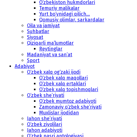
O‘zbekiston hukmdorlari
Temuriy malikalar
Yurt bo‘ynidagi qilich...
Qomusiy olimlar, sarkardalar
Oila va jamiyat
Suhbatlar
Siyosat
Qiziqarli ma’lumotlar
Reytinglar
Madaniyat va san’at
Sport
Adabiyot
O‘zbek xalq og‘zaki ijodi
O‘zbek xalq maqollari
O‘zbek xalq ertaklari
O‘zbek xalq topishmoqlari
O‘zbek she’riyati
O‘zbek mumtoz adabiyoti
Zamonaviy o‘zbek she’riyati
Muxlislar ijodidan
Jahon she’riyati
O‘zbek ziyolilari
Jahon adabiyoti
O‘zbek nasri antologiyasi