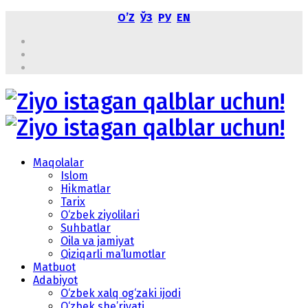
OʼZ
ЎЗ
РУ
EN
Maqolalar
Islom
Hikmatlar
Tarix
O‘zbek ziyolilari
Suhbatlar
Oila va jamiyat
Qiziqarli ma’lumotlar
Matbuot
Adabiyot
O‘zbek xalq og‘zaki ijodi
O‘zbek she’riyati