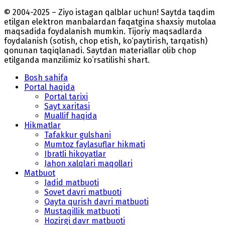
© 2004-2025 – Ziyo istagan qalblar uchun! Saytda taqdim
etilgan elektron manbalardan faqatgina shaxsiy mutolaa
maqsadida foydalanish mumkin. Tijoriy maqsadlarda
foydalanish (sotish, chop etish, ko‘paytirish, tarqatish)
qonunan taqiqlanadi. Saytdan materiallar olib chop
etilganda manzilimiz koʻrsatilishi shart.
Bosh sahifa
Portal haqida
Portal tarixi
Sayt xaritasi
Muallif haqida
Hikmatlar
Tafakkur gulshani
Mumtoz faylasuflar hikmati
Ibratli hikoyatlar
Jahon xalqlari maqollari
Matbuot
Jadid matbuoti
Sovet davri matbuoti
Qayta qurish davri matbuoti
Mustaqillik matbuoti
Hozirgi davr matbuoti