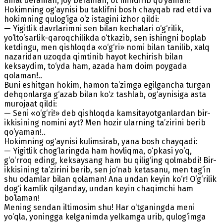
amal beraman, joy beraman, ot mindirib qo‘yaman!
Hokimning og‘aynisi bu taklifni bosh chayqab rad etdi va
hokimning qulog‘iga o‘z istagini izhor qildi:
— Yigitlik davrlarimni sen bilan kechalari o‘g‘rilik,
yo‘lto‘sarlik-qaroqchilikda o‘tkazib, sen ishingni boplab
ketdingu, men qishloqda «o‘g‘ri» nomi bilan tanilib, xalq
nazaridan uzoqda qimtinib hayot kechirish bilan
keksaydim, to‘yda ham, azada ham doim poygada
qolaman!..
Buni eshitgan hokim, hamon ta’zimga egilgancha turgan
dehqonlarga g‘azab bilan ko‘z tashlab, og‘aynisiga asta
murojaat qildi:
— Seni «o‘g‘ri!» deb qishloqda kamsitayotganlardan bir-
ikkisining nomini ayt? Men hozir ularning ta’zirini berib
qo‘yaman!..
Hokimning og‘aynisi kulimsirab, yana bosh chayqadi:
— Yigitlik chog‘laringda ham hovliqma, o‘pkasi yo‘q,
g‘o‘rroq eding, keksaysang ham bu qilig‘ing qolmabdi! Bir-
ikkisining ta’zirini berib, sen jo‘nab ketasanu, men tag‘in
shu odamlar bilan qolaman! Ana undan keyin ko‘r! O‘g‘rilik
dog‘i kamlik qilganday, undan keyin chaqimchi ham
bo‘laman!
Mening sendan iltimosim shu! Har o‘tganingda meni
yo‘qla, yoningga kelganimda yelkamga urib, qulog‘imga