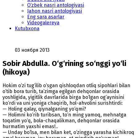
O‘zbek nasri antologiyasi
Jahon nasri antologiyasi
Eng sara asarlar
Videogalereya
Kutubxona
03 ноября 2013
Sobir Abdulla. O‘g‘rining so‘nggi yo‘li
(hikoya)
Hokim o‘zi tug‘ilib o‘sgan qishloqdan otliq sipohlari bilan
o‘tib bora turib, ta’zimga egilgan dehqonlar orasida
yoshligida, yigitlik davrlarida birga bo‘lgan og‘aynisini
ko‘rdi va uni yoniga chaqirib, hol-ahvolini surishtirdi:
— Holing qalay, qiynalganing yo‘qmi?
— Holimni ko‘rib turibsan, to‘n ming yamoq, mehnatga
toqatim yo‘q, bola-chaqalikman, dehqonlar orasida
hurmatim yaxshi emas!..
— Unday bo‘lsa, men bilan ket, o‘zingga yarasha kichikroq