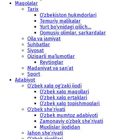
Maqolalar
Tarix
O‘zbekiston hukmdorlari
Temuriy malikalar
Yurt bo‘ynidagi qilich...
Qomusiy olimlar, sarkardalar
Oila va jamiyat
Suhbatlar
Siyosat
Qiziqarli ma’lumotlar
Reytinglar
Madaniyat va san’at
Sport
Adabiyot
O‘zbek xalq og‘zaki ijodi
O‘zbek xalq maqollari
O‘zbek xalq ertaklari
O‘zbek xalq topishmoqlari
O‘zbek she’riyati
O‘zbek mumtoz adabiyoti
Zamonaviy o‘zbek she’riyati
Muxlislar ijodidan
Jahon she’riyati
O‘zbek ziyolilari