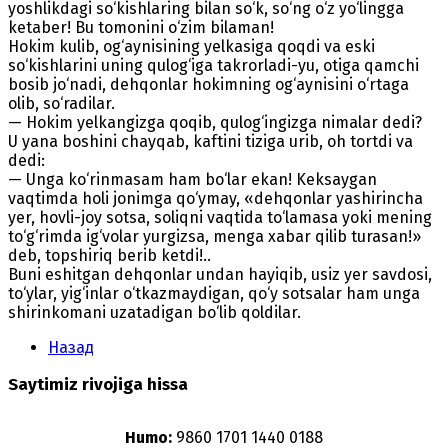
yoshlikdagi so‘kishlaring bilan so‘k, so‘ng o‘z yo‘lingga
ketaber! Bu tomonini o‘zim bilaman!
Hokim kulib, og‘aynisining yelkasiga qoqdi va eski
so‘kishlarini uning qulog‘iga takrorladi-yu, otiga qamchi
bosib jo‘nadi, dehqonlar hokimning og‘aynisini o‘rtaga
olib, so‘radilar.
— Hokim yelkangizga qoqib, qulog‘ingizga nimalar dedi?
U yana boshini chayqab, kaftini tiziga urib, oh tortdi va
dedi:
— Unga ko‘rinmasam ham bo‘lar ekan! Keksaygan
vaqtimda holi jonimga qo‘ymay, «dehqonlar yashirincha
yer, hovli-joy sotsa, soliqni vaqtida to‘lamasa yoki mening
to‘g‘rimda ig‘volar yurgizsa, menga xabar qilib turasan!»
deb, topshiriq berib ketdi!..
Buni eshitgan dehqonlar undan hayiqib, usiz yer savdosi,
to‘ylar, yig‘inlar o‘tkazmaydigan, qo‘y sotsalar ham unga
shirinkomani uzatadigan bo‘lib qoldilar.
Назад
Saytimiz rivojiga hissa
Humo:
9860 1701 1440 0188