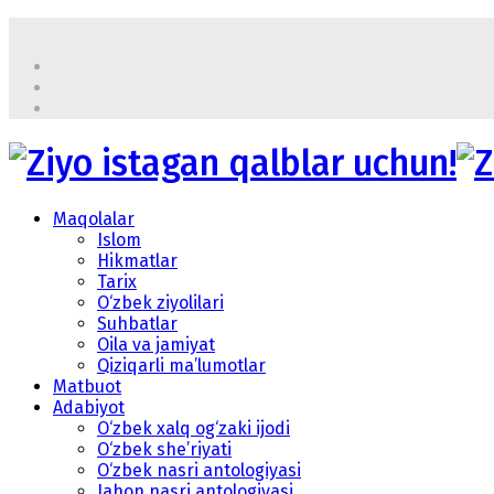
Maqolalar
Islom
Hikmatlar
Tarix
O‘zbek ziyolilari
Suhbatlar
Oila va jamiyat
Qiziqarli ma’lumotlar
Matbuot
Adabiyot
O‘zbek xalq og‘zaki ijodi
O‘zbek she’riyati
O‘zbek nasri antologiyasi
Jahon nasri antologiyasi