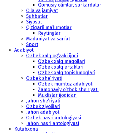
Qomusiy olimlar, sarkardalar
Oila va jamiyat
Suhbatlar
Siyosat
Qiziqarli ma’lumotlar
Reytinglar
Madaniyat va san’at
Sport
Adabiyot
O‘zbek xalq og‘zaki ijodi
O‘zbek xalq maqollari
O‘zbek xalq ertaklari
O‘zbek xalq topishmoqlari
O‘zbek she’riyati
O‘zbek mumtoz adabiyoti
Zamonaviy o‘zbek she’riyati
Muxlislar ijodidan
Jahon she’riyati
O‘zbek ziyolilari
Jahon adabiyoti
O‘zbek nasri antologiyasi
Jahon nasri antologiyasi
Kutubxona