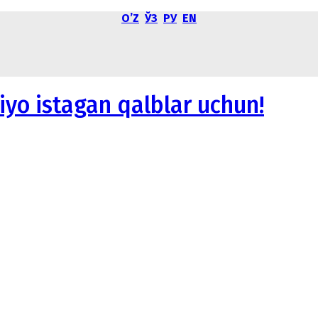
OʼZ
ЎЗ
РУ
EN