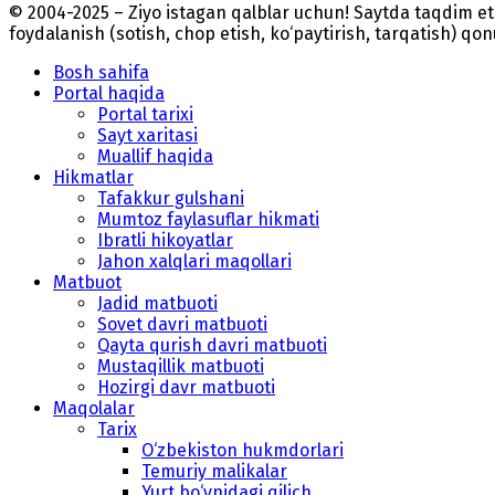
© 2004-2025 – Ziyo istagan qalblar uchun! Saytda taqdim 
foydalanish (sotish, chop etish, ko‘paytirish, tarqatish) qo
Bosh sahifa
Portal haqida
Portal tarixi
Sayt xaritasi
Muallif haqida
Hikmatlar
Tafakkur gulshani
Mumtoz faylasuflar hikmati
Ibratli hikoyatlar
Jahon xalqlari maqollari
Matbuot
Jadid matbuoti
Sovet davri matbuoti
Qayta qurish davri matbuoti
Mustaqillik matbuoti
Hozirgi davr matbuoti
Maqolalar
Tarix
O‘zbekiston hukmdorlari
Temuriy malikalar
Yurt bo‘ynidagi qilich...