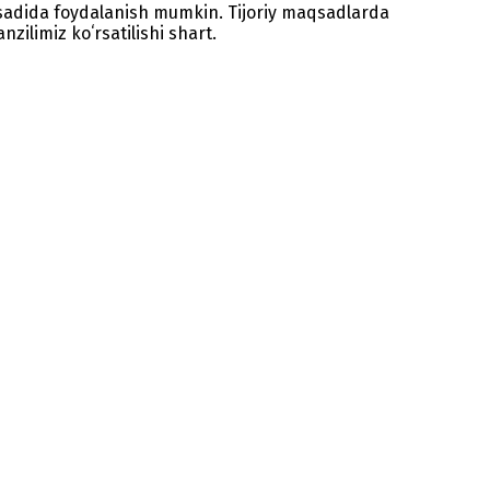
sadida foydalanish mumkin. Tijoriy maqsadlarda
zilimiz koʻrsatilishi shart.