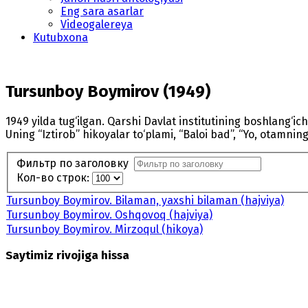
Eng sara asarlar
Videogalereya
Kutubxona
Tursunboy Boymirov (1949)
1949 yilda tug‘ilgan. Qarshi Davlat institutining boshlang‘ic
Uning “Iztirob” hikoyalar to‘plami, “Baloi bad”, “Yo, otamning 
Фильтр по заголовку
Кол-во строк:
Tursunboy Boymirov. Bilaman, yaxshi bilaman (hajviya)
Tursunboy Boymirov. Oshqovoq (hajviya)
Tursunboy Boymirov. Mirzoqul (hikoya)
Saytimiz rivojiga hissa