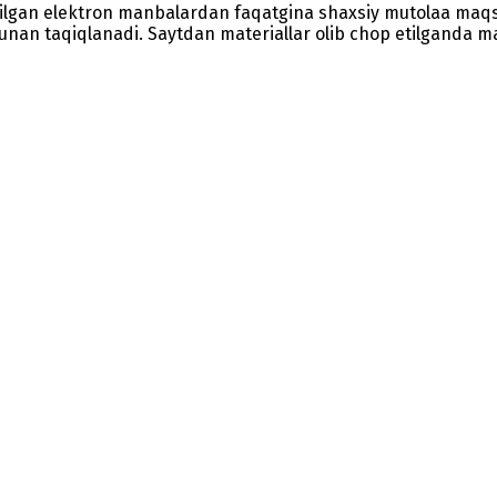
etilgan elektron manbalardan faqatgina shaxsiy mutolaa maq
nunan taqiqlanadi. Saytdan materiallar olib chop etilganda man