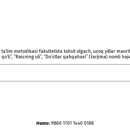
h ta’lim metodikasi fakultetida tahsil olgach, uzoq yillar maor
qo‘li”, “Raisning uli”, “Do‘stlar qahqahasi” (tarjima) nomli hajv
Humo:
9860 1701 1440 0188