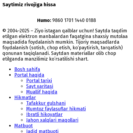
Saytimiz rivojiga hissa
Humo:
9860 1701 1440 0188
© 2004-2025 – Ziyo istagan qalblar uchun! Saytda taqdim
etilgan elektron manbalardan faqatgina shaxsiy mutolaa
maqsadida foydalanish mumkin. Tijoriy maqsadlarda
foydalanish (sotish, chop etish, ko‘paytirish, tarqatish)
qonunan taqiqlanadi. Saytdan materiallar olib chop
etilganda manzilimiz koʻrsatilishi shart.
Bosh sahifa
Portal haqida
Portal tarixi
Sayt xaritasi
Muallif haqida
Hikmatlar
Tafakkur gulshani
Mumtoz faylasuflar hikmati
Ibratli hikoyatlar
Jahon xalqlari maqollari
Matbuot
Jadid matbuoti