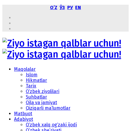
OʼZ
ЎЗ
РУ
EN
Maqolalar
Islom
Hikmatlar
Tarix
O‘zbek ziyolilari
Suhbatlar
Oila va jamiyat
Qiziqarli ma’lumotlar
Matbuot
Adabiyot
O‘zbek xalq og‘zaki ijodi
O‘zbek she’riyati