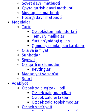
Sovet davri matbuoti
Qayta qurish davri matbuoti
Mustaqillik matbuoti
Hozirgi davr matbuoti
Maqolalar
Tarix
O‘zbekiston hukmdorlari
Temuriy malikalar
Yurt bo‘ynidagi qilich...
Qomusiy olimlar, sarkardalar
Oila va jamiyat
Suhbatlar
Siyosat
Qiziqarli ma’lumotlar
Reytinglar
Madaniyat va san’at
Sport
Adabiyot
O‘zbek xalq og‘zaki ijodi
O‘zbek xalq maqollari
O‘zbek xalq ertaklari
O‘zbek xalq topishmoqlari
O‘zbek she’riyati