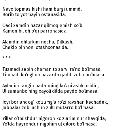
Navo topmas kishi ham bargi ummid,
Borib to yotmayin ostanasida.
Qadi xamdin hazar qilmoq emish xo‘b,
Kamon bil oh o‘qi parronasida.
Alamdin ohlarkim necha, Dilkash,
Chekib pinhoni otashxonasida.
* * *
Tuzmadi zebin chaman to sarvi ra’no bo‘lmasa,
Tinmadi ko‘nglum nazarda qaddi zebo bo‘lmasa.
Ayladim rangin badanning ko‘zni ashki olidin,
Ul sumanbo‘ning xayoli dilda paydo bo‘lmasa.
Joyi bor andog‘ ko‘zumg‘a ro‘zi ravshan kechadek,
Jubbalar zebi uchun zulfi mutarro bo‘lmasa.
Yillar o‘tmishdur nigoron ko‘zlarim nur shavqida,
Yo‘lda hayrondur nigohim ul diloro bo‘lmasa.