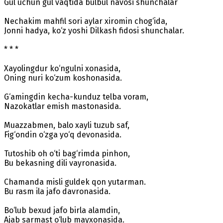
Gul uchun gul vaqtida bulbul navosi shunchalar
Nechakim mahfil sori aylar xiromin chog‘ida,
Jonni hadya, ko‘z yoshi Dilkash fidosi shunchalar.
* * *
Xayolingdur ko‘ngulni xonasida,
Oning nuri ko‘zum koshonasida.
G‘amingdin kecha-kunduz telba voram,
Nazokatlar emish mastonasida.
Muazzabmen, balo xayli tuzub saf,
Fig‘ondin o‘zga yo‘q devonasida.
Tutoshib oh o‘ti bag‘rimda pinhon,
Bu bekasning dili vayronasida.
Chamanda misli guldek qon yutarman.
Bu rasm ila jafo davronasida.
Bo‘lub bexud jafo birla alamdin,
Ajab sarmast o‘lub mayxonasida.