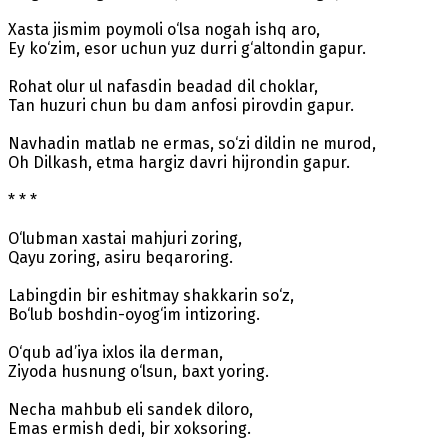
Xasta jismim poymoli o‘lsa nogah ishq aro,
Ey ko‘zim, esor uchun yuz durri g‘altondin gapur.
Rohat olur ul nafasdin beadad dil choklar,
Tan huzuri chun bu dam anfosi pirovdin gapur.
Navhadin matlab ne ermas, so‘zi dildin ne murod,
Oh Dilkash, etma hargiz davri hijrondin gapur.
* * *
O‘lubman xastai mahjuri zoring,
Qayu zoring, asiru beqaroring.
Labingdin bir eshitmay shakkarin so‘z,
Bo‘lub boshdin-oyog‘im intizoring.
O‘qub ad’iya ixlos ila derman,
Ziyoda husnung o‘lsun, baxt yoring.
Necha mahbub eli sandek diloro,
Emas ermish dedi, bir xoksoring.