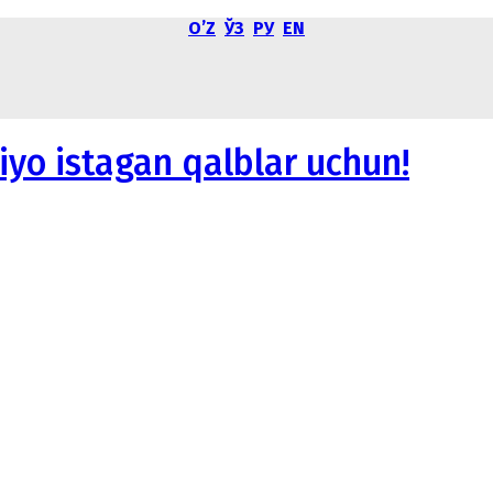
OʼZ
ЎЗ
РУ
EN