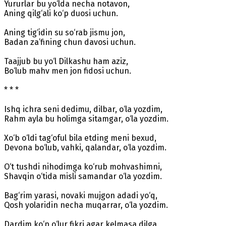
Yururlar bu yo‘lda necha notavon,
Aning qilg‘ali ko‘p duosi uchun.
Aning tig‘idin su so‘rab jismu jon,
Badan za’fining chun davosi uchun.
Taajjub bu yo‘l Dilkashu ham aziz,
Bo‘lub mahv men jon fidosi uchun.
* * *
Ishq ichra seni dedimu, dilbar, o‘la yozdim,
Rahm ayla bu holimga sitamgar, o‘la yozdim.
Xo‘b o‘ldi tag‘oful bila etding meni bexud,
Devona bo‘lub, vahki, qalandar, o‘la yozdim.
O‘t tushdi nihodimga ko‘rub mohvashimni,
Shavqin o‘tida misli samandar o‘la yozdim.
Bag‘rim yarasi, novaki mujgon adadi yo‘q,
Qosh yolaridin necha muqarrar, o‘la yozdim.
Dardim ko‘p o‘lur fikri agar kelmasa dilga,