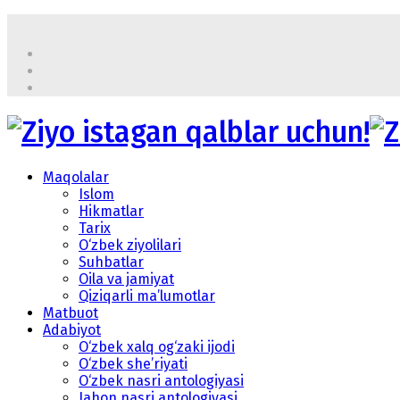
Maqolalar
Islom
Hikmatlar
Tarix
O‘zbek ziyolilari
Suhbatlar
Oila va jamiyat
Qiziqarli ma’lumotlar
Matbuot
Adabiyot
O‘zbek xalq og‘zaki ijodi
O‘zbek she’riyati
O‘zbek nasri antologiyasi
Jahon nasri antologiyasi