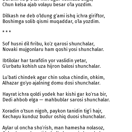
Chun kelsa ajab volayu besar o‘la yozdim.
Dilkash ne deb o‘ldung g‘ami ishq ichra giriftor,
Boshimga solib qismi muqaddar, o‘la yozdim.
* * *
Sof husni dil firibu, ko‘z qarosi shunchalar,
Novaki mujgonlaru ham qoshi yosi shunchalar.
Ibtilolar har tarafdin yor vaslidin yetar,
G‘urbatu kohish uza hijron balosi shunchalar.
Lu’bati chindek agar chin solsa chindin, ohkim,
Alhazar go‘yo ajalning domu dosi shunchalar.
Hayrat ichra qoldi yodek har kishi gar ko‘rsa bir,
Dedi ahbob elga — mahbublar sarosi shunchalar.
Xoradin o‘tsun nigoh, paykon tanidin tig‘i hajr,
Kechayu kunduz budur oshiq duosi shunchalar.
Aylar ul oncha sho‘rish, man hamesha nolasoz,