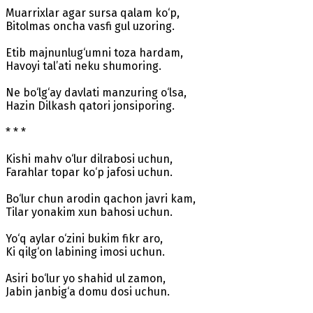
Muarrixlar agar sursa qalam ko‘p,
Bitolmas oncha vasfi gul uzoring.
Etib majnunlug‘umni toza hardam,
Havoyi tal’ati neku shumoring.
Ne bo‘lg‘ay davlati manzuring o‘lsa,
Hazin Dilkash qatori jonsiporing.
* * *
Kishi mahv o‘lur dilrabosi uchun,
Farahlar topar ko‘p jafosi uchun.
Bo‘lur chun arodin qachon javri kam,
Tilar yonakim xun bahosi uchun.
Yo‘q aylar o‘zini bukim fikr aro,
Ki qilg‘on labining imosi uchun.
Asiri bo‘lur yo shahid ul zamon,
Jabin janbig‘a domu dosi uchun.