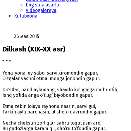
Eng sara asarlar
Videogalereya
Kutubxona
26 мая 2015
Dilkash (XIX-XX asr)
* * *
Yona-yona, ey sabo, sarvi xiromondin gapur,
O‘zgalar vasfini etma, menga jonondin gapur.
Do‘stlar, pand aylamang, shaydo ko‘ngulga mehr etib,
Ishq yo‘lida anga o‘tlug‘ biyobondin gapur.
Etma zebin lolayu rayhonu nasrin, sarvi gul,
Tarkin ayla barchasin, ul sho‘xi davrondin gapur.
Necha cheksun zorliqlar sabru toqat jism aro,
Bu gudozlarga karam qil, sho‘ru to‘fondin gapur.