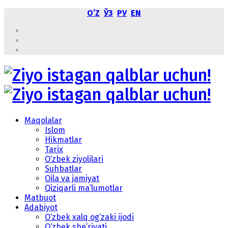
OʼZ
ЎЗ
РУ
EN
Maqolalar
Islom
Hikmatlar
Tarix
O‘zbek ziyolilari
Suhbatlar
Oila va jamiyat
Qiziqarli ma’lumotlar
Matbuot
Adabiyot
O‘zbek xalq og‘zaki ijodi
O‘zbek she’riyati