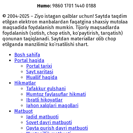
Humo:
9860 1701 1440 0188
© 2004-2025 – Ziyo istagan qalblar uchun! Saytda taqdim
etilgan elektron manbalardan faqatgina shaxsiy mutolaa
maqsadida foydalanish mumkin. Tijoriy maqsadlarda
foydalanish (sotish, chop etish, ko‘paytirish, tarqatish)
qonunan taqiqlanadi. Saytdan materiallar olib chop
etilganda manzilimiz koʻrsatilishi shart.
Bosh sahifa
Portal haqida
Portal tarixi
Sayt xaritasi
Muallif haqida
Hikmatlar
Tafakkur gulshani
Mumtoz faylasuflar hikmati
Ibratli hikoyatlar
Jahon xalqlari maqollari
Matbuot
Jadid matbuoti
Sovet davri matbuoti
Qayta qurish davri matbuoti