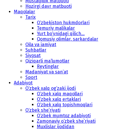
Mustaqillik matbuoti
Hozirgi davr matbuoti
Maqolalar
Tarix
O‘zbekiston hukmdorlari
Temuriy malikalar
Yurt bo‘ynidagi qilich...
Qomusiy olimlar, sarkardalar
Oila va jamiyat
Suhbatlar
Siyosat
Qiziqarli ma’lumotlar
Reytinglar
Madaniyat va san’at
Sport
Adabiyot
O‘zbek xalq og‘zaki ijodi
O‘zbek xalq maqollari
O‘zbek xalq ertaklari
O‘zbek xalq topishmoqlari
O‘zbek she’riyati
O‘zbek mumtoz adabiyoti
Zamonaviy o‘zbek she’riyati
Muxlislar ijodidan