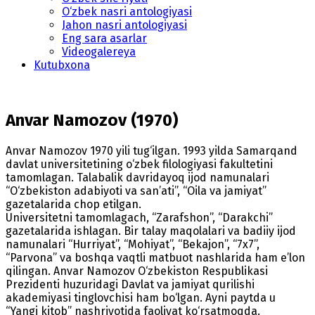
O‘zbek nasri antologiyasi
Jahon nasri antologiyasi
Eng sara asarlar
Videogalereya
Kutubxona
Anvar Namozov (1970)
Anvar Namozov 1970 yili tug‘ilgan. 1993 yilda Samarqand
davlat universitetining o‘zbek filologiyasi fakultetini
tamomlagan. Talabalik davridayoq ijod namunalari
“O‘zbekiston adabiyoti va san’ati”, “Oila va jamiyat”
gazetalarida chop etilgan.
Universitetni tamomlagach, “Zarafshon”, “Darakchi”
gazetalarida ishlagan. Bir talay maqolalari va badiiy ijod
namunalari “Hurriyat”, “Mohiyat”, “Bekajon”, “7x7”,
“Parvona” va boshqa vaqtli matbuot nashlarida ham e’lon
qilingan. Anvar Namozov O‘zbekiston Respublikasi
Prezidenti huzuridagi Davlat va jamiyat qurilishi
akademiyasi tinglovchisi ham bo‘lgan. Ayni paytda u
“Yangi kitob” nashriyotida faoliyat ko‘rsatmoqda.