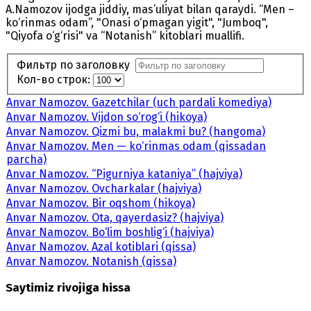
A.Namozov ijodga jiddiy, mas’uliyat bilan qaraydi. “Men –
ko‘rinmas odam”, "Onasi o‘pmagan yigit", "Jumboq",
"Qiyofa o‘g‘risi" va “Notanish” kitoblari muallifi.
Фильтр по заголовку
Кол-во строк:
Anvar Namozov. Gazetchilar (uch pardali komediya)
Anvar Namozov. Vijdon so‘rog‘i (hikoya)
Anvar Namozov. Qizmi bu, malakmi bu? (hangoma)
Anvar Namozov. Men — ko‘rinmas odam (qissadan
parcha)
Anvar Namozov. “Pigurniya kataniya” (hajviya)
Anvar Namozov. Ovcharkalar (hajviya)
Anvar Namozov. Bir oqshom (hikoya)
Anvar Namozov. Ota, qayerdasiz? (hajviya)
Anvar Namozov. Bo‘lim boshlig‘i (hajviya)
Anvar Namozov. Azal kotiblari (qissa)
Anvar Namozov. Notanish (qissa)
Saytimiz rivojiga hissa