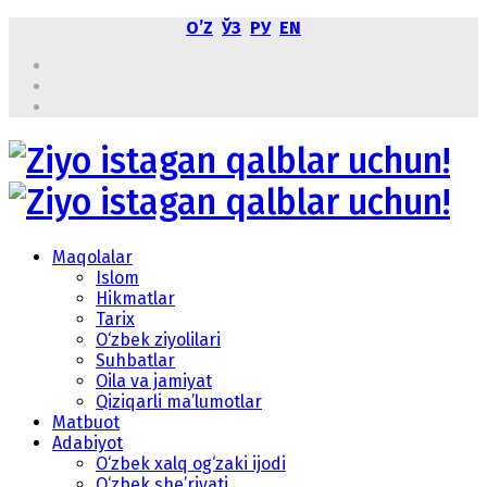
OʼZ
ЎЗ
РУ
EN
Maqolalar
Islom
Hikmatlar
Tarix
O‘zbek ziyolilari
Suhbatlar
Oila va jamiyat
Qiziqarli ma’lumotlar
Matbuot
Adabiyot
O‘zbek xalq og‘zaki ijodi
O‘zbek she’riyati