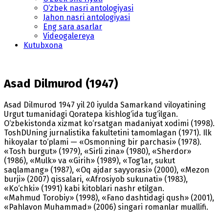
O‘zbek nasri antologiyasi
Jahon nasri antologiyasi
Eng sara asarlar
Videogalereya
Kutubxona
Asad Dilmurod (1947)
Asad Dilmurod 1947 yil 20 iyulda Samarkand viloyatining
Urgut tumanidagi Qoratepa kishlog‘ida tug‘ilgan.
O‘zbekistonda xizmat ko‘rsatgan madaniyat xodimi (1998).
ToshDUning jurnalistika fakultetini tamomlagan (1971). Ilk
hikoyalar to‘plami — «Osmonning bir parchasi» (1978).
«Tosh burgut» (1979), «Sirli zina» (1980), «Sherdor»
(1986), «Mulk» va «Girih» (1989), «Tog‘lar, sukut
saqlamang» (1987), «Oq ajdar sayyorasi» (2000), «Mezon
burji» (2007) qissalari, «Afrosiyob sukunati» (1983),
«Ko‘chki» (1991) kabi kitoblari nashr etilgan.
«Mahmud Torobiy» (1998), «Fano dashtidagi qush» (2001),
«Pahlavon Muhammad» (2006) singari romanlar muallifi.