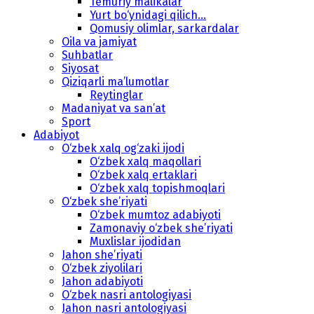
Temuriy malikalar
Yurt bo‘ynidagi qilich...
Qomusiy olimlar, sarkardalar
Oila va jamiyat
Suhbatlar
Siyosat
Qiziqarli ma’lumotlar
Reytinglar
Madaniyat va san’at
Sport
Adabiyot
O‘zbek xalq og‘zaki ijodi
O‘zbek xalq maqollari
O‘zbek xalq ertaklari
O‘zbek xalq topishmoqlari
O‘zbek she’riyati
O‘zbek mumtoz adabiyoti
Zamonaviy o‘zbek she’riyati
Muxlislar ijodidan
Jahon she’riyati
O‘zbek ziyolilari
Jahon adabiyoti
O‘zbek nasri antologiyasi
Jahon nasri antologiyasi