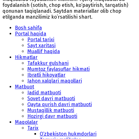
foydalanish (sotish, chop etish, ko‘paytirish, tarqatish)
qonunan taqiqlanadi. Saytdan materiallar olib chop
etilganda manzilimiz koʻrsatilishi shart.
Bosh sahifa
Portal haqida
Portal tarixi
Sayt xaritasi
Muallif haqida
Hikmatlar
Tafakkur gulshani
Mumtoz faylasuflar hikmati
Ibratli hikoyatlar
Jahon xalqlari maqollari
Matbuot
Jadid matbuoti
Sovet davri matbuoti
Qayta qurish davri matbuoti
Mustaqillik matbuoti
Hozirgi davr matbuoti
Maqolalar
Tarix
O‘zbekiston hukmdorlari