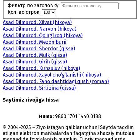
Фильтр по заголовку
Кол-во строк:
Asad Dilmurod. Xilvat (hikoya)
Asad Dilmurod. Narvon (hikoya)
Asad Dilmurod. Qo‘ng‘iroq (hikoya)
Asad Dilmurod. Mezon burji
Asad Dilmurod. Sherdor (qissa)
Asad Dilmurod. Mulk (qissa)
Asad Dilmurod. Girih (qissa)
Asad Dilmurod. Kunsuluv (hikoya)
Asad Dilmurod. Xayol cho’g’lanishi (hikoya)
Asad Dilmurod. Fano dashtidagi qush (roman)
Asad Dilmurod. Sirli zina (qissa)
Saytimiz rivojiga hissa
Humo:
9860 1701 1440 0188
© 2004-2025 – Ziyo istagan qalblar uchun! Saytda taqdim
etilgan elektron manbalardan faqatgina shaxsiy mutolaa
maqsadida foydalanish mumkin. Tijoriy maqsadlarda