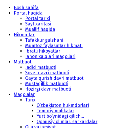
Bosh sahifa
Portal haqida
Portal tarixi
Sayt xaritasi
Muallif haqida
Hikmatlar
Tafakkur gulshani
Mumtoz faylasuflar hikmati
Ibratli hikoyatlar
Jahon xalqlari maqollari
Matbuot
Jadid matbuoti
Sovet davri matbuoti
Qayta qurish davri matbuoti
Mustaqillik matbuoti
Hozirgi davr matbuoti
Maqolalar
Tarix
O‘zbekiston hukmdorlari
Temuriy malikalar
Yurt bo‘ynidagi qilich...
Qomusiy olimlar, sarkardalar
Oila va jamiyat