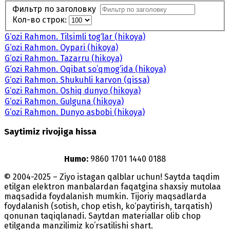
Фильтр по заголовку
Кол-во строк:
G‘ozi Rahmon. Tilsimli tog‘lar (hikoya)
G‘ozi Rahmon. Oypari (hikoya)
G‘ozi Rahmon. Tazarru (hikoya)
G‘ozi Rahmon. Oqibat so’qmog’ida (hikoya)
G‘ozi Rahmon. Shukuhli karvon (qissa)
G‘ozi Rahmon. Oshiq dunyo (hikoya)
G‘ozi Rahmon. Gulguna (hikoya)
G‘ozi Rahmon. Dunyo asbobi (hikoya)
Saytimiz rivojiga hissa
Humo:
9860 1701 1440 0188
© 2004-2025 – Ziyo istagan qalblar uchun! Saytda taqdim
etilgan elektron manbalardan faqatgina shaxsiy mutolaa
maqsadida foydalanish mumkin. Tijoriy maqsadlarda
foydalanish (sotish, chop etish, ko‘paytirish, tarqatish)
qonunan taqiqlanadi. Saytdan materiallar olib chop
etilganda manzilimiz koʻrsatilishi shart.