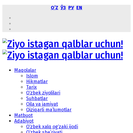
OʼZ
ЎЗ
РУ
EN
Maqolalar
Islom
Hikmatlar
Tarix
O‘zbek ziyolilari
Suhbatlar
Oila va jamiyat
Qiziqarli ma’lumotlar
Matbuot
Adabiyot
O‘zbek xalq og‘zaki ijodi
O‘zbek she’riyati