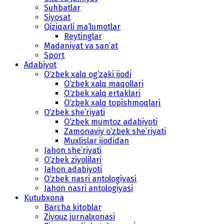
Suhbatlar
Siyosat
Qiziqarli ma’lumotlar
Reytinglar
Madaniyat va san’at
Sport
Adabiyot
O‘zbek xalq og‘zaki ijodi
O‘zbek xalq maqollari
O‘zbek xalq ertaklari
O‘zbek xalq topishmoqlari
O‘zbek she’riyati
O‘zbek mumtoz adabiyoti
Zamonaviy o‘zbek she’riyati
Muxlislar ijodidan
Jahon she’riyati
O‘zbek ziyolilari
Jahon adabiyoti
O‘zbek nasri antologiyasi
Jahon nasri antologiyasi
Kutubxona
Barcha kitoblar
Ziyouz jurnalxonasi