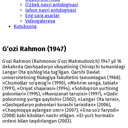
O‘zbek nasri antologiyasi
Jahon nasri antologiyasi
Eng sara asarlar
Videogalereya
Kutubxona
G‘ozi Rahmon (1947)
G‘ozi Rahmon (Rahmonov G‘ozi Mahmudovich) 1947 yil 16
dekabrda Qashqadaryo viloyatining Chiroqchi tumanidagi
Langar Ota qishlog‘ida tug‘ilgan. Qarshi Davlat
universitetining filologiya fakultetini tamomlagan (1968).
«Chumolilar so‘qmog‘i» (1990), «Mehrim senga, tabiat»
(1991), «Oriyat shajarasi» (1994), «Sohibqiron yurtining
polvonlari» (1995), «Muvozanat tarozisi» (1997), «Qodir
polvonning yurtga qaytishi» (2002), «Langar Ota tarixi»,
«Qashqadaryo polvonlari kurashi tarixidan» (2006),
«Chaqmoqqa aylangan umr» (2007), «Ena so‘z faryodi»
(2008) kabi kitoblari nashr etilgan. «El-yurt hurmati»
ordeni bilan taqdirlangan (2003).