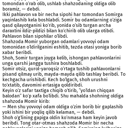
tomondan o‘rab olib, ushlab shahzodaning oldiga olib
boramiz, — debdi.
Ikki pahlavon va bir necha siрohi har tomondan Somirga
yaqinlashib kela boshlabdi. Somir bu odamlarning o‘ziga
qasd qilayotganini ko‘rib, yonida o‘sib turgan archa
daraxtini ildiz-pildizi bilan ko‘chirib olib ularga otibdi.
Pahlavon bilan sipohilar o‘libdi.
Shahzoda Momir yuborgan odamlari yovvoyi odam
tomonidan o‘ldirilganini eshitib, tezda otasi yoniga borib
xabar beribdi.
Shoh, Somir turgan joyga kelib, ishongan pahlavonlarini
unga qarshi jangga tushira boshlabdi.
Somir otsiz, qurol-yaroqsiz o‘rtaga tushib pahlavonlarni
pisand qilmay urib, mayda-mayda qilib tashlay beribdi. Тo
kechgacha urishibdi. Kech bo‘lgach, shoh urushni
to‘xtatib, davomini ertasiga qoldiribdi.
Keyin o‘z safar taxtiga chiqib o‘tirib, ”yo‘ldan chiqqan
balodan” ko‘p xafa bo‘libdi. Shu mahalda shohning oldiga
shahzoda Momir kirib:
— Men shu yovvoyi odam oldiga o‘zim borib bir gaplashib
yoki ishini bir yoqliq qilib kelaman, — debdi.
Shoh o‘g‘lining gapiga oldin ko‘nmasa ham keyin javob
beribdi. Тong otar-otmas shahzoda Momir bir necha