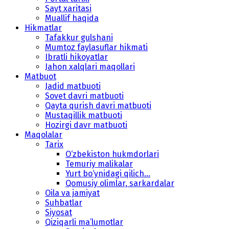
Sayt xaritasi
Muallif haqida
Hikmatlar
Tafakkur gulshani
Mumtoz faylasuflar hikmati
Ibratli hikoyatlar
Jahon xalqlari maqollari
Matbuot
Jadid matbuoti
Sovet davri matbuoti
Qayta qurish davri matbuoti
Mustaqillik matbuoti
Hozirgi davr matbuoti
Maqolalar
Tarix
O‘zbekiston hukmdorlari
Temuriy malikalar
Yurt bo‘ynidagi qilich...
Qomusiy olimlar, sarkardalar
Oila va jamiyat
Suhbatlar
Siyosat
Qiziqarli ma’lumotlar