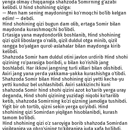
yenga olmay chiqqaniga shahzoda Somirning g‘azabi
kelibdi. U hind shohining qiziga:
— Men ham sening maydoningni ko‘rmoqchi bo‘lib kelgan
edim! — debdi.
Hind shohining qizi bugun dam olib, ertaga Somir bilan
maydonda kurashmoqchi bo‘libdi.
Ertasiga yana maydondorlik boshlanib, Hind shohining
qizi qizil liboslarga o‘ralib, qizil duldul otga minib, qizil
rangga bo‘yalgan qurol-aslahalar bilan maydonga kirib
kelibdi.
Shahzoda Somir ham duldul otini javlon urdirib Hind shohi
qizining ro‘parasiga boribdi, u bilan ko‘rishib jang
boshlabdi. Har ikkovi jangning turli xillari bilan olishibdi.
Axiri jang yana yerda yakkama-yakka kurashishga o‘tibdi.
Shahzoda Somir bilan Hind shohining qizi yetti kecha-yu
yetti kunduz bel ushlashibdi. Axiri sakkizinchi kuni
shahzoda Somir hind shohi qizini azot ko‘tarib yerga uray
deganda, Hind shohi qizining yuzidagi niqobi ko‘tarilib
ketib, shahzoda Somirning ko‘zi qizning jamoliga tushibdi.
Yigit bir oh tortib, qizni sekin yerga qo‘yibdi. Hind
shohining qizi Somirdan yiqilgan hisoblanibdi, kurash
tamom bo‘libdi.
Hind shohining qizi o‘z saroyiga borib shahzoda Somirdan
yiqilganiga va obro‘sining to‘kilganiga juda xafa bo‘libdi.