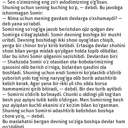
— Sen o‘zimizning eng zo‘r avlodimizning o‘g‘lisan.
Shuning uchun sening kuching ko‘p, — debdi. Bu javobga
ishonmagan Somir:
— Nima uchun mening gavdam devlarga o‘xshamaydi? —
deb yana so‘rabdi.
Somirning so‘rog‘iga javob berishdan ojiz qolgan dev
Somirga o‘dag‘aylabdi. Somir devning boshiga bir musht
uribdi. Devning boshidagi ikki shoxi oyog‘idan chiqib,
yerga bir chinor bo‘yi kirib ketibdi. Ertasiga devlar shohini
shoxi bilan yerga mixlab qo‘yilgan holda topib olibdilar.
Ular bu ishni Somir qilganini sezishibdi. Devlardan biri:
— Shahzoda Somir o‘z otasidan ota-bobolarimizning
qasosini olib berish o‘rniga, bizlardan qasdini ola
boshladi. Shuning uchun endi Somirni ko‘plashib o‘ldirib
yuborish yoki tog‘ning naryog‘iga olib borib adashtirib
kelish kerak. Agar yana bir-ikki yil shu xilda borsa
hammamizni qirib bitiradi, — debdi. Bir dev turib aytibdi:
— Somirni o‘ldirib bo‘lmaydi. Chunki u oldingi yili tog‘dan
besh yuz ayiqni tutib kelib o‘ldirgan. Men Somirning besh
yuz ayiqdan kuchli ekanini o‘z ko‘zim bilan ko‘rganman.
Shuning uchun Somirni adashtirib kelishdan boshqa
chora yo‘q, — debdi.
Bu maslahatni bergan devning so‘ziga boshqa devlar ham
qo‘shilibdi.