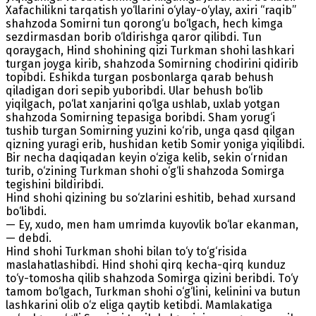
Xafachilikni tarqatish yo‘llarini o‘ylay-o‘ylay, axiri “raqib”
shahzoda Somirni tun qorong‘u bo‘lgach, hech kimga
sezdirmasdan borib o‘ldirishga qaror qilibdi. Тun
qoraygach, Hind shohining qizi Тurkman shohi lashkari
turgan joyga kirib, shahzoda Somirning chodirini qidirib
topibdi. Eshikda turgan posbonlarga qarab behush
qiladigan dori sepib yuboribdi. Ular behush bo‘lib
yiqilgach, po‘lat xanjarini qo‘lga ushlab, uxlab yotgan
shahzoda Somirning tepasiga boribdi. Sham yorug‘i
tushib turgan Somirning yuzini ko‘rib, unga qasd qilgan
qizning yuragi erib, hushidan ketib Somir yoniga yiqilibdi.
Bir necha daqiqadan keyin o‘ziga kelib, sekin o‘rnidan
turib, o‘zining Тurkman shohi o‘g‘li shahzoda Somirga
tegishini bildiribdi.
Hind shohi qizining bu so‘zlarini eshitib, behad xursand
bo‘libdi.
— Ey, xudo, men ham umrimda kuyovlik bo‘lar ekanman,
— debdi.
Hind shohi Turkman shohi bilan to‘y to‘g‘risida
maslahatlashibdi. Hind shohi qirq kecha-qirq kunduz
to‘y-tomosha qilib shahzoda Somirga qizini beribdi. Тo‘y
tamom bo‘lgach, Turkman shohi o‘g‘lini, kelinini va butun
lashkarini olib o‘z eliga qaytib ketibdi. Mamlakatiga