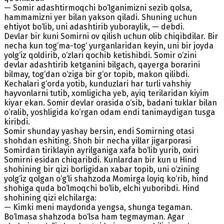
— Somir adashtirmoqchi bo‘lganimizni sezib qolsa,
hammamizni yer bilan yakson qiladi. Shuning uchun
ehtiyot bo‘lib, uni adashtirib yuboraylik, — debdi.
Devlar bir kuni Somirni ov qilish uchun olib chiqibdilar. Bir
necha kun tog‘ma-tog‘ yurganlaridan keyin, uni bir joyda
yolg‘iz qoldirib, o‘zlari qochib ketishibdi. Somir o‘zini
devlar adashtirib ketganini bilgach, qayerga borarini
bilmay, tog‘dan o‘ziga bir g‘or topib, makon qilibdi.
Kechalari g‘orda yotib, kunduzlari har turli vahshiy
hayvonlarni tutib, xomligicha yeb, ayiq terilaridan kiyim
kiyar ekan. Somir devlar orasida o‘sib, badani tuklar bilan
o‘ralib, yoshligida ko‘rgan odam endi tanimaydigan tusga
kiribdi.
Somir shunday yashay bersin, endi Somirning otasi
shohdan eshiting. Shoh bir necha yillar jigarporasi
Somirdan tiriklayin ayrilganiga xafa bo‘lib yurib, oxiri
Somirni esidan chiqaribdi. Kunlardan bir kun u Hind
shohining bir qizi borligidan xabar topib, uni o‘zining
yolg‘iz qolgan o‘g‘li shahzoda Momirga loyiq ko‘rib, hind
shohiga quda bo‘lmoqchi bo‘lib, elchi yuboribdi. Hind
shohining qizi elchilarga:
— Kimki meni maydonda yengsa, shunga tegaman.
Bo‘lmasa shahzoda bo‘lsa ham tegmayman. Agar