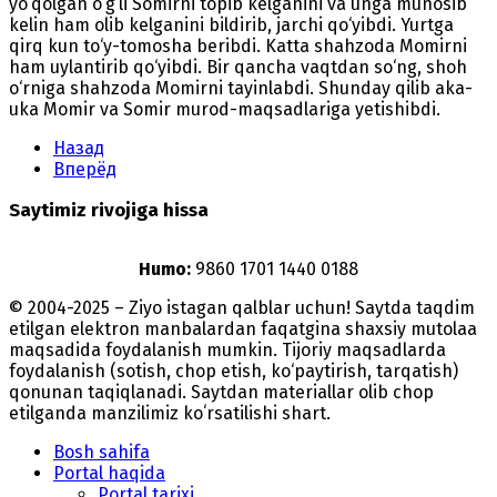
yo‘qolgan o‘g‘li Somirni topib kelganini va unga munosib
kelin ham olib kelganini bildirib, jarchi qo‘yibdi. Yurtga
qirq kun to‘y-tomosha beribdi. Katta shahzoda Momirni
ham uylantirib qo‘yibdi. Bir qancha vaqtdan so‘ng, shoh
o‘rniga shahzoda Momirni tayinlabdi. Shunday qilib aka-
uka Momir va Somir murod-maqsadlariga yetishibdi.
Назад
Вперёд
Saytimiz rivojiga hissa
Humo:
9860 1701 1440 0188
© 2004-2025 – Ziyo istagan qalblar uchun! Saytda taqdim
etilgan elektron manbalardan faqatgina shaxsiy mutolaa
maqsadida foydalanish mumkin. Tijoriy maqsadlarda
foydalanish (sotish, chop etish, ko‘paytirish, tarqatish)
qonunan taqiqlanadi. Saytdan materiallar olib chop
etilganda manzilimiz koʻrsatilishi shart.
Bosh sahifa
Portal haqida
Portal tarixi