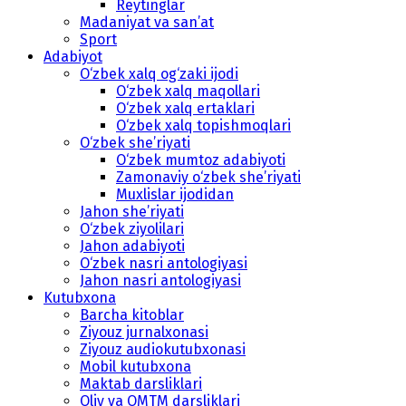
Reytinglar
Madaniyat va san’at
Sport
Adabiyot
O‘zbek xalq og‘zaki ijodi
O‘zbek xalq maqollari
O‘zbek xalq ertaklari
O‘zbek xalq topishmoqlari
O‘zbek she’riyati
O‘zbek mumtoz adabiyoti
Zamonaviy o‘zbek she’riyati
Muxlislar ijodidan
Jahon she’riyati
O‘zbek ziyolilari
Jahon adabiyoti
O‘zbek nasri antologiyasi
Jahon nasri antologiyasi
Kutubxona
Barcha kitoblar
Ziyouz jurnalxonasi
Ziyouz audiokutubxonasi
Mobil kutubxona
Maktab darsliklari
Oliy va OMTM darsliklari