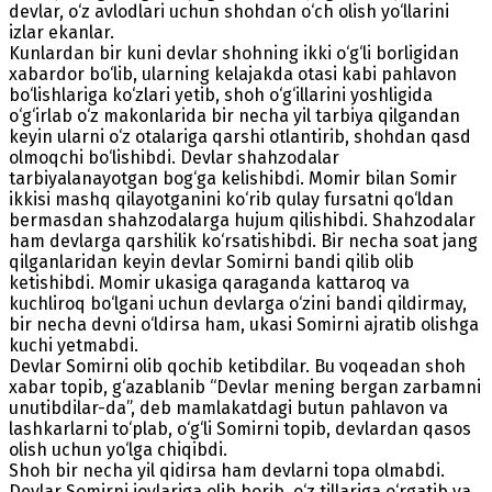
devlar, o‘z avlodlari uchun shohdan o‘ch olish yo‘llarini
izlar ekanlar.
Kunlardan bir kuni devlar shohning ikki o‘g‘li borligidan
xabardor bo‘lib, ularning kelajakda otasi kabi pahlavon
bo‘lishlariga ko‘zlari yetib, shoh o‘g‘illarini yoshligida
o‘g‘irlab o‘z makonlarida bir necha yil tarbiya qilgandan
keyin ularni o‘z otalariga qarshi otlantirib, shohdan qasd
olmoqchi bo‘lishibdi. Devlar shahzodalar
tarbiyalanayotgan bog‘ga kelishibdi. Momir bilan Somir
ikkisi mashq qilayotganini ko‘rib qulay fursatni qo‘ldan
bermasdan shahzodalarga hujum qilishibdi. Shahzodalar
ham devlarga qarshilik ko‘rsatishibdi. Bir necha soat jang
qilganlaridan keyin devlar Somirni bandi qilib olib
ketishibdi. Momir ukasiga qaraganda kattaroq va
kuchliroq bo‘lgani uchun devlarga o‘zini bandi qildirmay,
bir necha devni o‘ldirsa ham, ukasi Somirni ajratib olishga
kuchi yetmabdi.
Devlar Somirni olib qochib ketibdilar. Bu voqeadan shoh
xabar topib, g‘azablanib “Devlar mening bergan zarbamni
unutibdilar-da”, deb mamlakatdagi butun pahlavon va
lashkarlarni to‘plab, o‘g‘li Somirni topib, devlardan qasos
olish uchun yo‘lga chiqibdi.
Shoh bir necha yil qidirsa ham devlarni topa olmabdi.
Devlar Somirni joylariga olib borib, o‘z tillariga o‘rgatib va