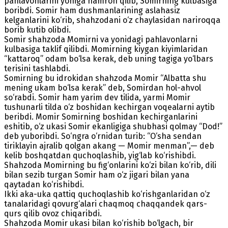
pahlavonlarini yoniga hamroh qilib, Somirning kulbasiga
boribdi. Somir ham dushmanlarining aslahasiz
kelganlarini ko‘rib, shahzodani o‘z chaylasidan nariroqqa
borib kutib olibdi.
Somir shahzoda Momirni va yonidagi pahlavonlarni
kulbasiga taklif qilibdi. Momirning kiygan kiyimlaridan
“kattaroq” odam bo‘lsa kerak, deb uning tagiga yo‘lbars
terisini tashlabdi.
Somirning bu idrokidan shahzoda Momir “Albatta shu
mening ukam bo‘lsa kerak” deb, Somirdan hol-ahvol
so‘rabdi. Somir ham yarim dev tilida, yarmi Momir
tushunarli tilda o‘z boshidan kechirgan voqealarni aytib
beribdi. Momir Somirning boshidan kechirganlarini
eshitib, o‘z ukasi Somir ekanligiga shubhasi qolmay “Dod!”
deb yuboribdi. So‘ngra o‘rnidan turib: “O‘sha sendan
tiriklayin ajralib qolgan akang — Momir menman”,— deb
kelib boshqatdan quchoqlashib, yig‘lab ko‘rishibdi.
Shahzoda Momirning bu fig‘onlarini ko‘zi bilan ko‘rib, dili
bilan sezib turgan Somir ham o‘z jigari bilan yana
qaytadan ko‘rishibdi.
Ikki aka-uka qattiq quchoqlashib ko‘rishganlaridan o‘z
tanalaridagi qovurg‘alari chaqmoq chaqqandek qars-
qurs qilib ovoz chiqaribdi.
Shahzoda Momir ukasi bilan ko‘rishib bo‘lgach, bir