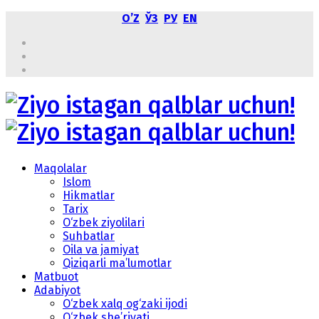
OʼZ
ЎЗ
РУ
EN
Maqolalar
Islom
Hikmatlar
Tarix
O‘zbek ziyolilari
Suhbatlar
Oila va jamiyat
Qiziqarli ma’lumotlar
Matbuot
Adabiyot
O‘zbek xalq og‘zaki ijodi
O‘zbek she’riyati