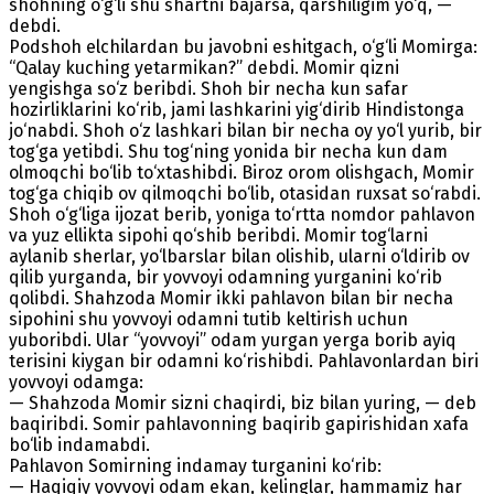
shohning o‘g‘li shu shartni bajarsa, qarshiligim yo‘q, —
debdi.
Podshoh elchilardan bu javobni eshitgach, o‘g‘li Momirga:
“Qalay kuching yetarmikan?” debdi. Momir qizni
yengishga so‘z beribdi. Shoh bir necha kun safar
hozirliklarini ko‘rib, jami lashkarini yig‘dirib Hindistonga
jo‘nabdi. Shoh o‘z lashkari bilan bir necha oy yo‘l yurib, bir
tog‘ga yetibdi. Shu tog‘ning yonida bir necha kun dam
olmoqchi bo‘lib to‘xtashibdi. Biroz orom olishgach, Momir
tog‘ga chiqib ov qilmoqchi bo‘lib, otasidan ruxsat so‘rabdi.
Shoh o‘g‘liga ijozat berib, yoniga to‘rtta nomdor pahlavon
va yuz ellikta siрohi qo‘shib beribdi. Momir tog‘larni
aylanib sherlar, yo‘lbarslar bilan olishib, ularni o‘ldirib ov
qilib yurganda, bir yovvoyi odamning yurganini ko‘rib
qolibdi. Shahzoda Momir ikki pahlavon bilan bir necha
siрohini shu yovvoyi odamni tutib keltirish uchun
yuboribdi. Ular “yovvoyi” odam yurgan yerga borib ayiq
terisini kiygan bir odamni ko‘rishibdi. Pahlavonlardan biri
yovvoyi odamga:
— Shahzoda Momir sizni chaqirdi, biz bilan yuring, — deb
baqiribdi. Somir pahlavonning baqirib gapirishidan xafa
bo‘lib indamabdi.
Pahlavon Somirning indamay turganini ko‘rib:
— Haqiqiy yovvoyi odam ekan, kelinglar, hammamiz har