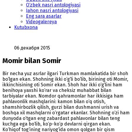
O‘zbek nasri antologiyasi
Jahon nasri antologiyasi
Eng sara asarlar
Videogalereya
Kutubxona
06 декабря 2015
Momir bilan Somir
Bir necha yuz asrlar ilgari Тurkman mamlakatida bir shoh
bo‘lgan ekan. Shohning ikki o‘g‘li bo‘lib, birining oti Momir,
ikkinchisining oti Somir ekan. Shoh har ikki o‘g‘lini ham
benihoya yaxshi ko‘rar va cheksiz muhabbat bilan
tarbiyalar ekan. Nomdor qahramonlar har ikkisiga ham
pahlavonlik mashqlarini: kamon bilan o‘q otish,
shamshirbozlik qilish, gurzi bilan dushmanni urish va
boshqa xil mashqlarni o‘rgatar ekanlar. Shohning o‘zi ham
dunyoda o‘tgan eng zabardast pahlavonlar bilan teng
kuchga ega bo‘lib, ko‘p-ko‘p devlarni qirgan ekan.
Ko‘hiqof tog‘ining nariyog‘ida omon qolgan bir qism