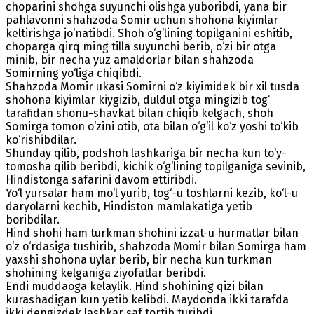
choparini shohga suyunchi olishga yuboribdi, yana bir
pahlavonni shahzoda Somir uchun shohona kiyimlar
keltirishga jo‘natibdi. Shoh o‘g‘lining topilganini eshitib,
choparga qirq ming tilla suyunchi berib, o‘zi bir otga
minib, bir necha yuz amaldorlar bilan shahzoda
Somirning yo‘liga chiqibdi.
Shahzoda Momir ukasi Somirni o‘z kiyimidek bir xil tusda
shohona kiyimlar kiygizib, duldul otga mingizib tog‘
tarafidan shonu-shavkat bilan chiqib kelgach, shoh
Somirga tomon o‘zini otib, ota bilan o‘g‘il ko‘z yoshi to‘kib
ko‘rishibdilar.
Shunday qilib, podshoh lashkariga bir necha kun to‘y-
tomosha qilib beribdi, kichik o‘g‘lining topilganiga sevinib,
Hindistonga safarini davom ettiribdi.
Yo‘l yursalar ham mo‘l yurib, tog‘-u toshlarni kezib, ko‘l-u
daryolarni kechib, Hindiston mamlakatiga yetib
boribdilar.
Hind shohi ham turkman shohini izzat-u hurmatlar bilan
o‘z o‘rdasiga tushirib, shahzoda Momir bilan Somirga ham
yaxshi shohona uylar berib, bir necha kun turkman
shohining kelganiga ziyofatlar beribdi.
Endi muddaoga kelaylik. Hind shohining qizi bilan
kurashadigan kun yetib kelibdi. Maydonda ikki tarafda
ikki dengizdek lashkar saf tortib turibdi.