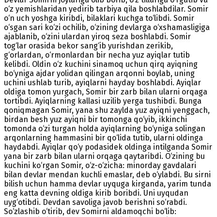
o‘z yemishlaridan yedirib tarbiya qila boshlabdilar. Somir
o‘n uch yoshga kiribdi, bilaklari kuchga to‘libdi. Somir
o‘sgan sari ko‘zi ochilib, o‘zining devlarga o‘xshamasligiga
ajablanib, o‘zini ulardan yiroq seza boshlabdi. Somir
tog‘lar orasida bekor sang‘ib yurishdan zerikib,
g‘orlardan, o‘rmonlardan bir necha yuz ayiqlar tutib
kelibdi. Oldin o‘z kuchini sinamoq uchun qirq ayiqning
bo‘yniga ajdar yolidan qilingan arqonni boylab, uning
uchini ushlab turib, ayiqlarni hayday boshlabdi. Ayiqlar
oldiga tomon yurgach, Somir bir zarb bilan ularni orqaga
tortibdi. Ayiqlarning kallasi uzilib yerga tushibdi. Bunga
qoniqmagan Somir, yana shu zaylda yuz ayiqni yenggach,
birdan besh yuz ayiqni bir tomonga qo‘yib, ikkinchi
tomonda o‘zi turgan holda ayiqlarning bo‘yniga solingan
arqonlarning hammasini bir qo‘lida tutib, ularni oldinga
haydabdi. Ayiqlar qo‘y podasidek oldinga intilganda Somir
yana bir zarb bilan ularni orqaga qaytaribdi. O‘zining bu
kuchini ko‘rgan Somir, o‘z-o‘zicha: minorday gavdalari
bilan devlar mendan kuchli emaslar, deb o‘ylabdi. Bu sirni
bilish uchun hamma devlar uyquga kirganda, yarim tunda
eng katta devning oldiga kirib boribdi. Uni uyqudan
uyg‘otibdi. Devdan savoliga javob berishni so‘rabdi.
So‘zlashib o‘tirib, dev Somirni aldamoqchi bo‘lib: