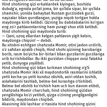
Hind shohining qizi erkaklardek kiyingan, boshida
dubulg‘a, egnida po‘lat joma, bir qo‘lida siрar, bir qo‘lida
shamshir, yonida bahaybat Rustam gurzisidek gurzi,
nayzalar bilan qurollangan, yuziga niqob tortgan holda
maydonga kirib kelibdi. Qizning bu dabdabalarini ko‘rgan
eng zo‘r pahlavonlarning ham yuragi shuv etib ketibdi.
Hind shohining qizi maydonda turib:
— Qani, uzoq ellardan kelgan pahlavon yigit kelsin,
maydonga chiqsin! — debdi.
Bu xitobni eshitgan shahzoda Momir, otini javlon urdirib,
o‘z safidan ajralib chiqib, Hind shohi qizining barobariga
borib, rasm bo‘yicha bir-birlari bilan gurzilarini gurzilariga
urib ko‘rishibdilar. Bu ikki gurzidan chiqqan ovoz falakka
yetib, dunyoga yoyilibdi.
Hind shohining qizi bilan turkman shohining o‘g‘li
shahzoda Momir ikki xil maydondorlik rasmlarini ishlatib
yetti kecha-yu yetti kunduz olishib, axiri otdan tushib,
aslahalarini tashlab, belma-bel kurashga o‘tishibdi.
Belma-bel olishib ko‘rishish ham uch kun davom etibdi,
shahzoda Momir charchab, hind shohining qizidan
yengilishiga ko‘zi yetibdi, qizga o‘zining yengilganligini
bildirib, maydondan chiqibdi.
Akasining ikki lashkar o‘rtasida hind shohining qizini