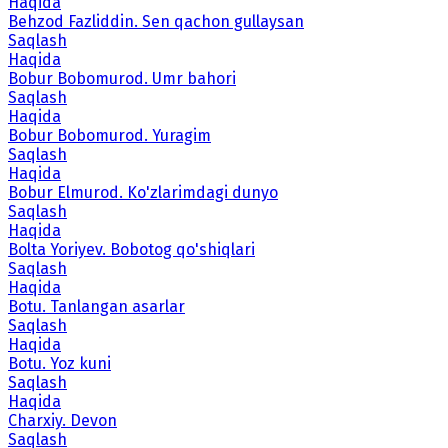
Haqida
Behzod Fazliddin. Sen qachon gullaysan
Saqlash
Haqida
Bobur Bobomurod. Umr bahori
Saqlash
Haqida
Bobur Bobomurod. Yuragim
Saqlash
Haqida
Bobur Elmurod. Ko'zlarimdagi dunyo
Saqlash
Haqida
Bolta Yoriyev. Bobotog qo'shiqlari
Saqlash
Haqida
Botu. Tanlangan asarlar
Saqlash
Haqida
Botu. Yoz kuni
Saqlash
Haqida
Charxiy. Devon
Saqlash