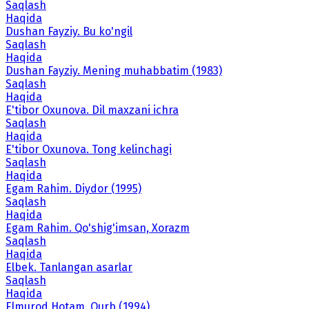
Saqlash
Haqida
Dushan Fayziy. Bu ko'ngil
Saqlash
Haqida
Dushan Fayziy. Mening muhabbatim (1983)
Saqlash
Haqida
E'tibor Oxunova. Dil maxzani ichra
Saqlash
Haqida
E'tibor Oxunova. Tong kelinchagi
Saqlash
Haqida
Egam Rahim. Diydor (1995)
Saqlash
Haqida
Egam Rahim. Qo'shig'imsan, Xorazm
Saqlash
Haqida
Elbek. Tanlangan asarlar
Saqlash
Haqida
Elmurod Hotam. Qurb (1994)