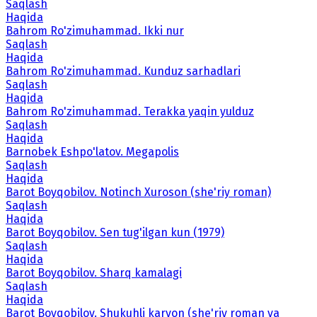
Saqlash
Haqida
Bahrom Ro'zimuhammad. Ikki nur
Saqlash
Haqida
Bahrom Ro'zimuhammad. Kunduz sarhadlari
Saqlash
Haqida
Bahrom Ro'zimuhammad. Terakka yaqin yulduz
Saqlash
Haqida
Barnobek Eshpo'latov. Megapolis
Saqlash
Haqida
Barot Boyqobilov. Notinch Xuroson (she'riy roman)
Saqlash
Haqida
Barot Boyqobilov. Sen tug'ilgan kun (1979)
Saqlash
Haqida
Barot Boyqobilov. Sharq kamalagi
Saqlash
Haqida
Barot Boyqobilov. Shukuhli karvon (she'riy roman va