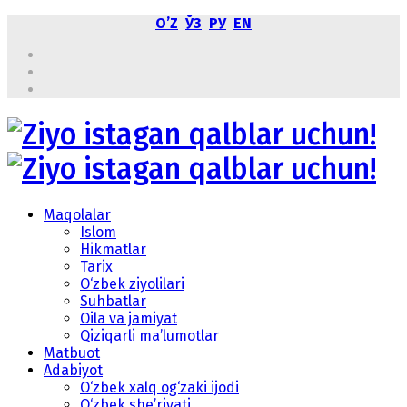
OʼZ
ЎЗ
РУ
EN
Maqolalar
Islom
Hikmatlar
Tarix
O‘zbek ziyolilari
Suhbatlar
Oila va jamiyat
Qiziqarli ma’lumotlar
Matbuot
Adabiyot
O‘zbek xalq og‘zaki ijodi
O‘zbek she’riyati