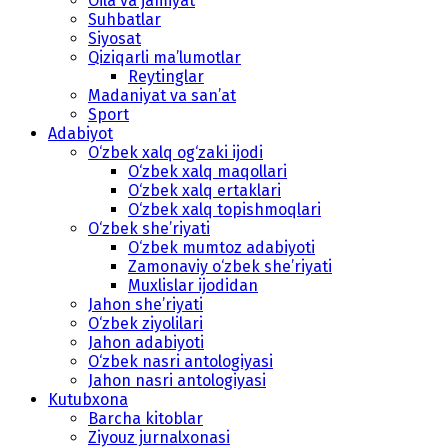
Oila va jamiyat
Suhbatlar
Siyosat
Qiziqarli ma’lumotlar
Reytinglar
Madaniyat va san’at
Sport
Adabiyot
O‘zbek xalq og‘zaki ijodi
O‘zbek xalq maqollari
O‘zbek xalq ertaklari
O‘zbek xalq topishmoqlari
O‘zbek she’riyati
O‘zbek mumtoz adabiyoti
Zamonaviy o‘zbek she’riyati
Muxlislar ijodidan
Jahon she’riyati
O‘zbek ziyolilari
Jahon adabiyoti
O‘zbek nasri antologiyasi
Jahon nasri antologiyasi
Kutubxona
Barcha kitoblar
Ziyouz jurnalxonasi