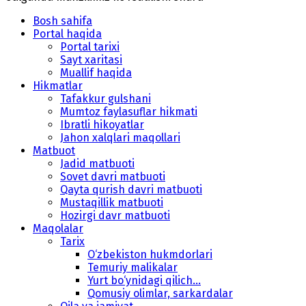
Bosh sahifa
Portal haqida
Portal tarixi
Sayt xaritasi
Muallif haqida
Hikmatlar
Tafakkur gulshani
Mumtoz faylasuflar hikmati
Ibratli hikoyatlar
Jahon xalqlari maqollari
Matbuot
Jadid matbuoti
Sovet davri matbuoti
Qayta qurish davri matbuoti
Mustaqillik matbuoti
Hozirgi davr matbuoti
Maqolalar
Tarix
O‘zbekiston hukmdorlari
Temuriy malikalar
Yurt bo‘ynidagi qilich...
Qomusiy olimlar, sarkardalar