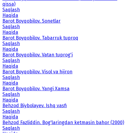
qissa)
Saqlash
Haqida
Barot Boyqobilov. Sonetlar
Saqlash
Haqida
Barot Boyqobilov. Tabarruk tuproq
Saqlash
Haqida
Barot Boyqobilov. Vatan tuprog'i
Saqlash
Haqida
Barot Boyqobilov. Visol va hijron
Saqlash
Haqida
Barot Boyqobilov. Yangi Xamsa
Saqlash
Haqida
Behzod Biybolayev. Ishq vasfi
Saqlash
Haqida
Behzod Fazliddin. Bog'laringdan ketmasin bahor (2000)
Saqlash