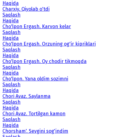
Haqida
Charxiy. Qiyolab o'tdi
Saqlash
Haqida
Cho'lpon Ergash. Karvon kelar
Saqlash
Haqida
Cho'lpon Ergash. Orzuning og'ir kipriklari
Saqlash
Haqida
Cho'lpon Ergash. Oy chodir tikmoqda
Saqlash
Haqida
Cho'lpon. Yana oldim sozimni
Saqlash
Haqida
Chori Avaz. Saylanma
Saqlash
Haqida
Chori Avaz. Tortilgan kamon
Saqlash
Haqida
Chorsham'. Sevgini sog'indim
Saqlash