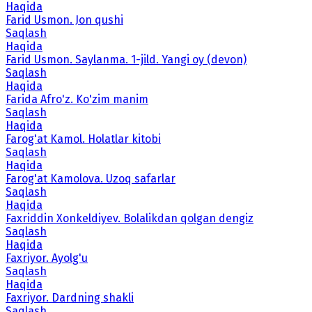
Haqida
Farid Usmon. Jon qushi
Saqlash
Haqida
Farid Usmon. Saylanma. 1-jild. Yangi oy (devon)
Saqlash
Haqida
Farida Afro'z. Ko'zim manim
Saqlash
Haqida
Farog'at Kamol. Holatlar kitobi
Saqlash
Haqida
Farog'at Kamolova. Uzoq safarlar
Saqlash
Haqida
Faxriddin Xonkeldiyev. Bolalikdan qolgan dengiz
Saqlash
Haqida
Faxriyor. Ayolg'u
Saqlash
Haqida
Faxriyor. Dardning shakli
Saqlash