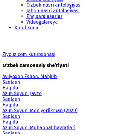
O‘zbek nasri antologiyasi
Jahon nasri antologiyasi
Eng sara asarlar
Videogalereya
Kutubxona
Ziyouz.com kutubxonasi
O‘zbek zamonaviy she’riyati
Avliyoxon Eshon. Mahjub
Saqlash
Haqida
Azim Suyun. Javzo
Saqlash
Haqida
Azim Suyun. Men yerlikman (2020)
Saqlash
Haqida
Azim Suyun. Muhabbat hayratlari
Saqlash