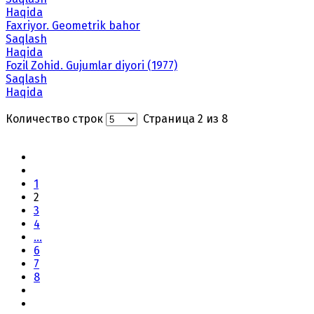
Haqida
Faxriyor. Geometrik bahor
Saqlash
Haqida
Fozil Zohid. Gujumlar diyori (1977)
Saqlash
Haqida
Количество строк
Страница 2 из 8
1
2
3
4
...
6
7
8