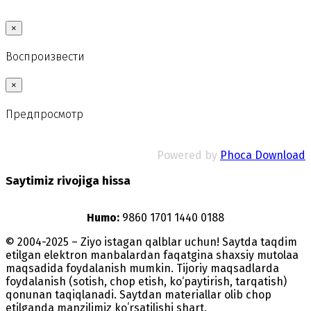
×
Воспроизвести
×
Предпросмотр
Powered by
Phoca Download
Saytimiz rivojiga hissa
Humo:
9860 1701 1440 0188
© 2004-2025 – Ziyo istagan qalblar uchun! Saytda taqdim
etilgan elektron manbalardan faqatgina shaxsiy mutolaa
maqsadida foydalanish mumkin. Tijoriy maqsadlarda
foydalanish (sotish, chop etish, ko‘paytirish, tarqatish)
qonunan taqiqlanadi. Saytdan materiallar olib chop
etilganda manzilimiz koʻrsatilishi shart.