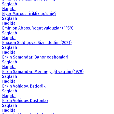
Saqlash
Haqida
Elyor Murod. Tiriklik qo'shig'i
Saqlash
Haqida
Eminjon Abbos. Yoqut yulduzlar (1959)
Saqlash
Haqida
Enaxon Siddiqova. Sizni dedim (2021)
Saqlash
Haqida
Erkin Samandar. Bahor oqshomlari
Saqlash
Haqida
Erkin Samandar. Mening yigit vaqtim (1979)
Saqlash
Haqida
Erkin Vohidov. Bedorlik
Saqlash
Haqida
Erkin Vohidov. Dostonlar
Saqlash
Haqida