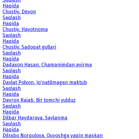
Haqida
Chustiy. Devon
Saqlash
Haqida
Chustiy. Hayotnoma
Saqlash
Haqida
Chustiy. Sadoqat gullari
Saqlash
Haqida
Dadaxon Hasan. Chamanimdan ayirma
Saqlash
Haqida
Davlat Polvon. Jo'natilmagan maktub
Saqlash
Haqida
Davron Rajab. Bir tomchi yulduz
Saqlash
Haqida
Dilbar Haydarova. Saylanma
Saqlash
Haqida
Dilrabo Norqulova. Quyoshga yaqin maskan