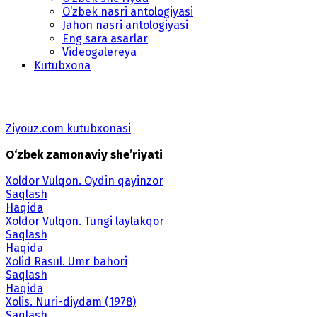
O‘zbek nasri antologiyasi
Jahon nasri antologiyasi
Eng sara asarlar
Videogalereya
Kutubxona
Ziyouz.com kutubxonasi
O‘zbek zamonaviy she’riyati
Xoldor Vulqon. Oydin qayinzor
Saqlash
Haqida
Xoldor Vulqon. Tungi laylakqor
Saqlash
Haqida
Xolid Rasul. Umr bahori
Saqlash
Haqida
Xolis. Nuri-diydam (1978)
Saqlash