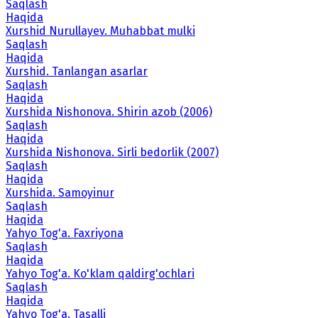
Saqlash
Haqida
Xurshid Nurullayev. Muhabbat mulki
Saqlash
Haqida
Xurshid. Tanlangan asarlar
Saqlash
Haqida
Xurshida Nishonova. Shirin azob (2006)
Saqlash
Haqida
Xurshida Nishonova. Sirli bedorlik (2007)
Saqlash
Haqida
Xurshida. Samoyinur
Saqlash
Haqida
Yahyo Tog'a. Faxriyona
Saqlash
Haqida
Yahyo Tog'a. Ko'klam qaldirg'ochlari
Saqlash
Haqida
Yahyo Tog'a. Tasalli