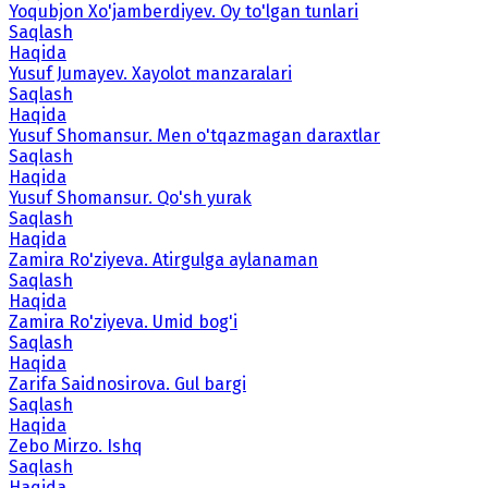
Yoqubjon Xo'jamberdiyev. Oy to'lgan tunlari
Saqlash
Haqida
Yusuf Jumayev. Xayolot manzaralari
Saqlash
Haqida
Yusuf Shomansur. Men o'tqazmagan daraxtlar
Saqlash
Haqida
Yusuf Shomansur. Qo'sh yurak
Saqlash
Haqida
Zamira Ro'ziyeva. Atirgulga aylanaman
Saqlash
Haqida
Zamira Ro'ziyeva. Umid bog'i
Saqlash
Haqida
Zarifa Saidnosirova. Gul bargi
Saqlash
Haqida
Zebo Mirzo. Ishq
Saqlash
Haqida