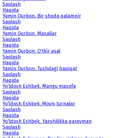
Saqlash
Haqida
Yamin Qurbon. Bir shoda qalampir
Saqlash
Haqida
Yamin Qurbon. Masallar
Saqlash
Haqida
Yamin Qurbon. O'tkir asal
Saqlash
Haqida
Yamin Qurbon. Tushdagi haqiqat
Saqlash
Haqida
Yo'ldosh Eshbek. Mangu masofa
Saqlash
Haqida
Yo'ldosh Eshbek. Moviy turnalar
Saqlash
Haqida
Yo'ldosh Eshbek. Yaxshilikka qarayman
Saqlash
Haqida