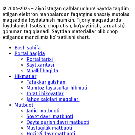
© 2004-2025 – Ziyo istagan qalblar uchun! Saytda taqdim
etilgan elektron manbalardan faqatgina shaxsiy mutolaa
maqsadida foydalanish mumkin. Tijoriy maqsadlarda
foydalanish (sotish, chop etish, ko‘paytirish, tarqatish)
qonunan taqiqlanadi. Saytdan materiallar olib chop
etilganda manzilimiz koʻrsatilishi shart.
Bosh sahifa
Portal haqida
Portal tarixi
Sayt xaritasi
Muallif haqida
Hikmatlar
Tafakkur gulshani
Mumtoz faylasuflar hikmati
Ibratli hikoyatlar
Jahon xalqlari maqollari
Matbuot
Jadid matbuoti
Sovet davri matbuoti
Qayta qurish davri matbuoti
Mustaqillik matbuoti
Hozirgi davr matbuoti