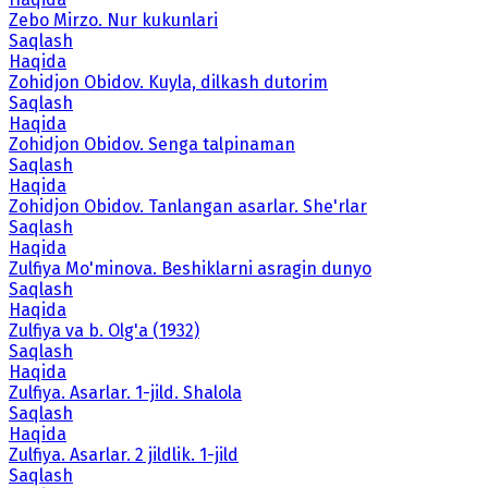
Zebo Mirzo. Nur kukunlari
Saqlash
Haqida
Zohidjon Obidov. Kuyla, dilkash dutorim
Saqlash
Haqida
Zohidjon Obidov. Senga talpinaman
Saqlash
Haqida
Zohidjon Obidov. Tanlangan asarlar. She'rlar
Saqlash
Haqida
Zulfiya Mo'minova. Beshiklarni asragin dunyo
Saqlash
Haqida
Zulfiya va b. Olg'a (1932)
Saqlash
Haqida
Zulfiya. Asarlar. 1-jild. Shalola
Saqlash
Haqida
Zulfiya. Asarlar. 2 jildlik. 1-jild
Saqlash