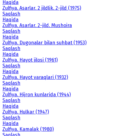
Haqida
Zulfiya. Asarlar. 2 jildlik. 2-jild (1975)
Saqlash
Haqida
Zulfiya. Asarlar. 2-jild. Mushoira
Saqlash
Haqida
Zulfiya. Dugonalar bilan suhbat (1953)
Saqlash
Haqida
Zulfiya. Hayot jilosi (1961)
Saqlash
Haqida
Zulfiya. Hayot varaqlari (1932)
Saqlash
Haqida
Zulfiya. Hijron kunlarida (1944)
Saqlash
Haqida
Zulfiya. Hulkar (1947)
Saqlash
Haqida
Zulfiya. Kamalak (1980)
Saqlash