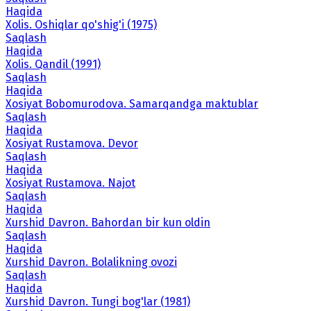
Haqida
Xolis. Oshiqlar qo'shig'i (1975)
Saqlash
Haqida
Xolis. Qandil (1991)
Saqlash
Haqida
Xosiyat Bobomurodova. Samarqandga maktublar
Saqlash
Haqida
Xosiyat Rustamova. Devor
Saqlash
Haqida
Xosiyat Rustamova. Najot
Saqlash
Haqida
Xurshid Davron. Bahordan bir kun oldin
Saqlash
Haqida
Xurshid Davron. Bolalikning ovozi
Saqlash
Haqida
Xurshid Davron. Tungi bog'lar (1981)