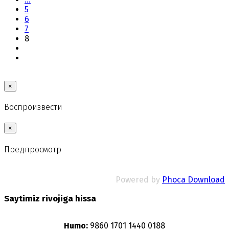
5
6
7
8
×
Воспроизвести
×
Предпросмотр
Powered by
Phoca Download
Saytimiz rivojiga hissa
Humo:
9860 1701 1440 0188