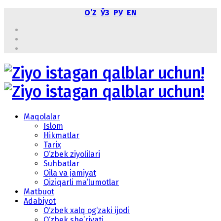
OʼZ
ЎЗ
РУ
EN
Maqolalar
Islom
Hikmatlar
Tarix
O‘zbek ziyolilari
Suhbatlar
Oila va jamiyat
Qiziqarli ma’lumotlar
Matbuot
Adabiyot
O‘zbek xalq og‘zaki ijodi
O‘zbek she’riyati