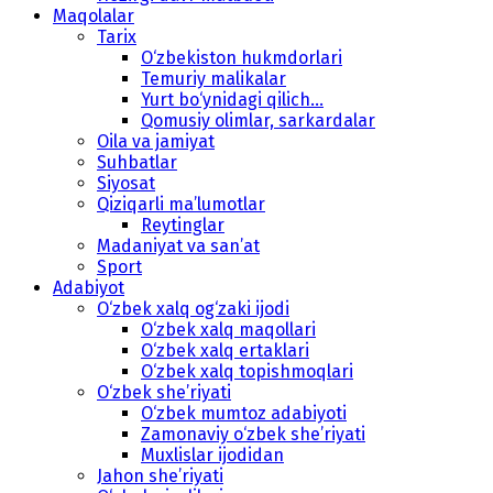
Maqolalar
Tarix
O‘zbekiston hukmdorlari
Temuriy malikalar
Yurt bo‘ynidagi qilich...
Qomusiy olimlar, sarkardalar
Oila va jamiyat
Suhbatlar
Siyosat
Qiziqarli ma’lumotlar
Reytinglar
Madaniyat va san’at
Sport
Adabiyot
O‘zbek xalq og‘zaki ijodi
O‘zbek xalq maqollari
O‘zbek xalq ertaklari
O‘zbek xalq topishmoqlari
O‘zbek she’riyati
O‘zbek mumtoz adabiyoti
Zamonaviy o‘zbek she’riyati
Muxlislar ijodidan
Jahon she’riyati