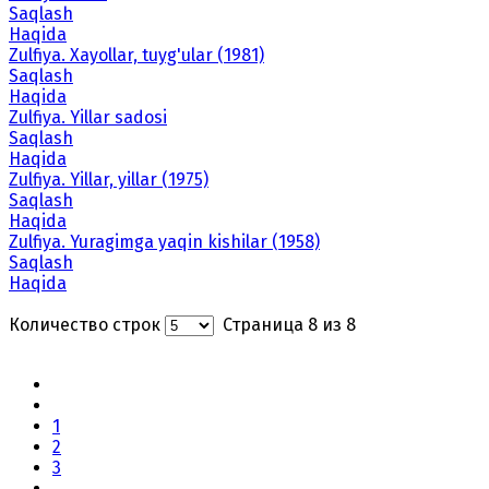
Saqlash
Haqida
Zulfiya. Xayollar, tuyg'ular (1981)
Saqlash
Haqida
Zulfiya. Yillar sadosi
Saqlash
Haqida
Zulfiya. Yillar, yillar (1975)
Saqlash
Haqida
Zulfiya. Yuragimga yaqin kishilar (1958)
Saqlash
Haqida
Количество строк
Страница 8 из 8
1
2
3
...