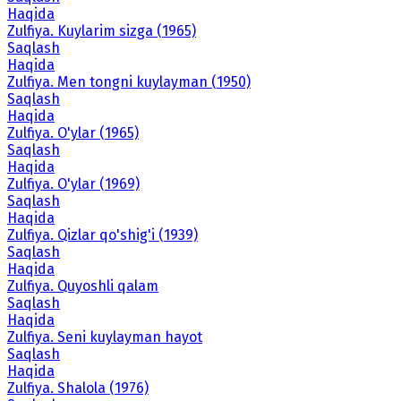
Haqida
Zulfiya. Kuylarim sizga (1965)
Saqlash
Haqida
Zulfiya. Men tongni kuylayman (1950)
Saqlash
Haqida
Zulfiya. O'ylar (1965)
Saqlash
Haqida
Zulfiya. O'ylar (1969)
Saqlash
Haqida
Zulfiya. Qizlar qo'shig'i (1939)
Saqlash
Haqida
Zulfiya. Quyoshli qalam
Saqlash
Haqida
Zulfiya. Seni kuylayman hayot
Saqlash
Haqida
Zulfiya. Shalola (1976)