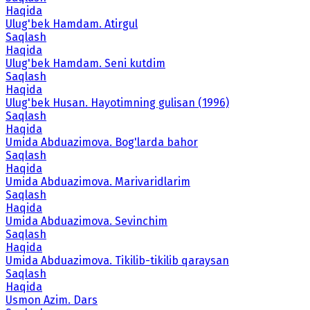
Haqida
Ulug'bek Hamdam. Atirgul
Saqlash
Haqida
Ulug'bek Hamdam. Seni kutdim
Saqlash
Haqida
Ulug'bek Husan. Hayotimning gulisan (1996)
Saqlash
Haqida
Umida Abduazimova. Bog'larda bahor
Saqlash
Haqida
Umida Abduazimova. Marivaridlarim
Saqlash
Haqida
Umida Abduazimova. Sevinchim
Saqlash
Haqida
Umida Abduazimova. Tikilib-tikilib qaraysan
Saqlash
Haqida
Usmon Azim. Dars