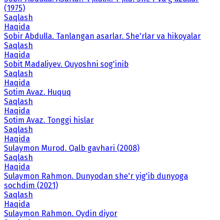
(1975)
Saqlash
Haqida
Sobir Abdulla. Tanlangan asarlar. She'rlar va hikoyalar
Saqlash
Haqida
Sobit Madaliyev. Quyoshni sog'inib
Saqlash
Haqida
Sotim Avaz. Huquq
Saqlash
Haqida
Sotim Avaz. Tonggi hislar
Saqlash
Haqida
Sulaymon Murod. Qalb gavhari (2008)
Saqlash
Haqida
Sulaymon Rahmon. Dunyodan she'r yig'ib dunyoga
sochdim (2021)
Saqlash
Haqida
Sulaymon Rahmon. Oydin diyor