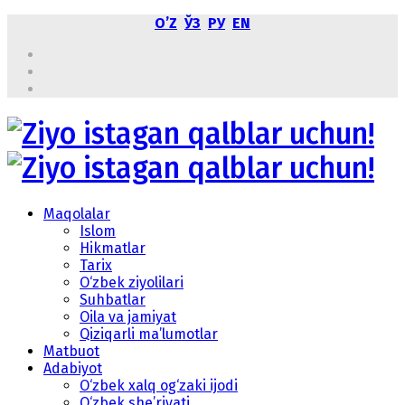
OʼZ
ЎЗ
РУ
EN
Maqolalar
Islom
Hikmatlar
Tarix
O‘zbek ziyolilari
Suhbatlar
Oila va jamiyat
Qiziqarli ma’lumotlar
Matbuot
Adabiyot
O‘zbek xalq og‘zaki ijodi
O‘zbek she’riyati