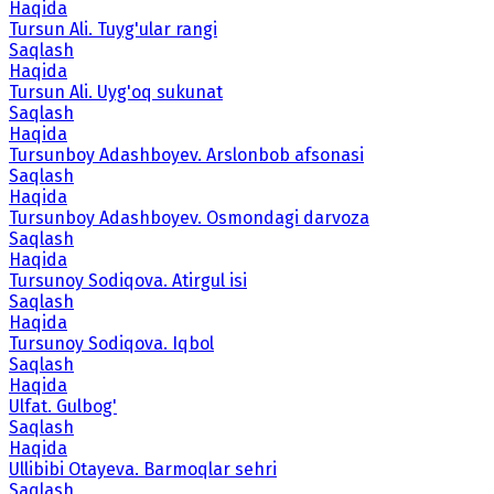
Haqida
Tursun Ali. Tuyg'ular rangi
Saqlash
Haqida
Tursun Ali. Uyg'oq sukunat
Saqlash
Haqida
Tursunboy Adashboyev. Arslonbob afsonasi
Saqlash
Haqida
Tursunboy Adashboyev. Osmondagi darvoza
Saqlash
Haqida
Tursunoy Sodiqova. Atirgul isi
Saqlash
Haqida
Tursunoy Sodiqova. Iqbol
Saqlash
Haqida
Ulfat. Gulbog'
Saqlash
Haqida
Ullibibi Otayeva. Barmoqlar sehri
Saqlash