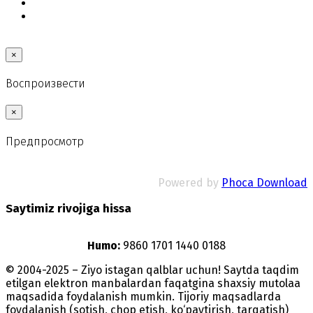
×
Воспроизвести
×
Предпросмотр
Powered by
Phoca Download
Saytimiz rivojiga hissa
Humo:
9860 1701 1440 0188
© 2004-2025 – Ziyo istagan qalblar uchun! Saytda taqdim
etilgan elektron manbalardan faqatgina shaxsiy mutolaa
maqsadida foydalanish mumkin. Tijoriy maqsadlarda
foydalanish (sotish, chop etish, ko‘paytirish, tarqatish)