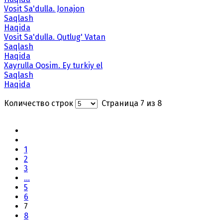
Vosit Sa'dulla. Jonajon
Saqlash
Haqida
Vosit Sa'dulla. Qutlug' Vatan
Saqlash
Haqida
Xayrulla Qosim. Ey turkiy el
Saqlash
Haqida
Количество строк
Страница 7 из 8
1
2
3
...
5
6
7
8