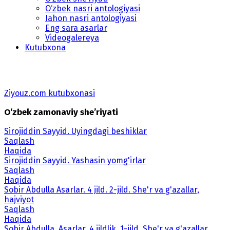
O‘zbek nasri antologiyasi
Jahon nasri antologiyasi
Eng sara asarlar
Videogalereya
Kutubxona
Ziyouz.com kutubxonasi
O‘zbek zamonaviy she’riyati
Sirojiddin Sayyid. Uyingdagi beshiklar
Saqlash
Haqida
Sirojiddin Sayyid. Yashasin yomg'irlar
Saqlash
Haqida
Sobir Abdulla Asarlar. 4 jild. 2-jild. She'r va g'azallar,
hajviyot
Saqlash
Haqida
Sobir Abdulla. Asarlar. 4 jildlik. 1-jild. She'r va g'azallar