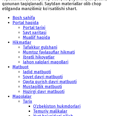
qonunan taqiqlanadi. Saytdan materiallar olib chop
etilganda manzilimiz koʻrsatilishi shart.
Bosh sahifa
Portal haqida
Portal tarixi
Sayt xaritasi
Muallif haqida
Hikmatlar
Tafakkur gulshani
Mumtoz faylasuflar hikmati
Ibratli hikoyatlar
Jahon xalqlari maqollari
Matbuot
Jadid matbuoti
Sovet davri matbuoti
Qayta qurish davri matbuoti
Mustaqillik matbuoti
Hozirgi davr matbuoti
Maqolalar
Tarix
O‘zbekiston hukmdorlari
Temuriy malikalar