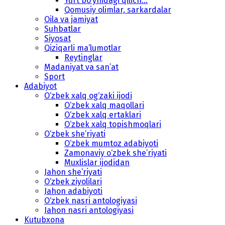
Yurt bo‘ynidagi qilich...
Qomusiy olimlar, sarkardalar
Oila va jamiyat
Suhbatlar
Siyosat
Qiziqarli ma’lumotlar
Reytinglar
Madaniyat va san’at
Sport
Adabiyot
O‘zbek xalq og‘zaki ijodi
O‘zbek xalq maqollari
O‘zbek xalq ertaklari
O‘zbek xalq topishmoqlari
O‘zbek she’riyati
O‘zbek mumtoz adabiyoti
Zamonaviy o‘zbek she’riyati
Muxlislar ijodidan
Jahon she’riyati
O‘zbek ziyolilari
Jahon adabiyoti
O‘zbek nasri antologiyasi
Jahon nasri antologiyasi
Kutubxona