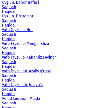
Uyg'un. Bahor nafasi
Saqlash
Haqida
Uyg'un. Dostonlar
Saqlash
Haqida
Vafo Fayzullo. Hut
Saqlash
Haqida
Vafo Fayzullo. Mangu lahza
Saqlash
Haqida
Vafo Fayzullo. Xabarsiz sevinch
Saqlash
Haqida
Vafo Fayzulloh. Azaliy g'ussa
Saqlash
Haqida
Vafo Fayzulloh. Jon yo'li
Saqlash
Haqida
Vohid Luqmon. Mujda
Saqlash
Haqida