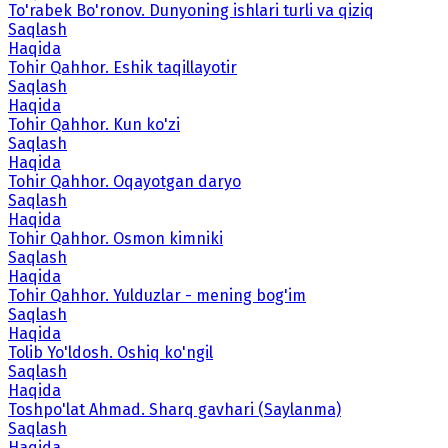
To'rabek Bo'ronov. Dunyoning ishlari turli va qiziq
Saqlash
Haqida
Tohir Qahhor. Eshik taqillayotir
Saqlash
Haqida
Tohir Qahhor. Kun ko'zi
Saqlash
Haqida
Tohir Qahhor. Oqayotgan daryo
Saqlash
Haqida
Tohir Qahhor. Osmon kimniki
Saqlash
Haqida
Tohir Qahhor. Yulduzlar - mening bog'im
Saqlash
Haqida
Tolib Yo'ldosh. Oshiq ko'ngil
Saqlash
Haqida
Toshpo'lat Ahmad. Sharq gavhari (Saylanma)
Saqlash
Haqida