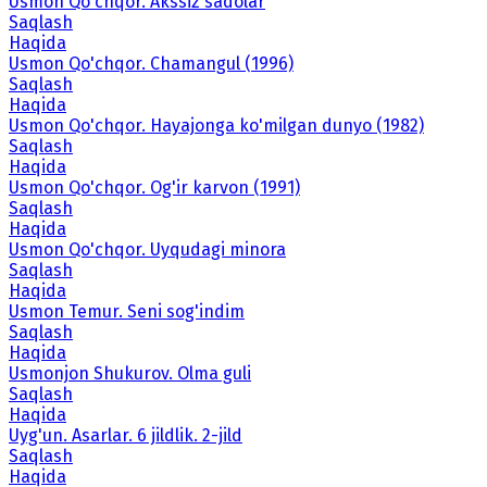
Usmon Qo'chqor. Akssiz sadolar
Saqlash
Haqida
Usmon Qo'chqor. Chamangul (1996)
Saqlash
Haqida
Usmon Qo'chqor. Hayajonga ko'milgan dunyo (1982)
Saqlash
Haqida
Usmon Qo'chqor. Og'ir karvon (1991)
Saqlash
Haqida
Usmon Qo'chqor. Uyqudagi minora
Saqlash
Haqida
Usmon Temur. Seni sog'indim
Saqlash
Haqida
Usmonjon Shukurov. Olma guli
Saqlash
Haqida
Uyg'un. Asarlar. 6 jildlik. 2-jild
Saqlash
Haqida