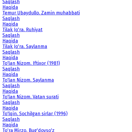
Saqlash
Haqida
Temur Ubaydullo. Zamin muhabbati
Saqlash
Haqida
Tilak Jo'ra. Ruhiyat
Saqlash
Haqida
Tilak Jo'ra. Saylanma
Saqlash
Haqida
To'lan Nizom. Iftixor (1981)
Saqlash
Haqida
To'lan Nizom. Saylanma
Saqlash
Haqida
To'lan Nizom. Vatan surati
Saqlash
Haqida
To'lqin. Sochilgan sirlar (1996)
Saqlash
Haqida
To'ra Mirzo. Bug'doyso'z