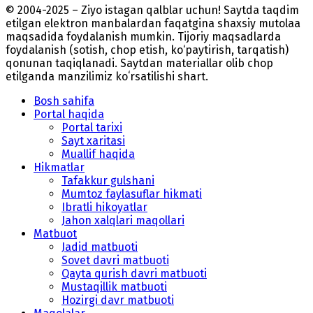
© 2004-2025 – Ziyo istagan qalblar uchun! Saytda taqdim
etilgan elektron manbalardan faqatgina shaxsiy mutolaa
maqsadida foydalanish mumkin. Tijoriy maqsadlarda
foydalanish (sotish, chop etish, ko‘paytirish, tarqatish)
qonunan taqiqlanadi. Saytdan materiallar olib chop
etilganda manzilimiz koʻrsatilishi shart.
Bosh sahifa
Portal haqida
Portal tarixi
Sayt xaritasi
Muallif haqida
Hikmatlar
Tafakkur gulshani
Mumtoz faylasuflar hikmati
Ibratli hikoyatlar
Jahon xalqlari maqollari
Matbuot
Jadid matbuoti
Sovet davri matbuoti
Qayta qurish davri matbuoti
Mustaqillik matbuoti
Hozirgi davr matbuoti