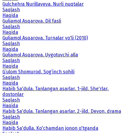
Gulchehra Nurillayeva. Nurli nuqtalar
Saqlash
Haqida
Guljamol Asqarova. Dil fasli
Saqlash
Haqida
Guljamol Asqarova. Turnalar yo'li (2010)
Saqlash
Haqida
Guljamol Asqarova. Uygotuvchi alla
Saqlash
Haqida
G’ulom Shomurod. Sog’inch sohili
Saqlash
Haqida
Habib Sa'dula. Tanlangan asarlar. 1-jild. She'rlar,
dostonlar
Saqlash
Haqida
Habib Sa'dula. Tanlangan asarlar. 2-jild. Devon, drama
Saqlash
Haqida
Habib Sa'dulla. Ko'chamdan jonon o'tganda