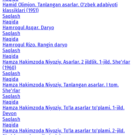
Hamid Olimjon. Tanlangan asarlar. O'zbek adabiyoti
klassiklari (1951)
Saqlash
Haqida
Hamroqul Asqar. Daryo
Saqlash
Haqida
Hamroqul Rizo. Rangin daryo
Saqlash
Haqida
Hamza Hakimzoda Niyoziy. Asarlar. 2 jildlik. 1-jild. She'rlar
(1960)
Saqlash
Haqida
Hamza Hakimzoda Niyoziy. Tanlangan asarlar. I tom.
She'rlar
Saqlash
Haqida
Hamza Hakimzoda Niyoziy. To'la asarlar to'plami. 1-jild.
Devon
Saqlash
Haqida
Hamza Hakimzoda Niyoziy. To'la asarlar to'plami. 2-jild.