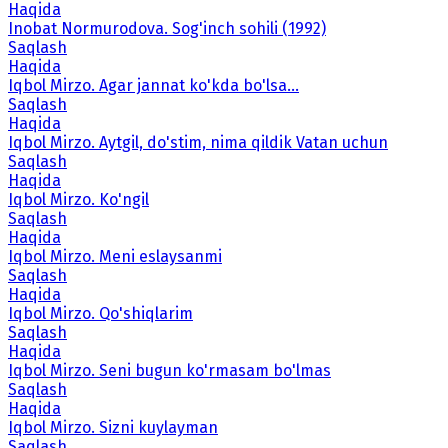
Haqida
Inobat Normurodova. Sog'inch sohili (1992)
Saqlash
Haqida
Iqbol Mirzo. Agar jannat ko'kda bo'lsa...
Saqlash
Haqida
Iqbol Mirzo. Aytgil, do'stim, nima qildik Vatan uchun
Saqlash
Haqida
Iqbol Mirzo. Ko'ngil
Saqlash
Haqida
Iqbol Mirzo. Meni eslaysanmi
Saqlash
Haqida
Iqbol Mirzo. Qo'shiqlarim
Saqlash
Haqida
Iqbol Mirzo. Seni bugun ko'rmasam bo'lmas
Saqlash
Haqida
Iqbol Mirzo. Sizni kuylayman
Saqlash