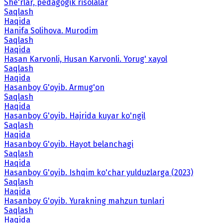
She'rlar, pedagogik risolalar
Saqlash
Haqida
Hanifa Solihova. Murodim
Saqlash
Haqida
Hasan Karvonli, Husan Karvonli. Yorug' xayol
Saqlash
Haqida
Hasanboy G'oyib. Armug'on
Saqlash
Haqida
Hasanboy G'oyib. Hajrida kuyar ko'ngil
Saqlash
Haqida
Hasanboy G'oyib. Hayot belanchagi
Saqlash
Haqida
Hasanboy G'oyib. Ishqim ko'char yulduzlarga (2023)
Saqlash
Haqida
Hasanboy G'oyib. Yurakning mahzun tunlari
Saqlash
Haqida