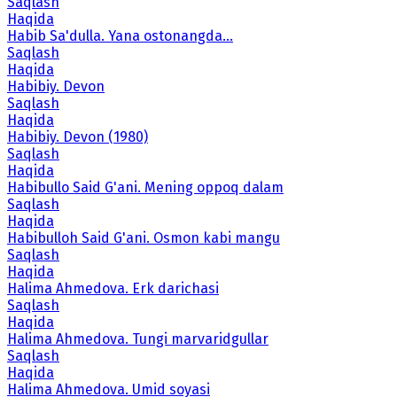
Saqlash
Haqida
Habib Sa'dulla. Yana ostonangda...
Saqlash
Haqida
Habibiy. Devon
Saqlash
Haqida
Habibiy. Devon (1980)
Saqlash
Haqida
Habibullo Said G'ani. Mening oppoq dalam
Saqlash
Haqida
Habibulloh Said G'ani. Osmon kabi mangu
Saqlash
Haqida
Halima Ahmedova. Erk darichasi
Saqlash
Haqida
Halima Ahmedova. Tungi marvaridgullar
Saqlash
Haqida
Halima Ahmedova. Umid soyasi