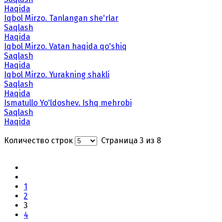
Haqida
Iqbol Mirzo. Tanlangan she'rlar
Saqlash
Haqida
Iqbol Mirzo. Vatan haqida qo'shiq
Saqlash
Haqida
Iqbol Mirzo. Yurakning shakli
Saqlash
Haqida
Ismatullo Yo'ldoshev. Ishq mehrobi
Saqlash
Haqida
Количество строк
Страница 3 из 8
1
2
3
4