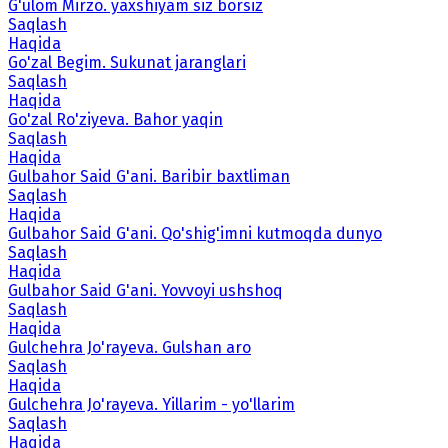
G'ulom Mirzo. yaxshiyam siz borsiz
Saqlash
Haqida
Go'zal Begim. Sukunat jaranglari
Saqlash
Haqida
Go'zal Ro'ziyeva. Bahor yaqin
Saqlash
Haqida
Gulbahor Said G'ani. Baribir baxtliman
Saqlash
Haqida
Gulbahor Said G'ani. Qo'shig'imni kutmoqda dunyo
Saqlash
Haqida
Gulbahor Said G'ani. Yovvoyi ushshoq
Saqlash
Haqida
Gulchehra Jo'rayeva. Gulshan aro
Saqlash
Haqida
Gulchehra Jo'rayeva. Yillarim - yo'llarim
Saqlash
Haqida