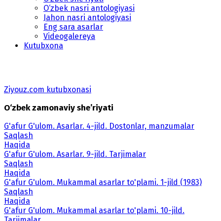
O‘zbek nasri antologiyasi
Jahon nasri antologiyasi
Eng sara asarlar
Videogalereya
Kutubxona
Ziyouz.com kutubxonasi
O‘zbek zamonaviy she’riyati
G'afur G'ulom. Asarlar. 4-jild. Dostonlar, manzumalar
Saqlash
Haqida
G'afur G'ulom. Asarlar. 9-jild. Tarjimalar
Saqlash
Haqida
G'afur G'ulom. Mukammal asarlar to'plami. 1-jild (1983)
Saqlash
Haqida
G'afur G'ulom. Mukammal asarlar to'plami. 10-jild.
Tarjimalar