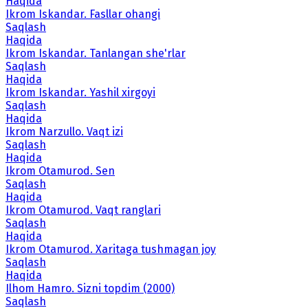
Haqida
Ikrom Iskandar. Fasllar ohangi
Saqlash
Haqida
Ikrom Iskandar. Tanlangan she'rlar
Saqlash
Haqida
Ikrom Iskandar. Yashil xirgoyi
Saqlash
Haqida
Ikrom Narzullo. Vaqt izi
Saqlash
Haqida
Ikrom Otamurod. Sen
Saqlash
Haqida
Ikrom Otamurod. Vaqt ranglari
Saqlash
Haqida
Ikrom Otamurod. Xaritaga tushmagan joy
Saqlash
Haqida
Ilhom Hamro. Sizni topdim (2000)
Saqlash