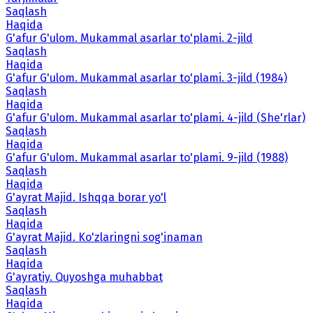
Saqlash
Haqida
G'afur G'ulom. Mukammal asarlar to'plami. 2-jild
Saqlash
Haqida
G'afur G'ulom. Mukammal asarlar to'plami. 3-jild (1984)
Saqlash
Haqida
G'afur G'ulom. Mukammal asarlar to'plami. 4-jild (She'rlar)
Saqlash
Haqida
G'afur G'ulom. Mukammal asarlar to'plami. 9-jild (1988)
Saqlash
Haqida
G'ayrat Majid. Ishqqa borar yo'l
Saqlash
Haqida
G'ayrat Majid. Ko'zlaringni sog'inaman
Saqlash
Haqida
G'ayratiy. Quyoshga muhabbat
Saqlash
Haqida