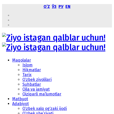
OʼZ
ЎЗ
РУ
EN
Maqolalar
Islom
Hikmatlar
Tarix
O‘zbek ziyolilari
Suhbatlar
Oila va jamiyat
Qiziqarli ma’lumotlar
Matbuot
Adabiyot
O‘zbek xalq og‘zaki ijodi
O‘zbek she’riyati