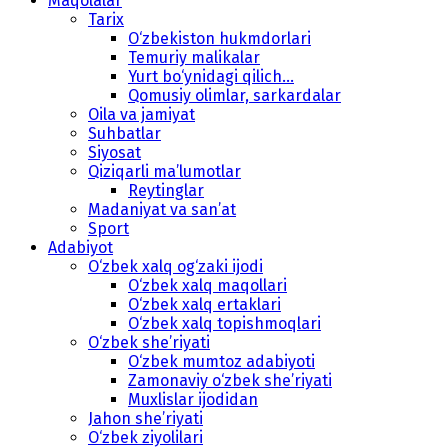
Maqolalar
Tarix
O‘zbekiston hukmdorlari
Temuriy malikalar
Yurt bo‘ynidagi qilich...
Qomusiy olimlar, sarkardalar
Oila va jamiyat
Suhbatlar
Siyosat
Qiziqarli ma’lumotlar
Reytinglar
Madaniyat va san’at
Sport
Adabiyot
O‘zbek xalq og‘zaki ijodi
O‘zbek xalq maqollari
O‘zbek xalq ertaklari
O‘zbek xalq topishmoqlari
O‘zbek she’riyati
O‘zbek mumtoz adabiyoti
Zamonaviy o‘zbek she’riyati
Muxlislar ijodidan
Jahon she’riyati
O‘zbek ziyolilari