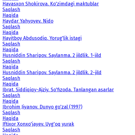
Havasxon Shokirova. Ko'zimdagi maktublar
Saqlash
Haqida
Haydar Yahyoyev. Nido
Saqlash
Haqida
Hayitboy Abdusodiq. Yorug'lik istagi
Saqlash
Haqida
Husniddin Sharipov. Saylanma. 2 jildlik. 1-jild
Saqlash
Haqida
Husniddin Sharipov. Saylanma. 2 jildlik. 2-jild
Saqlash
Haqida
Ibrat. Siddiqiqy-Ajziy. So'fizoda. Tanlangan asarlar
Saqlash
Haqida
Ibrohim Jiyanov. Dunyo go'zal (1997)
Saqlash
Haqida
Iftixor Xonxo'jayev. Uyg'oq yurak
Saqlash