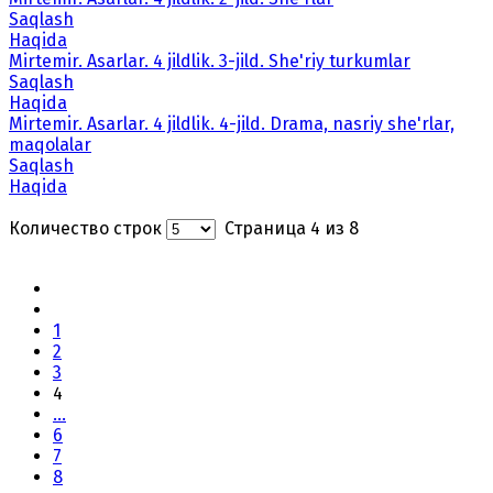
Saqlash
Haqida
Mirtemir. Asarlar. 4 jildlik. 3-jild. She'riy turkumlar
Saqlash
Haqida
Mirtemir. Asarlar. 4 jildlik. 4-jild. Drama, nasriy she'rlar,
maqolalar
Saqlash
Haqida
Количество строк
Страница 4 из 8
1
2
3
4
...
6
7
8