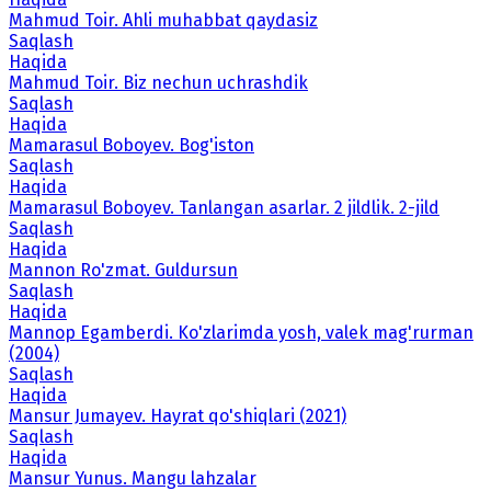
Mahmud Toir. Ahli muhabbat qaydasiz
Saqlash
Haqida
Mahmud Toir. Biz nechun uchrashdik
Saqlash
Haqida
Mamarasul Boboyev. Bog'iston
Saqlash
Haqida
Mamarasul Boboyev. Tanlangan asarlar. 2 jildlik. 2-jild
Saqlash
Haqida
Mannon Ro'zmat. Guldursun
Saqlash
Haqida
Mannop Egamberdi. Ko'zlarimda yosh, valek mag'rurman
(2004)
Saqlash
Haqida
Mansur Jumayev. Hayrat qo'shiqlari (2021)
Saqlash
Haqida
Mansur Yunus. Mangu lahzalar