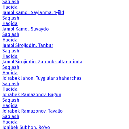
Saqlash
Haqida
Jamol Kamol. Saylanma. 1-jild
Saqlash
Haqida
Jamol Kamol. Suvaydo
Saqlash
Haqida
Jamol Sirojiddin. Tanbur
Saqlash
Haqida
Jamol Sirojiddin. Zahhok saltanatinda
Saqlash
Haqida
Jo'rabek Jahon. Tuyg'ular shaharchasi
Saqlash
Haqida
Jo'rabek Ramazonov. Bugun
Saqlash
Haqida
Jo'rabek Ramazonov. Tavallo
Saqlash
Haqida
Jonibek Subhon. Ro'yo