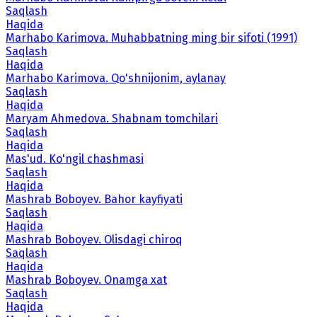
Saqlash
Haqida
Marhabo Karimova. Muhabbatning ming bir sifoti (1991)
Saqlash
Haqida
Marhabo Karimova. Qo'shnijonim, aylanay
Saqlash
Haqida
Maryam Ahmedova. Shabnam tomchilari
Saqlash
Haqida
Mas'ud. Ko'ngil chashmasi
Saqlash
Haqida
Mashrab Boboyev. Bahor kayfiyati
Saqlash
Haqida
Mashrab Boboyev. Olisdagi chiroq
Saqlash
Haqida
Mashrab Boboyev. Onamga xat
Saqlash
Haqida