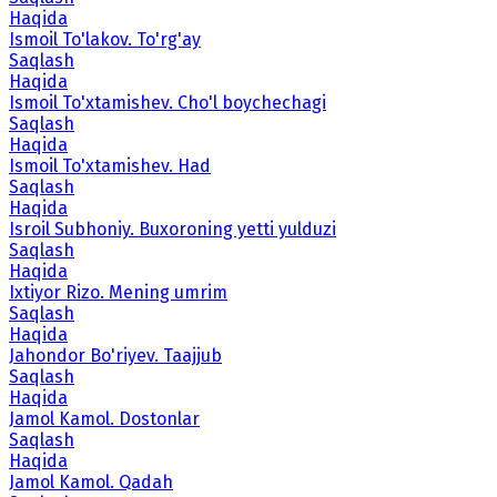
Haqida
Ismoil To'lakov. To'rg'ay
Saqlash
Haqida
Ismoil To'xtamishev. Cho'l boychechagi
Saqlash
Haqida
Ismoil To'xtamishev. Had
Saqlash
Haqida
Isroil Subhoniy. Buxoroning yetti yulduzi
Saqlash
Haqida
Ixtiyor Rizo. Mening umrim
Saqlash
Haqida
Jahondor Bo'riyev. Taajjub
Saqlash
Haqida
Jamol Kamol. Dostonlar
Saqlash
Haqida
Jamol Kamol. Qadah