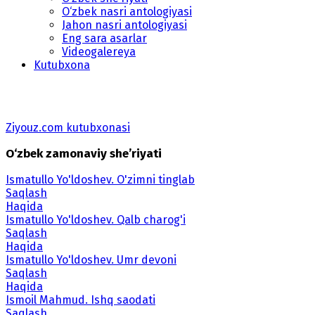
O‘zbek nasri antologiyasi
Jahon nasri antologiyasi
Eng sara asarlar
Videogalereya
Kutubxona
Ziyouz.com kutubxonasi
O‘zbek zamonaviy she’riyati
Ismatullo Yo'ldoshev. O'zimni tinglab
Saqlash
Haqida
Ismatullo Yo'ldoshev. Qalb charog'i
Saqlash
Haqida
Ismatullo Yo'ldoshev. Umr devoni
Saqlash
Haqida
Ismoil Mahmud. Ishq saodati
Saqlash