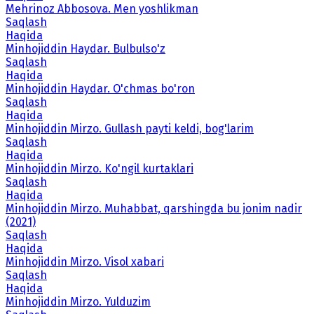
Mehrinoz Abbosova. Men yoshlikman
Saqlash
Haqida
Minhojiddin Haydar. Bulbulso'z
Saqlash
Haqida
Minhojiddin Haydar. O'chmas bo'ron
Saqlash
Haqida
Minhojiddin Mirzo. Gullash payti keldi, bog'larim
Saqlash
Haqida
Minhojiddin Mirzo. Ko'ngil kurtaklari
Saqlash
Haqida
Minhojiddin Mirzo. Muhabbat, qarshingda bu jonim nadir
(2021)
Saqlash
Haqida
Minhojiddin Mirzo. Visol xabari
Saqlash
Haqida
Minhojiddin Mirzo. Yulduzim