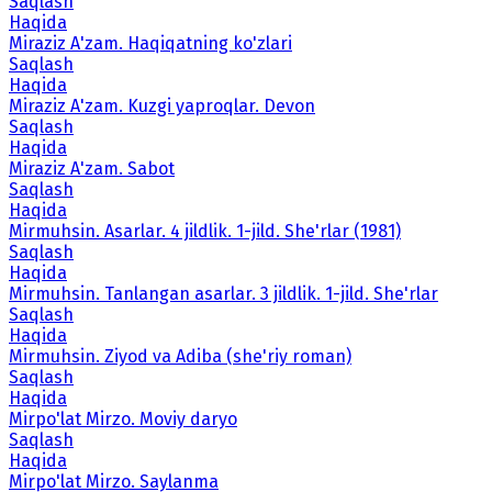
Saqlash
Haqida
Miraziz A'zam. Haqiqatning ko'zlari
Saqlash
Haqida
Miraziz A'zam. Kuzgi yaproqlar. Devon
Saqlash
Haqida
Miraziz A'zam. Sabot
Saqlash
Haqida
Mirmuhsin. Asarlar. 4 jildlik. 1-jild. She'rlar (1981)
Saqlash
Haqida
Mirmuhsin. Tanlangan asarlar. 3 jildlik. 1-jild. She'rlar
Saqlash
Haqida
Mirmuhsin. Ziyod va Adiba (she'riy roman)
Saqlash
Haqida
Mirpo'lat Mirzo. Moviy daryo
Saqlash
Haqida
Mirpo'lat Mirzo. Saylanma