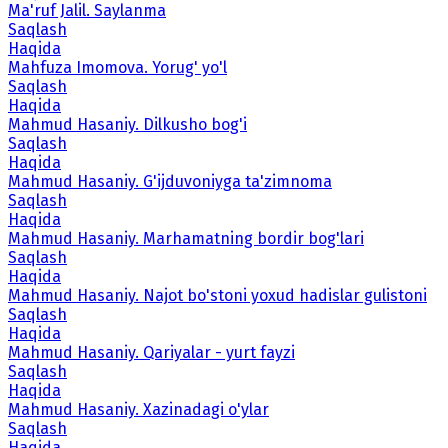
Ma'ruf Jalil. Saylanma
Saqlash
Haqida
Mahfuza Imomova. Yorug' yo'l
Saqlash
Haqida
Mahmud Hasaniy. Dilkusho bog'i
Saqlash
Haqida
Mahmud Hasaniy. G'ijduvoniyga ta'zimnoma
Saqlash
Haqida
Mahmud Hasaniy. Marhamatning bordir bog'lari
Saqlash
Haqida
Mahmud Hasaniy. Najot bo'stoni yoxud hadislar gulistoni
Saqlash
Haqida
Mahmud Hasaniy. Qariyalar - yurt fayzi
Saqlash
Haqida
Mahmud Hasaniy. Xazinadagi o'ylar
Saqlash
Haqida