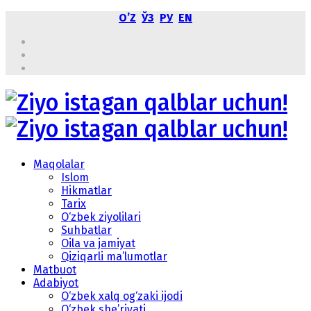
OʼZ
ЎЗ
РУ
EN
Maqolalar
Islom
Hikmatlar
Tarix
O‘zbek ziyolilari
Suhbatlar
Oila va jamiyat
Qiziqarli ma’lumotlar
Matbuot
Adabiyot
O‘zbek xalq og‘zaki ijodi
O‘zbek she’riyati