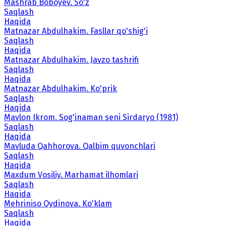
Mashrab Boboyev. So'z
Saqlash
Haqida
Matnazar Abdulhakim. Fasllar qo'shig'i
Saqlash
Haqida
Matnazar Abdulhakim. Javzo tashrifi
Saqlash
Haqida
Matnazar Abdulhakim. Ko'prik
Saqlash
Haqida
Mavlon Ikrom. Sog'inaman seni Sirdaryo (1981)
Saqlash
Haqida
Mavluda Qahhorova. Qalbim quvonchlari
Saqlash
Haqida
Maxdum Vosiliy. Marhamat ilhomlari
Saqlash
Haqida
Mehriniso Oydinova. Ko'klam
Saqlash
Haqida