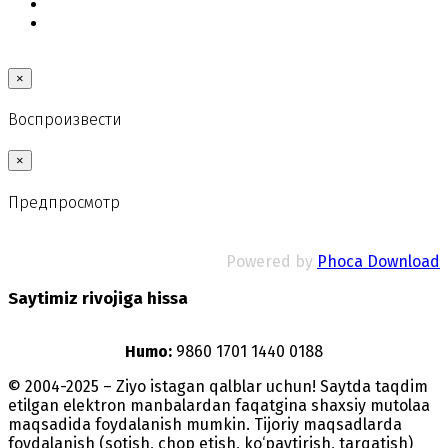
×
Воспроизвести
×
Предпросмотр
Powered by
Phoca Download
Saytimiz rivojiga hissa
Humo:
9860 1701 1440 0188
© 2004-2025 – Ziyo istagan qalblar uchun! Saytda taqdim
etilgan elektron manbalardan faqatgina shaxsiy mutolaa
maqsadida foydalanish mumkin. Tijoriy maqsadlarda
foydalanish (sotish, chop etish, ko‘paytirish, tarqatish)