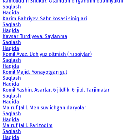
Kamoliddin Shukur. Otamdan o'rgandim odamiylikni
Saqlash
Haqida
Karim Bahriyev. Sabr kosasi siniqlari
Saqlash
Haqida
Kavsar Turdiyeva. Saylanma
Saqlash
Haqida
Komil Avaz. Uch yuz oltmish (ruboiylar)
Saqlash
Haqida
Komil Majid. Yonayotgan gul
Saqlash
Haqida
Komil Yashin. Asarlar. 6 jildlik. 6-jild. Tarjimalar
Saqlash
Haqida
Ma'ruf Jalil. Men suv ichgan daryolar
Saqlash
Haqida
Ma'ruf Jalil. Parizodim
Saqlash
Haqida