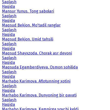
Saqlash
Haqida
Mansur Yunus. Tong sabolari
Saqlash
Haqida
Maqsud Bekjon. Mo'tadil ranglar
Saqlash
Haqida
Maqsud Bekjon. Umid tahsili
Saqlash
Haqida
Maqsud Shayxzoda. Chorak asr devoni
Saqlash
Haqida
Maqsuda Egamberdiyeva. Osmon sohilida
Saqlash
Haqida
Marhabo Karimova. Aflotunning xotini
Saqlash
Haqida
Marhabo Karimova. Dunyoning bir qavati
Saqlash
Haqida
Marhabo Karimova. Kampirga sovchi keldi