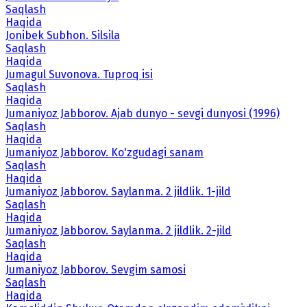
Saqlash
Haqida
Jonibek Subhon. Silsila
Saqlash
Haqida
Jumagul Suvonova. Tuproq isi
Saqlash
Haqida
Jumaniyoz Jabborov. Ajab dunyo - sevgi dunyosi (1996)
Saqlash
Haqida
Jumaniyoz Jabborov. Ko'zgudagi sanam
Saqlash
Haqida
Jumaniyoz Jabborov. Saylanma. 2 jildlik. 1-jild
Saqlash
Haqida
Jumaniyoz Jabborov. Saylanma. 2 jildlik. 2-jild
Saqlash
Haqida
Jumaniyoz Jabborov. Sevgim samosi
Saqlash
Haqida