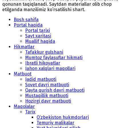
qonunan taqiqlanadi. Saytdan materiallar olib chop
etilganda manzilimiz koʻrsatilishi shart.
Bosh sahifa
Portal haqida
Portal tarixi
Sayt xaritasi
Muallif haqida
Hikmatlar
Tafakkur gulshani
Mumtoz faylasuflar hikmati
Ibratli hikoyatlar
Jahon xalqlari maqollari
Matbuot
Jadid matbuoti
Sovet davri matbuoti
Qayta qurish davri matbuoti
Mustaqillik matbuoti
Hozirgi davr matbuoti
Maqolalar
Tarix
O‘zbekiston hukmdorlari
Temuriy malikalar