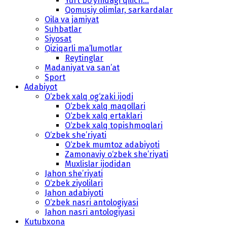
Yurt bo‘ynidagi qilich...
Qomusiy olimlar, sarkardalar
Oila va jamiyat
Suhbatlar
Siyosat
Qiziqarli ma’lumotlar
Reytinglar
Madaniyat va san’at
Sport
Adabiyot
O‘zbek xalq og‘zaki ijodi
O‘zbek xalq maqollari
O‘zbek xalq ertaklari
O‘zbek xalq topishmoqlari
O‘zbek she’riyati
O‘zbek mumtoz adabiyoti
Zamonaviy o‘zbek she’riyati
Muxlislar ijodidan
Jahon she’riyati
O‘zbek ziyolilari
Jahon adabiyoti
O‘zbek nasri antologiyasi
Jahon nasri antologiyasi
Kutubxona